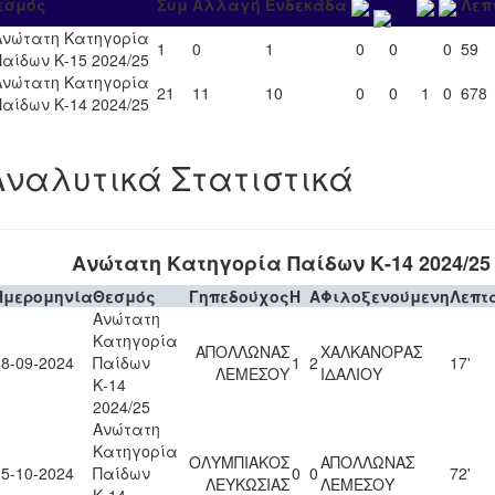
εσμός
Συμ
Αλλαγή
Ενδεκάδα
Λεπ
Ανώτατη Κατηγορία
1
0
1
0
0
0
59
Παίδων Κ-15 2024/25
Ανώτατη Κατηγορία
21
11
10
0
0
1
0
678
Παίδων Κ-14 2024/25
Αναλυτικά Στατιστικά
Ανώτατη Κατηγορία Παίδων Κ-14 2024/25
Ημερομηνία
Θεσμός
Γηπεδούχος
H
A
Φιλοξενούμενη
Λεπτ
Ανώτατη
Κατηγορία
ΑΠΟΛΛΩΝΑΣ
ΧΑΛΚΑΝΟΡΑΣ
28-09-2024
Παίδων
1
2
17'
ΛΕΜΕΣΟΥ
ΙΔΑΛΙΟΥ
Κ-14
2024/25
Ανώτατη
Κατηγορία
ΟΛΥΜΠΙΑΚΟΣ
ΑΠΟΛΛΩΝΑΣ
05-10-2024
Παίδων
0
0
72'
ΛΕΥΚΩΣΙΑΣ
ΛΕΜΕΣΟΥ