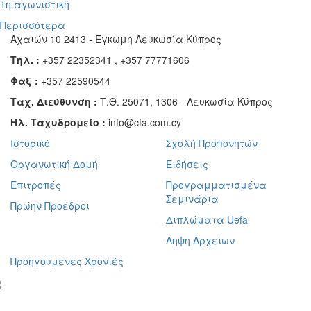
1η αγωνιστική
Περισσότερα
Αχαιών 10 2413 - Έγκωμη Λευκωσία Κύπρος
Τηλ. :
+357 22352341 , +357 77771606
Φαξ :
+357 22590544
Ταχ. Διεύθυνση :
Τ.Θ. 25071, 1306 - Λευκωσία Κύπρος
Ηλ. Ταχυδρομείο :
info@cfa.com.cy
Ιστορικό
Σχολή Προπονητών
Οργανωτική Δομή
Ειδήσεις
Επιτροπές
Προγραμματισμένα
Σεμινάρια
Πρώην Προέδροι
Διπλώματα Uefa
Ληψη Αρχείων
Προηγούμενες Χρονιές
γραφείτε στο ενημερωτικό μας δελτίο