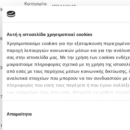
Κατηγορία
ΑΠΟΛΛΩΝΑΣ
09-11-2024
Παίδων
6
2
ΑΡΗΣ ΛΕΜΕΣΟΥ
10'
ΛΕΜΕΣΟΥ
Κ-14
2024/25
Ανώτατη
Κατηγορία
Αυτή η ιστοσελίδα χρησιμοποιεί cookies
ΑΟΑΝ ΑΓΙΑΣ
ΑΠΟΛΛΩΝΑΣ
16-11-2024
Παίδων
1
3
57'
ΝΑΠΑΣ
ΛΕΜΕΣΟΥ
Χρησιμοποιούμε cookies για την εξατομίκευση περιεχομένου
Κ-14
2024/25
παροχή λειτουργιών κοινωνικών μέσων και για την ανάλυσ
Ανώτατη
σας στην ιστοσελίδα μας. Με την χρήση των cookies ενδέχε
Κατηγορία
ΑΠΟΛΛΩΝΑΣ
ΑΠΟΕΛ
μοιραστούμε πληροφορίες σχετικά με τη χρήση της ιστοσελ
23-11-2024
Παίδων
2
0
8'
ΛΕΜΕΣΟΥ
ΛΕΥΚΩΣΙΑΣ
από εσάς με τους παρόχους μέσων κοινωνικής δικτύωσης, 
Κ-14
αναλυτικά στοιχείων που μπορούν να τον συνδυαστούν με 
2024/25
Ανώτατη
πληροφορίες που εσείς τους παρέχετε ή που έχουν συλλέξε
Κατηγορία
των υπηρεσιών τους από εσάς. Μπορείτε να μάθετε περισσ
ΑΠΟΛΛΩΝΑΣ
ΝΕΑ ΣΑΛΑΜΙΝΑ
07-12-2024
Παίδων
1
0
60'
ΛΕΜΕΣΟΥ
ΑΜΜΟΧΩΣΤΟΥ
με την χρήση των Cookies διαβάζοντας την Πολιτική Cookie
Κ-14
εδώ
2024/25
Επιλογή
Ανώτατη
Απαραίτητα
συγκατάθεσης
Κατηγορία
ΑΠΟΛΛΩΝΑΣ
ΔΟΞΑ
21-12-2024
Παίδων
2
1
63'
ΛΕΜΕΣΟΥ
ΚΑΤΩΚΟΠΙΑΣ