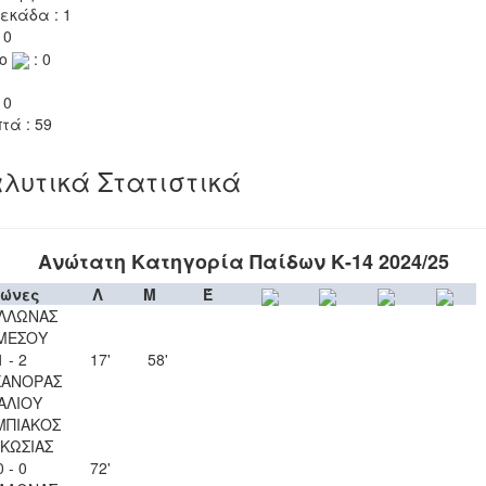
εκάδα : 1
 0
το
: 0
 0
τά : 59
λυτικά Στατιστικά
Ανώτατη Κατηγορία Παίδων Κ-14 2024/25
ώνες
Λ
Μ
Έ
ΛΛΩΝΑΣ
ΜΕΣΟΥ
1 - 2
17'
58'
ΚΑΝΟΡΑΣ
ΑΛΙΟΥ
ΜΠΙΑΚΟΣ
ΚΩΣΙΑΣ
0 - 0
72'