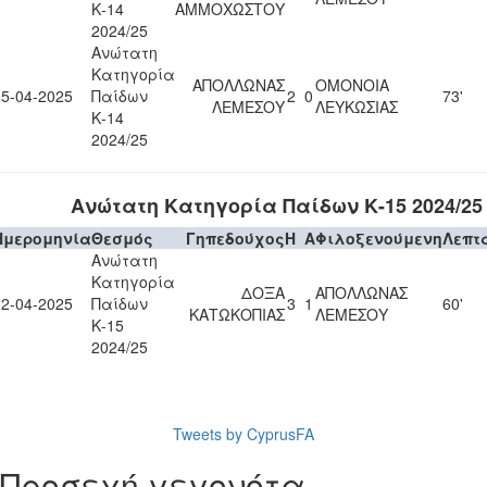
Κ-14
ΑΜΜΟΧΩΣΤΟΥ
2024/25
Ανώτατη
Κατηγορία
ΑΠΟΛΛΩΝΑΣ
ΟΜΟΝΟΙΑ
05-04-2025
Παίδων
2
0
73'
ΛΕΜΕΣΟΥ
ΛΕΥΚΩΣΙΑΣ
Κ-14
2024/25
Ανώτατη Κατηγορία Παίδων Κ-15 2024/25
Ημερομηνία
Θεσμός
Γηπεδούχος
H
A
Φιλοξενούμενη
Λεπτ
Ανώτατη
Κατηγορία
ΔΟΞΑ
ΑΠΟΛΛΩΝΑΣ
12-04-2025
Παίδων
3
1
60'
ΚΑΤΩΚΟΠΙΑΣ
ΛΕΜΕΣΟΥ
Κ-15
2024/25
Tweets by CyprusFA
Προσεχή γεγονότα