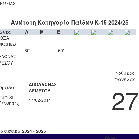
ΚΩΣΙΑΣ
Ανώτατη Κατηγορία Παίδων Κ-15 2024/25
ώνες
Λ
Μ
Έ
ΟΞΑ
ΚΟΠΙΑΣ
 - 1
60'
60'
ΛΛΩΝΑΣ
ΜΕΣΟΥ
Νούμερο
Φανέλας
ΑΠΟΛΛΩΝΑΣ
27
Ομάδα
ΛΕΜΕΣΟΥ
Ημ/νία
14/02/2011
Γέννησης:
ατιστικά 2024 - 2025
Αυτο