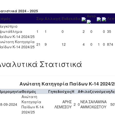
ατιστικά 2024 - 2025
Αυτο
εσμός
Συμ
Αλλαγή
Ενδεκάδα
Λεπ
Παγκύπριο
Πρωτάθλημα
1
1
0
2
0
0
35
Παίδων Κ-14 2024/25
Ανώτατη Κατηγορία
21
9
12
4
0
1
0
874
Παίδων Κ-14 2024/25
Αναλυτικά Στατιστικά
Ανώτατη Κατηγορία Παίδων Κ-14 2024/2
Ημερομηνία
Θεσμός
Γηπεδούχος
H
A
Φιλοξενούμενη
Λ
Ανώτατη
Κατηγορία
ΑΡΗΣ
ΝΕΑ ΣΑΛΑΜΙΝΑ
28-09-2024
2
0
50
Παίδων Κ-14
ΛΕΜΕΣΟΥ
ΑΜΜΟΧΩΣΤΟΥ
2024/25