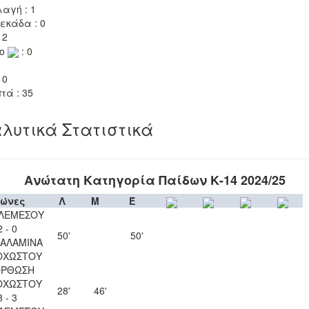
αγή : 1
εκάδα : 0
 2
το
: 0
 0
τά : 35
λυτικά Στατιστικά
Ανώτατη Κατηγορία Παίδων Κ-14 2024/25
ώνες
Λ
Μ
Έ
 ΛΕΜΕΣΟΥ
2 - 0
50'
50'
ΣΑΛΑΜΙΝΑ
ΟΧΩΣΤΟΥ
ΟΡΘΩΣΗ
ΟΧΩΣΤΟΥ
28'
46'
3 - 3