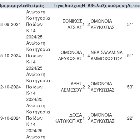
Ημερομηνία
Θεσμός
Γηπεδούχος
H
A
Φιλοξενούμενη
Λεπτ
Ανώτατη
Κατηγορία
ΕΘΝΙΚΟΣ
ΟΜΟΝΟΙΑ
28-09-2024
Παίδων
1
2
51'
ΑΣΣΙΑΣ
ΛΕΥΚΩΣΙΑΣ
Κ-14
2024/25
Ανώτατη
Κατηγορία
ΟΜΟΝΟΙΑ
ΝΕΑ ΣΑΛΑΜΙΝΑ
05-10-2024
Παίδων
1
4
51'
ΛΕΥΚΩΣΙΑΣ
ΑΜΜΟΧΩΣΤΟΥ
Κ-14
2024/25
Ανώτατη
Κατηγορία
ΑΡΗΣ
ΟΜΟΝΟΙΑ
12-10-2024
Παίδων
2
2
53'
ΛΕΜΕΣΟΥ
ΛΕΥΚΩΣΙΑΣ
Κ-14
2024/25
Ανώτατη
Κατηγορία
ΔΟΞΑ
ΟΜΟΝΟΙΑ
19-10-2024
Παίδων
1
3
22'
ΚΑΤΩΚΟΠΙΑΣ
ΛΕΥΚΩΣΙΑΣ
Κ-14
2024/25
Ανώτατη