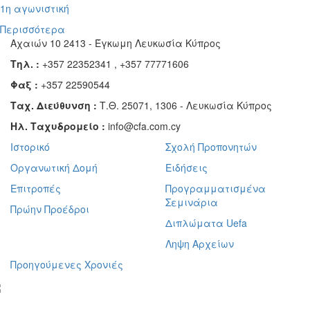
1η αγωνιστική
Περισσότερα
Αχαιών 10 2413 - Έγκωμη Λευκωσία Κύπρος
Τηλ. :
+357 22352341 , +357 77771606
Φαξ :
+357 22590544
Ταχ. Διεύθυνση :
Τ.Θ. 25071, 1306 - Λευκωσία Κύπρος
Ηλ. Ταχυδρομείο :
info@cfa.com.cy
Ιστορικό
Σχολή Προπονητών
Οργανωτική Δομή
Ειδήσεις
Επιτροπές
Προγραμματισμένα
Σεμινάρια
Πρώην Προέδροι
Διπλώματα Uefa
Ληψη Αρχείων
Προηγούμενες Χρονιές
γραφείτε στο ενημερωτικό μας δελτίο