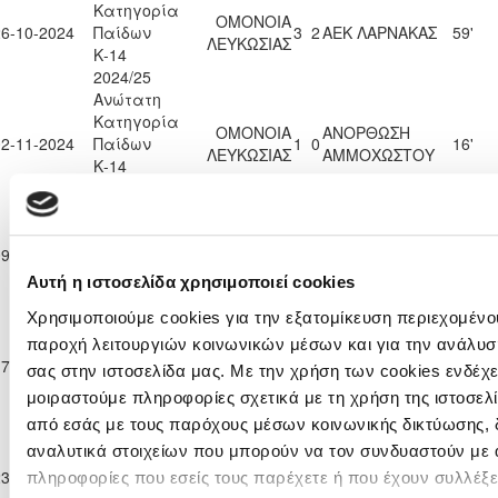
Κατηγορία
ΟΜΟΝΟΙΑ
26-10-2024
Παίδων
3
2
ΑΕΚ ΛΑΡΝΑΚΑΣ
59'
ΛΕΥΚΩΣΙΑΣ
Κ-14
2024/25
Ανώτατη
Κατηγορία
ΟΜΟΝΟΙΑ
ΑΝΟΡΘΩΣΗ
02-11-2024
Παίδων
1
0
16'
ΛΕΥΚΩΣΙΑΣ
ΑΜΜΟΧΩΣΤΟΥ
Κ-14
2024/25
Ανώτατη
Κατηγορία
ΧΑΛΚΑΝΟΡΑΣ
ΟΜΟΝΟΙΑ
09-11-2024
Παίδων
0
4
41'
ΙΔΑΛΙΟΥ
ΛΕΥΚΩΣΙΑΣ
Κ-14
Αυτή η ιστοσελίδα χρησιμοποιεί cookies
2024/25
Χρησιμοποιούμε cookies για την εξατομίκευση περιεχομένου
Ανώτατη
Κατηγορία
παροχή λειτουργιών κοινωνικών μέσων και για την ανάλυσ
ΟΜΟΝΟΙΑ
ΟΛΥΜΠΙΑΚΟΣ
17-11-2024
Παίδων
2
1
40'
σας στην ιστοσελίδα μας. Με την χρήση των cookies ενδέχε
ΛΕΥΚΩΣΙΑΣ
ΛΕΥΚΩΣΙΑΣ
Κ-14
μοιραστούμε πληροφορίες σχετικά με τη χρήση της ιστοσελ
2024/25
από εσάς με τους παρόχους μέσων κοινωνικής δικτύωσης, 
Ανώτατη
αναλυτικά στοιχείων που μπορούν να τον συνδυαστούν με 
Κατηγορία
ΟΜΟΝΟΙΑ
23-11-2024
Παίδων
ΑΕΛ ΛΕΜΕΣΟΥ
4
0
24'
πληροφορίες που εσείς τους παρέχετε ή που έχουν συλλέξε
ΛΕΥΚΩΣΙΑΣ