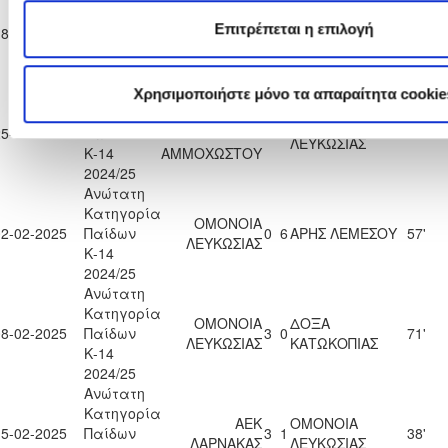
Κατηγορία
ΟΜΟΝΟΙΑ
Επιτρέπεται η επιλογή
18-01-2025
Παίδων
0
4
ΕΘΝΙΚΟΣ ΑΣΣΙΑΣ
29'
ΛΕΥΚΩΣΙΑΣ
Κ-14
2024/25
Ανώτατη
Χρησιμοποιήστε μόνο τα απαραίτητα cookie
Κατηγορία
ΝΕΑ
ΟΜΟΝΟΙΑ
25-01-2025
Παίδων
ΣΑΛΑΜΙΝΑ
1
0
57'
ΛΕΥΚΩΣΙΑΣ
Κ-14
ΑΜΜΟΧΩΣΤΟΥ
2024/25
Ανώτατη
Κατηγορία
ΟΜΟΝΟΙΑ
02-02-2025
Παίδων
0
6
ΑΡΗΣ ΛΕΜΕΣΟΥ
57'
ΛΕΥΚΩΣΙΑΣ
Κ-14
2024/25
Ανώτατη
Κατηγορία
ΟΜΟΝΟΙΑ
ΔΟΞΑ
08-02-2025
Παίδων
3
0
71'
ΛΕΥΚΩΣΙΑΣ
ΚΑΤΩΚΟΠΙΑΣ
Κ-14
2024/25
Ανώτατη
Κατηγορία
ΑΕΚ
ΟΜΟΝΟΙΑ
15-02-2025
Παίδων
3
1
38'
ΛΑΡΝΑΚΑΣ
ΛΕΥΚΩΣΙΑΣ