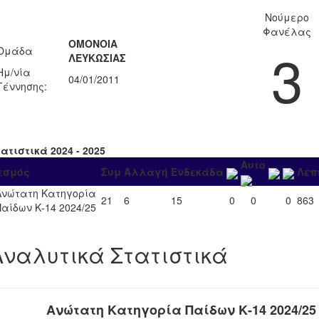
Νούμερο
Φανέλας
ΟΜΟΝΟΙΑ
3
Ομάδα
ΛΕΥΚΩΣΙΑΣ
Ημ/νία
04/01/2011
Γέννησης:
ατιστικά 2024 - 2025
Αυτο
εσμός
Συμ
Αλλαγή
Ενδεκάδα
Λεπ
Ανώτατη Κατηγορία
21
6
15
0
0
0
863
Παίδων Κ-14 2024/25
Αναλυτικά Στατιστικά
Ανώτατη Κατηγορία Παίδων Κ-14 2024/25