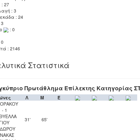
 : 27
αγή : 3
εκάδα : 24
 3
το
: 0
 0
τά : 2146
λυτικά Στατιστικά
γκύπριο Πρωτάθλημα Επίλεκτης Κατηγορίας Σ
ώνες
Λ
Μ
Έ
ΚΟΡΑΚΟΥ
 - 1
 ΘΥΕΛΛΑ
31'
65'
ΓΙΟΥ
ΔΩΡΟΥ
ΝΑΚΑΣ