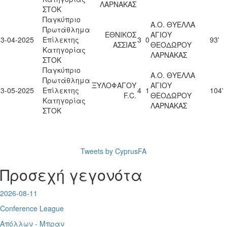
ΛΑΡΝΑΚΑΣ
ΣΤΟΚ
Παγκύπριο
Α.Ο. ΘΥΕΛΛΑ
Πρωτάθλημα
ΕΘΝΙΚΟΣ
ΑΓΙΟΥ
13-04-2025
Επίλεκτης
3
0
93'
ΑΣΣΙΑΣ
ΘΕΟΔΩΡΟΥ
Κατηγορίας
ΛΑΡΝΑΚΑΣ
ΣΤΟΚ
Παγκύπριο
Α.Ο. ΘΥΕΛΛΑ
Πρωτάθλημα
ΞΥΛΟΦΑΓΟΥ
ΑΓΙΟΥ
03-05-2025
Επίλεκτης
4
1
104'
F.C.
ΘΕΟΔΩΡΟΥ
Κατηγορίας
ΛΑΡΝΑΚΑΣ
ΣΤΟΚ
Tweets by CyprusFA
Προσεχή γεγονότα
2026-08-11
Conference League
Απόλλων - Μπραν