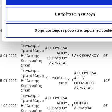
Πρωτάθλημα
ΑΓΙΟΥ
21-12-2024
Επίλεκτης
1
1
ΕΘΝΙΚΟΣ ΑΣΣΙΑΣ
30'
ΘΕΟΔΩΡΟΥ
Κατηγορίας
ΛΑΡΝΑΚΑΣ
Επιτρέπεται η επιλογή
ΣΤΟΚ
Παγκύπριο
Α.Ο. ΘΥΕΛΛΑ
Πρωτάθλημα
ΑΤΛΑΣ
ΑΓΙΟΥ
04-01-2025
Επίλεκτης
4
0
99'
Χρησιμοποιήστε μόνο τα απαραίτητα cooki
ΑΓΛΑΝΤΖΙΑΣ
ΘΕΟΔΩΡΟΥ
Κατηγορίας
ΛΑΡΝΑΚΑΣ
ΣΤΟΚ
Παγκύπριο
Α.Ο. ΘΥΕΛΛΑ
Πρωτάθλημα
ΑΓΙΟΥ
18-01-2025
Επίλεκτης
2
3
ΑΕΚ ΚΟΡΑΚΟΥ
96'
ΘΕΟΔΩΡΟΥ
Κατηγορίας
ΛΑΡΝΑΚΑΣ
ΣΤΟΚ
Παγκύπριο
Α.Ο. ΘΥΕΛΛΑ
Πρωτάθλημα
ΚΟΡΝΟΣ F.C.
ΑΓΙΟΥ
25-01-2025
Επίλεκτης
2
3
103'
2013
ΘΕΟΔΩΡΟΥ
Κατηγορίας
ΛΑΡΝΑΚΑΣ
ΣΤΟΚ
Παγκύπριο
Α.Ο. ΘΥΕΛΛΑ
Πρωτάθλημα
ΑΓΙΟΥ
ΟΡΦΕΑΣ
01-02-2025
Επίλεκτης
2
3
96'
ΘΕΟΔΩΡΟΥ
ΛΕΥΚΩΣΙΑΣ
Κατηγορίας