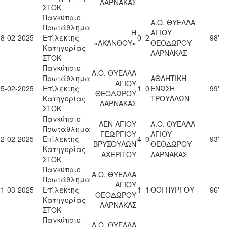
ΛΑΡΝΑΚΑΣ
ΣΤΟΚ
Παγκύπριο
Α.Ο. ΘΥΕΛΛΑ
Πρωτάθλημα
Η
ΑΓΙΟΥ
08-02-2025
Επίλεκτης
0
2
98'
«ΑΚΑΝΘΟΥ»
ΘΕΟΔΩΡΟΥ
Κατηγορίας
ΛΑΡΝΑΚΑΣ
ΣΤΟΚ
Παγκύπριο
Α.Ο. ΘΥΕΛΛΑ
Πρωτάθλημα
ΑΘΛΗΤΙΚΗ
ΑΓΙΟΥ
15-02-2025
Επίλεκτης
1
0
ΕΝΩΣΗ
99'
ΘΕΟΔΩΡΟΥ
Κατηγορίας
ΤΡΟΥΛΛΩΝ
ΛΑΡΝΑΚΑΣ
ΣΤΟΚ
Παγκύπριο
ΑΕΝ ΑΓΙΟΥ
Α.Ο. ΘΥΕΛΛΑ
Πρωτάθλημα
ΓΕΩΡΓΙΟΥ
ΑΓΙΟΥ
22-02-2025
Επίλεκτης
4
0
93'
ΒΡΥΣΟΥΛΩΝ
ΘΕΟΔΩΡΟΥ
Κατηγορίας
ΑΧΕΡΙΤΟΥ
ΛΑΡΝΑΚΑΣ
ΣΤΟΚ
Παγκύπριο
Α.Ο. ΘΥΕΛΛΑ
Πρωτάθλημα
ΑΓΙΟΥ
01-03-2025
Επίλεκτης
1
1
ΘΟΙ ΠΥΡΓΟΥ
96'
ΘΕΟΔΩΡΟΥ
Κατηγορίας
ΛΑΡΝΑΚΑΣ
ΣΤΟΚ
Παγκύπριο
Α.Ο. ΘΥΕΛΛΑ