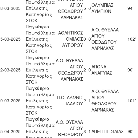
Πρωτάθλημα
ΑΓΙΟΥ
ΟΛΥΜΠΙΑΣ
08-03-2025
Επίλεκτης
5
0
94'
ΘΕΟΔΩΡΟΥ
ΛΥΜΠΙΩΝ
Κατηγορίας
ΛΑΡΝΑΚΑΣ
ΣΤΟΚ
Παγκύπριο
Α.Ο. ΘΥΕΛΛΑ
Πρωτάθλημα
ΑΘΛΗΤΙΚΟΣ
ΑΓΙΟΥ
15-03-2025
Επίλεκτης
ΟΜΙΛΟΣ
0
0
102'
ΘΕΟΔΩΡΟΥ
Κατηγορίας
ΑΥΓΟΡΟΥ
ΛΑΡΝΑΚΑΣ
ΣΤΟΚ
Παγκύπριο
Α.Ο. ΘΥΕΛΛΑ
Πρωτάθλημα
ΑΓΙΟΥ
ΑΠΟΝΑ
22-03-2025
Επίλεκτης
2
0
90'
ΘΕΟΔΩΡΟΥ
ΑΝΑΓΥΙΑΣ
Κατηγορίας
ΛΑΡΝΑΚΑΣ
ΣΤΟΚ
Παγκύπριο
Α.Ο. ΘΥΕΛΛΑ
Πρωτάθλημα
Π.Ο. ΑΔΩΝΙΣ
ΑΓΙΟΥ
29-03-2025
Επίλεκτης
2
1
101'
ΙΔΑΛΙΟΥ
ΘΕΟΔΩΡΟΥ
Κατηγορίας
ΛΑΡΝΑΚΑΣ
ΣΤΟΚ
Παγκύπριο
Α.Ο. ΘΥΕΛΛΑ
Πρωτάθλημα
ΑΓΙΟΥ
05-04-2025
Επίλεκτης
3
1
ΑΠΕΠ ΠΙΤΣΙΛΙΑΣ
90'
ΘΕΟΔΩΡΟΥ
Κατηγορίας