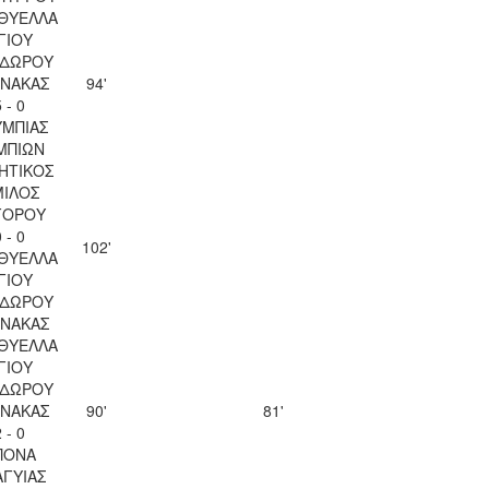
 ΘΥΕΛΛΑ
ΓΙΟΥ
ΔΩΡΟΥ
ΝΑΚΑΣ
94'
 - 0
ΜΠΙΑΣ
ΜΠΙΩΝ
ΗΤΙΚΟΣ
ΙΛΟΣ
ΓΟΡΟΥ
 - 0
102'
 ΘΥΕΛΛΑ
ΓΙΟΥ
ΔΩΡΟΥ
ΝΑΚΑΣ
 ΘΥΕΛΛΑ
ΓΙΟΥ
ΔΩΡΟΥ
ΝΑΚΑΣ
90'
81'
 - 0
ΠΟΝΑ
ΑΓΥΙΑΣ