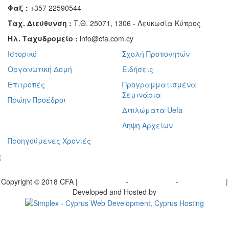
Φαξ :
+357 22590544
Ταχ. Διεύθυνση :
Τ.Θ. 25071, 1306 - Λευκωσία Κύπρος
Ηλ. Ταχυδρομείο :
info@cfa.com.cy
Ιστορικό
Σχολή Προπονητών
Οργανωτική Δομή
Ειδήσεις
Επιτροπές
Προγραμματισμένα
Σεμινάρια
Πρώην Προέδροι
Διπλώματα Uefa
Ληψη Αρχείων
Προηγούμενες Χρονιές
γραφείτε στο ενημερωτικό μας δελτίο
Copyright © 2018 CFA |
Privacy policy
-
Terms of Use
-
Cookie Policy
|
Developed and Hosted by
Change your consent