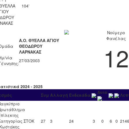
 ΘΥΕΛΛΑ
104'
ΓΙΟΥ
ΔΩΡΟΥ
ΝΑΚΑΣ
Νούμερο
Φανέλας
Α.Ο. ΘΥΕΛΛΑ ΑΓΙΟΥ
12
Ομάδα
ΘΕΟΔΩΡΟΥ
ΛΑΡΝΑΚΑΣ
Ημ/νία
27/03/2003
Γέννησης:
ατιστικά 2024 - 2025
Αυτο
εσμός
Συμ
Αλλαγή
Ενδεκάδα
Λεπ
Παγκύπριο
Πρωτάθλημα
Επίλεκτης
Κατηγορίας ΣΤΟΚ
27
3
24
3
0
6
0
214
"Κωστάκης