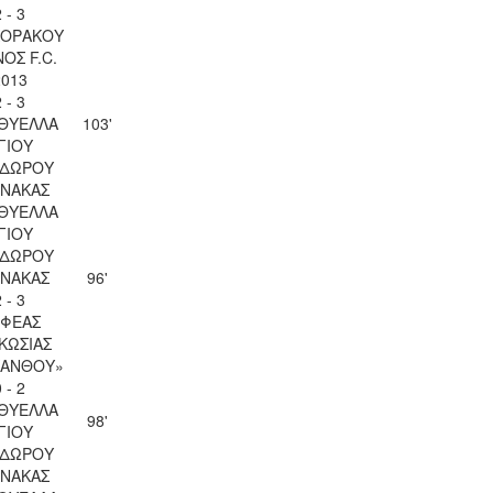
 - 3
ΚΟΡΑΚΟΥ
ΟΣ F.C.
2013
 - 3
 ΘΥΕΛΛΑ
103'
ΓΙΟΥ
ΔΩΡΟΥ
ΝΑΚΑΣ
 ΘΥΕΛΛΑ
ΓΙΟΥ
ΔΩΡΟΥ
ΝΑΚΑΣ
96'
 - 3
ΦΕΑΣ
ΚΩΣΙΑΣ
ΚΑΝΘΟΥ»
 - 2
 ΘΥΕΛΛΑ
98'
ΓΙΟΥ
ΔΩΡΟΥ
ΝΑΚΑΣ