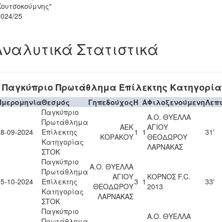
Κουτσοκούμνης"
2024/25
Αναλυτικά Στατιστικά
Παγκύπριο Πρωτάθλημα Επίλεκτης Κατηγορία
Ημερομηνία
Θεσμός
Γηπεδούχος
H
A
Φιλοξενούμενη
Λεπ
Παγκύπριο
Α.Ο. ΘΥΕΛΛΑ
Πρωτάθλημα
ΑΕΚ
ΑΓΙΟΥ
28-09-2024
Επίλεκτης
1
1
31'
ΚΟΡΑΚΟΥ
ΘΕΟΔΩΡΟΥ
Κατηγορίας
ΛΑΡΝΑΚΑΣ
ΣΤΟΚ
Παγκύπριο
Α.Ο. ΘΥΕΛΛΑ
Πρωτάθλημα
ΑΓΙΟΥ
ΚΟΡΝΟΣ F.C.
05-10-2024
Επίλεκτης
3
1
33'
ΘΕΟΔΩΡΟΥ
2013
Κατηγορίας
ΛΑΡΝΑΚΑΣ
ΣΤΟΚ
Παγκύπριο
Α.Ο. ΘΥΕΛΛΑ
Πρωτάθλημα