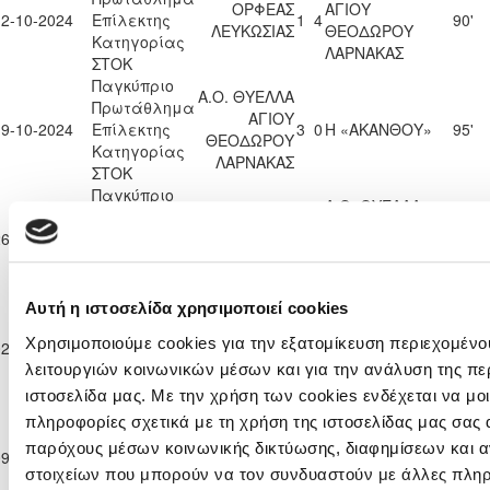
ΟΡΦΕΑΣ
ΑΓΙΟΥ
12-10-2024
Επίλεκτης
1
4
90'
ΛΕΥΚΩΣΙΑΣ
ΘΕΟΔΩΡΟΥ
Κατηγορίας
ΛΑΡΝΑΚΑΣ
ΣΤΟΚ
Παγκύπριο
Α.Ο. ΘΥΕΛΛΑ
Πρωτάθλημα
ΑΓΙΟΥ
19-10-2024
Επίλεκτης
3
0
Η «ΑΚΑΝΘΟΥ»
95'
ΘΕΟΔΩΡΟΥ
Κατηγορίας
ΛΑΡΝΑΚΑΣ
ΣΤΟΚ
Παγκύπριο
Α.Ο. ΘΥΕΛΛΑ
Πρωτάθλημα
ΑΘΛΗΤΙΚΗ
ΑΓΙΟΥ
26-10-2024
Επίλεκτης
ΕΝΩΣΗ
0
0
64'
ΘΕΟΔΩΡΟΥ
Κατηγορίας
ΤΡΟΥΛΛΩΝ
ΛΑΡΝΑΚΑΣ
ΣΤΟΚ
Παγκύπριο
Αυτή η ιστοσελίδα χρησιμοποιεί cookies
Α.Ο. ΘΥΕΛΛΑ
ΑΕΝ ΑΓΙΟΥ
Πρωτάθλημα
ΑΓΙΟΥ
ΓΕΩΡΓΙΟΥ
Χρησιμοποιούμε cookies για την εξατομίκευση περιεχομένο
02-11-2024
Επίλεκτης
2
0
97'
ΘΕΟΔΩΡΟΥ
ΒΡΥΣΟΥΛΩΝ
Κατηγορίας
λειτουργιών κοινωνικών μέσων και για την ανάλυση της πε
ΛΑΡΝΑΚΑΣ
ΑΧΕΡΙΤΟΥ
ΣΤΟΚ
ιστοσελίδα μας. Με την χρήση των cookies ενδέχεται να μ
Παγκύπριο
πληροφορίες σχετικά με τη χρήση της ιστοσελίδας μας σας 
Α.Ο. ΘΥΕΛΛΑ
Πρωτάθλημα
ΑΓΙΟΥ
παρόχους μέσων κοινωνικής δικτύωσης, διαφημίσεων και α
09-11-2024
Επίλεκτης
ΘΟΙ ΠΥΡΓΟΥ
0
3
95'
ΘΕΟΔΩΡΟΥ
στοιχείων που μπορούν να τον συνδυαστούν με άλλες πλη
Κατηγορίας
ΛΑΡΝΑΚΑΣ