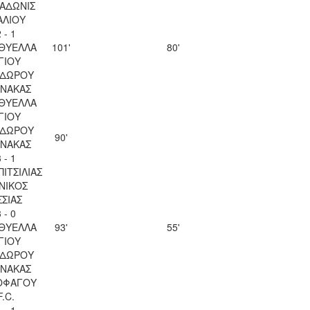
 ΑΔΩΝΙΣ
ΑΛΙΟΥ
 - 1
 ΘΥΕΛΛΑ
101'
80'
ΓΙΟΥ
ΔΩΡΟΥ
ΝΑΚΑΣ
 ΘΥΕΛΛΑ
ΓΙΟΥ
ΔΩΡΟΥ
90'
ΝΑΚΑΣ
 - 1
ΠΙΤΣΙΛΙΑΣ
ΝΙΚΟΣ
ΣΣΙΑΣ
 - 0
 ΘΥΕΛΛΑ
93'
55'
ΓΙΟΥ
ΔΩΡΟΥ
ΝΑΚΑΣ
ΟΦΑΓΟΥ
F.C.
 - 1