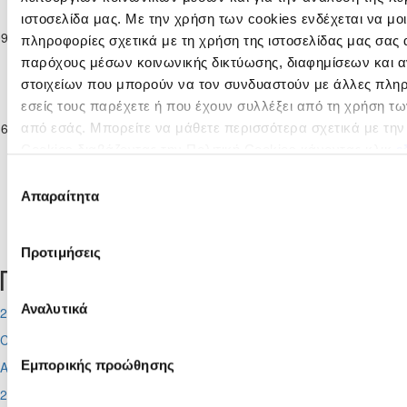
Παγκύπριο
ΚΕΔΡΟΣ
Πρωτάθλημα
ιστοσελίδα μας. Με την χρήση των cookies ενδέχεται να μ
ΑΓΙΑΣ
ΑΕΠ
09-02-2025
Νέων Κ-19 Γ΄
1
2
90'
πληροφορίες σχετικά με τη χρήση της ιστοσελίδας μας σας 
ΜΑΡΙΝΑΣ
ΠΟΛΕΜΙΔΙΩΝ
Κατηγορίας
παρόχους μέσων κοινωνικής δικτύωσης, διαφημίσεων και α
ΣΚΥΛΛΟΥΡΑΣ
2024/25
στοιχείων που μπορούν να τον συνδυαστούν με άλλες πλη
Παγκύπριο
ΚΕΔΡΟΣ
εσείς τους παρέχετε ή που έχουν συλλέξει από τη χρήση τ
Πρωτάθλημα
ΑΓΙΑΣ
ΗΡΑΚΛΗΣ
16-03-2025
Νέων Κ-19 Γ΄
1
9
90'
από εσάς. Μπορείτε να μάθετε περισσότερα σχετικά με τη
ΜΑΡΙΝΑΣ
ΓΕΡΟΛΑΚΚΟΥ
Κατηγορίας
Cookies διαβάζοντας την Πολιτική Cookies κάνοντας κλικ
ε
ΣΚΥΛΛΟΥΡΑΣ
2024/25
Επιλογή
Απαραίτητα
συγκατάθεσης
Tweets by CyprusFA
Προτιμήσεις
Προσεχή γεγονότα
Αναλυτικά
2026-08-11
Conference League
Εμπορικής προώθησης
Απόλλων - Μπραν
2026-08-12