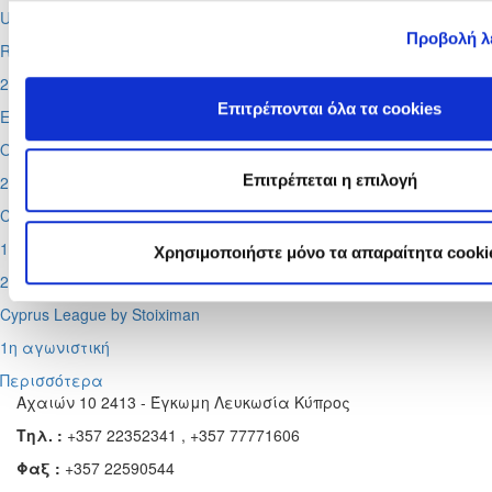
UEFA Super CUP
Προβολή λ
Red Bull Arena (
Σάλτσμπουργκ)
2026-08-13
Επιτρέπονται όλα τα cookies
Europa League
Ομόνοια - Λίνκολν, Πάφος -
Σάλτσμπουργκ
Επιτρέπεται η επιλογή
2026-08-29
Cyprus League by Stoiximan
1η αγωνιστική
Χρησιμοποιήστε μόνο τα απαραίτητα cooki
2026-08-30
Cyprus League by Stoiximan
1η αγωνιστική
Περισσότερα
Αχαιών 10 2413 - Έγκωμη Λευκωσία Κύπρος
Τηλ. :
+357 22352341 , +357 77771606
Φαξ :
+357 22590544