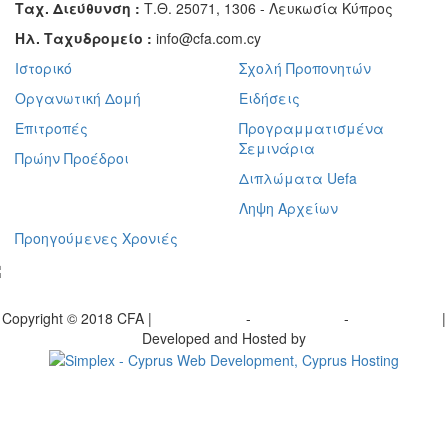
Ταχ. Διεύθυνση :
Τ.Θ. 25071, 1306 - Λευκωσία Κύπρος
Ηλ. Ταχυδρομείο :
info@cfa.com.cy
Ιστορικό
Σχολή Προπονητών
Οργανωτική Δομή
Ειδήσεις
Επιτροπές
Προγραμματισμένα
Σεμινάρια
Πρώην Προέδροι
Διπλώματα Uefa
Ληψη Αρχείων
Προηγούμενες Χρονιές
γραφείτε στο ενημερωτικό μας δελτίο
Copyright © 2018 CFA |
Privacy policy
-
Terms of Use
-
Cookie Policy
|
Developed and Hosted by
Change your consent