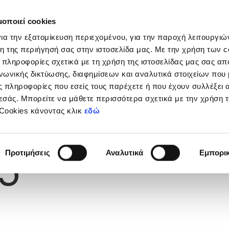
μοποιεί cookies
Διοργανώσεις
Grassroots
Κριτήρια UEFA
Στα
ια την εξατομίκευση περιεχομένου, για την παροχή λειτουργι
η της περιήγησή σας στην ιστοσελίδα μας. Με την χρήση των c
 πληροφορίες σχετικά με τη χρήση της ιστοσελίδας μας σας απ
νωνικής δικτύωσης, διαφημίσεων και αναλυτικά στοιχείων που
Υ
 πληροφορίες που εσείς τους παρέχετε ή που έχουν συλλέξει 
εσάς. Μπορείτε να μάθετε περισσότερα σχετικά με την χρήση 
 Cookies κάνοντας κλικ
εδώ
Φανέλας
5
Προτιμήσεις
Αναλυτικά
Εμπορι