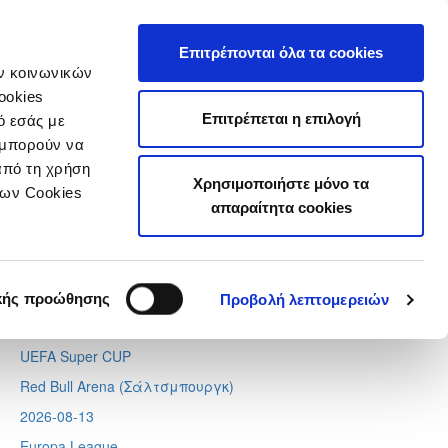
τιστικά
Επιτρέπονται όλα τα cookies
ών κοινωνικών
ookies
Επιτρέπεται η επιλογή
ό εσάς με
 μπορούν να
Next
Tweets by CyprusFA
από τη χρήση
Χρησιμοποιήστε μόνο τα
Προσεχή γεγονότα
των Cookies
απαραίτητα cookies
2026-08-11
Conference League
Απόλλων - Μπραν
κής προώθησης
Προβολή λεπτομερειών
2026-08-12
UEFA Super CUP
Red Bull Arena (
Σάλτσμπουργκ)
2026-08-13
Europa League