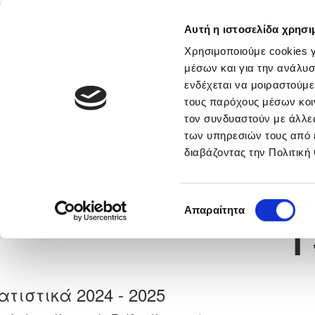
Αυτή η ιστοσελίδα χρησι
Αρχική
Νέα & Πληροφορίες
Εθνικές Ομάδες
Χρησιμοποιούμε cookies γ
μέσων και για την ανάλυσ
ενδέχεται να μοιραστούμε
τους παρόχους μέσων κοι
Previous
ΑΛΕΞΑΝΔΡΟΣ ΑΥΞΕΝΤΙΟ
τον συνδυαστούν με άλλες
των υπηρεσιών τους από 
διαβάζοντας την Πολιτική
α
ΑΕΚ ΛΑΡΝΑΚΑΣ
 Γέννησης: 05/02/2011
Νούμερο 
1
Επιλογή
Απαραίτητα
συγκατάθεσης
ατιστικά 2024 - 2025