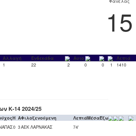
Φανέλας
15
Αλλαγή
Ενδεκάδα
Αυτο
Λεπτά
1
22
2
0
0
1
1410
ν Κ-14 2024/25
ούχος
H
A
Φιλοξενούμενη
Λεπτά
Μέσα
Έξω
 ΝΑΠΑΣ
0
3
ΑΕΚ ΛΑΡΝΑΚΑΣ
74'