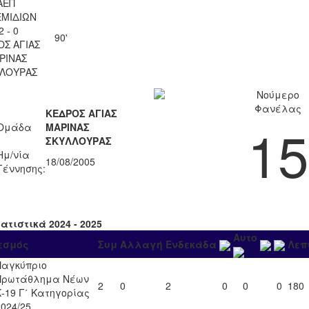
ΑΕΠ
ΜΙΔΙΩΝ
2 - 0
90'
ΟΣ ΑΓΙΑΣ
ΡΙΝΑΣ
ΛΟΥΡΑΣ
Νούμερο
Φανέλας
ΚΕΔΡΟΣ ΑΓΙΑΣ
15
Ομάδα
ΜΑΡΙΝΑΣ
ΣΚΥΛΛΟΥΡΑΣ
Ημ/νία
18/08/2005
Γέννησης:
ατιστικά 2024 - 2025
Αυτο
εσμός
Συμ
Αλλαγή
Ενδεκάδα
Λεπ
Παγκύπριο
Πρωτάθλημα Νέων
2
0
2
0
0
0
180
Κ-19 Γ΄ Κατηγορίας
2024/25