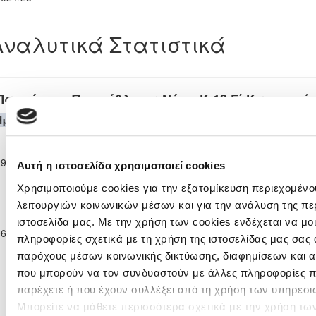
Αναλυτικά Στατιστικά
Παγκύπριο Πρωτάθλημα Νέων Κ-19 Γ΄ Κατηγορία
Ημερομηνία
Θεσμός
Γηπεδούχος
H
A
Φιλοξενούμενη
Λε
Παγκύπριο
ΚΕΔΡΟΣ
Πρωτάθλημα
ΑΓΙΑΣ
ΑΝΑΓΕΝΝΗΣΗ
29-09-2024
Νέων Κ-19 Γ΄
0
10
93'
Αυτή η ιστοσελίδα χρησιμοποιεί cookies
ΜΑΡΙΝΑΣ
ΔΕΡΥΝΕΙΑΣ
Κατηγορίας
ΣΚΥΛΛΟΥΡΑΣ
Χρησιμοποιούμε cookies για την εξατομίκευση περιεχομένο
2024/25
Παγκύπριο
λειτουργιών κοινωνικών μέσων και για την ανάλυση της πε
Πρωτάθλημα
ΚΕΔΡΟΣ ΑΓΙΑΣ
ιστοσελίδα μας. Με την χρήση των cookies ενδέχεται να μ
ΑΕΠ
06-10-2024
Νέων Κ-19 Γ΄
12
0
ΜΑΡΙΝΑΣ
90'
ΠΟΛΕΜΙΔΙΩΝ
πληροφορίες σχετικά με τη χρήση της ιστοσελίδας μας σας 
Κατηγορίας
ΣΚΥΛΛΟΥΡΑΣ
παρόχους μέσων κοινωνικής δικτύωσης, διαφημίσεων και α
2024/25
που μπορούν να τον συνδυαστούν με άλλες πληροφορίες πο
παρέχετε ή που έχουν συλλέξει από τη χρήση των υπηρεσι
Μπορείτε να μάθετε περισσότερα σχετικά με την χρήση τω