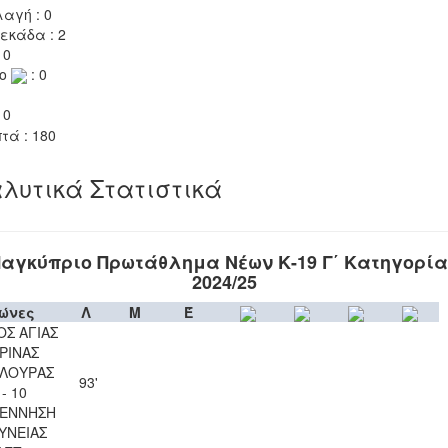
αγή : 0
εκάδα : 2
 0
το
: 0
 0
τά : 180
λυτικά Στατιστικά
αγκύπριο Πρωτάθλημα Νέων Κ-19 Γ΄ Κατηγορί
2024/25
ώνες
Λ
Μ
Έ
ΟΣ ΑΓΙΑΣ
ΡΙΝΑΣ
ΛΟΥΡΑΣ
93'
 - 10
ΕΝΝΗΣΗ
ΥΝΕΙΑΣ