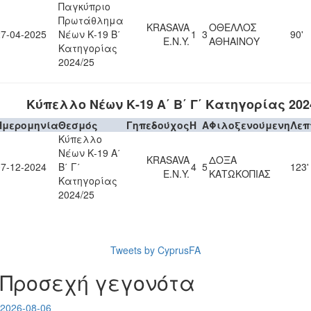
Παγκύπριο
Πρωτάθλημα
KRASAVA
ΟΘΕΛΛΟΣ
27-04-2025
Νέων Κ-19 Β΄
1
3
90'
Ε.Ν.Y.
ΑΘΗΑΙΝΟΥ
Κατηγορίας
2024/25
Κύπελλο Νέων Κ-19 Α΄ Β΄ Γ΄ Κατηγορίας 202
Ημερομηνία
Θεσμός
Γηπεδούχος
H
A
Φιλοξενούμενη
Λεπ
Κύπελλο
Νέων Κ-19 Α΄
KRASAVA
ΔΟΞΑ
07-12-2024
Β΄ Γ΄
4
5
123'
Ε.Ν.Y.
ΚΑΤΩΚΟΠΙΑΣ
Κατηγορίας
2024/25
Tweets by CyprusFA
Προσεχή γεγονότα
2026-08-06