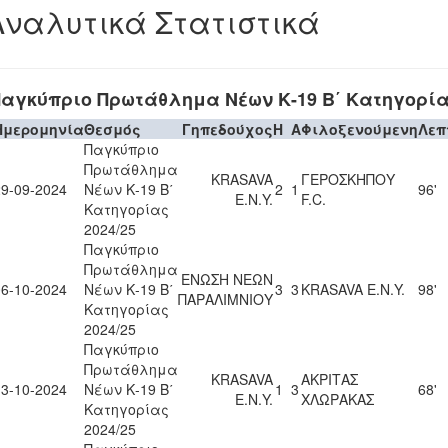
Αναλυτικά Στατιστικά
αγκύπριο Πρωτάθλημα Νέων Κ-19 Β΄ Κατηγορίας
Ημερομηνία
Θεσμός
Γηπεδούχος
H
A
Φιλοξενούμενη
Λεπ
Παγκύπριο
Πρωτάθλημα
KRASAVA
ΓΕΡΟΣΚΗΠΟΥ
29-09-2024
Νέων Κ-19 Β΄
2
1
96'
Ε.Ν.Y.
F.C.
Κατηγορίας
2024/25
Παγκύπριο
Πρωτάθλημα
ΕΝΩΣΗ ΝΕΩΝ
06-10-2024
Νέων Κ-19 Β΄
3
3
KRASAVA Ε.Ν.Y.
98'
ΠΑΡΑΛΙΜΝΙΟΥ
Κατηγορίας
2024/25
Παγκύπριο
Πρωτάθλημα
KRASAVA
ΑΚΡΙΤΑΣ
13-10-2024
Νέων Κ-19 Β΄
1
3
68'
Ε.Ν.Y.
ΧΛΩΡΑΚΑΣ
Κατηγορίας
2024/25