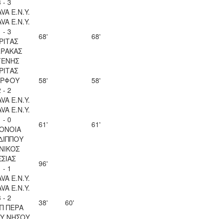
 - 3
VA Ε.Ν.Y.
VA Ε.Ν.Y.
 - 3
68'
68'
ΡΙΤΑΣ
ΡΑΚΑΣ
ΓΕΝΗΣ
ΡΙΤΑΣ
ΡΦΟΥ
58'
58'
 - 2
VA Ε.Ν.Y.
VA Ε.Ν.Y.
 - 0
61'
61'
ΟΝΟΙΑ
ΔΙΠΠΟΥ
ΝΙΚΟΣ
ΣΣΙΑΣ
96'
 - 1
VA Ε.Ν.Y.
VA Ε.Ν.Y.
 - 2
38'
60'
Π ΠΕΡΑ
Υ ΝΗΣΟΥ