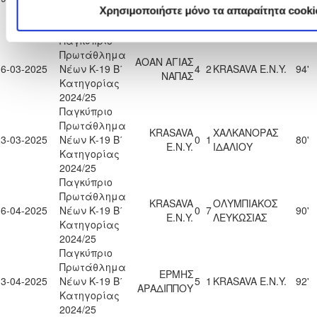
Χρησιμοποιήστε μόνο τα απαραίτητα cooki
Κατηγορίας
ΝΗΣΟΥ
2024/25
Παγκύπριο
Πρωτάθλημα
ΑΟΑΝ ΑΓΙΑΣ
16-03-2025
Νέων Κ-19 Β΄
4
2
KRASAVA Ε.Ν.Y.
94'
ΝΑΠΑΣ
Κατηγορίας
2024/25
Παγκύπριο
Πρωτάθλημα
KRASAVA
ΧΑΛΚΑΝΟΡΑΣ
23-03-2025
Νέων Κ-19 Β΄
0
1
80'
Ε.Ν.Y.
ΙΔΑΛΙΟΥ
Κατηγορίας
2024/25
Παγκύπριο
Πρωτάθλημα
KRASAVA
ΟΛΥΜΠΙΑΚΟΣ
06-04-2025
Νέων Κ-19 Β΄
0
7
90'
Ε.Ν.Y.
ΛΕΥΚΩΣΙΑΣ
Κατηγορίας
2024/25
Παγκύπριο
Πρωτάθλημα
ΕΡΜΗΣ
13-04-2025
Νέων Κ-19 Β΄
5
1
KRASAVA Ε.Ν.Y.
92'
ΑΡΑΔΙΠΠΟΥ
Κατηγορίας
2024/25