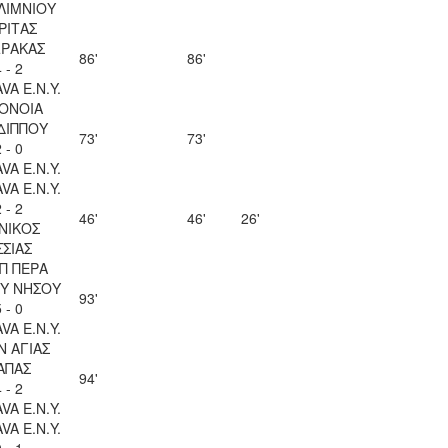
ΛΙΜΝΙΟΥ
ΡΙΤΑΣ
ΡΑΚΑΣ
86'
86'
 - 2
VA Ε.Ν.Y.
ΟΝΟΙΑ
ΔΙΠΠΟΥ
73'
73'
 - 0
VA Ε.Ν.Y.
VA Ε.Ν.Y.
 - 2
46'
46'
26'
ΝΙΚΟΣ
ΣΣΙΑΣ
Π ΠΕΡΑ
Υ ΝΗΣΟΥ
93'
 - 0
VA Ε.Ν.Y.
Ν ΑΓΙΑΣ
ΑΠΑΣ
94'
 - 2
VA Ε.Ν.Y.
VA Ε.Ν.Y.
 - 1