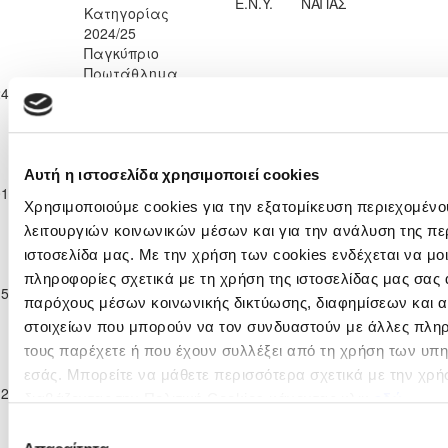
Ε.Ν.Y.
ΝΑΠΑΣ
Κατηγορίας
2024/25
Παγκύπριο
Πρωτάθλημα
ΧΑΛΚΑΝΟΡΑΣ
24-11-2024
Νέων Κ-19 Β΄
3
0
KRASAVA Ε.Ν.Y.
90'
ΙΔΑΛΙΟΥ
Κατηγορίας
2024/25
Παγκύπριο
Πρωτάθλημα
Αυτή η ιστοσελίδα χρησιμοποιεί cookies
KRASAVA
01-12-2024
Νέων Κ-19 Β΄
1
3
ΑΕΖ ΖΑΚΑΚΙΟΥ
87'
Ε.Ν.Y.
Χρησιμοποιούμε cookies για την εξατομίκευση περιεχομένο
Κατηγορίας
λειτουργιών κοινωνικών μέσων και για την ανάλυση της πε
2024/25
Παγκύπριο
ιστοσελίδα μας. Με την χρήση των cookies ενδέχεται να μ
Πρωτάθλημα
πληροφορίες σχετικά με τη χρήση της ιστοσελίδας μας σας 
ΟΛΥΜΠΙΑΚΟΣ
15-12-2024
Νέων Κ-19 Β΄
4
0
KRASAVA Ε.Ν.Y.
94'
ΛΕΥΚΩΣΙΑΣ
παρόχους μέσων κοινωνικής δικτύωσης, διαφημίσεων και α
Κατηγορίας
στοιχείων που μπορούν να τον συνδυαστούν με άλλες πληρ
2024/25
τους παρέχετε ή που έχουν συλλέξει από τη χρήση των υπ
Παγκύπριο
Πρωτάθλημα
εσάς. Μπορείτε να μάθετε περισσότερα σχετικά με την χρή
ΓΕΡΟΣΚΗΠΟΥ
12-01-2025
Νέων Κ-19 Β΄
1
3
KRASAVA Ε.Ν.Y.
98'
διαβάζοντας την Πολιτική Cookies κάνοντας κλικ
εδώ
F.C.
Κατηγορίας
Επιλογή
2024/25