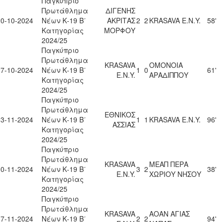
Παγκύπριο
Πρωτάθλημα
ΔΙΓΕΝΗΣ
20-10-2024
Νέων Κ-19 Β΄
ΑΚΡΙΤΑΣ
2
2
KRASAVA Ε.Ν.Y.
58'
Κατηγορίας
ΜΟΡΦΟΥ
2024/25
Παγκύπριο
Πρωτάθλημα
KRASAVA
ΟΜΟΝΟΙΑ
27-10-2024
Νέων Κ-19 Β΄
1
0
61'
Ε.Ν.Y.
ΑΡΑΔΙΠΠΟΥ
Κατηγορίας
2024/25
Παγκύπριο
Πρωτάθλημα
ΕΘΝΙΚΟΣ
03-11-2024
Νέων Κ-19 Β΄
1
1
KRASAVA Ε.Ν.Y.
96'
ΑΣΣΙΑΣ
Κατηγορίας
2024/25
Παγκύπριο
Πρωτάθλημα
KRASAVA
ΜΕΑΠ ΠΕΡΑ
10-11-2024
Νέων Κ-19 Β΄
3
2
38'
Ε.Ν.Y.
ΧΩΡΙΟΥ ΝΗΣΟΥ
Κατηγορίας
2024/25
Παγκύπριο
Πρωτάθλημα
KRASAVA
ΑΟΑΝ ΑΓΙΑΣ
17-11-2024
Νέων Κ-19 Β΄
2
2
94'