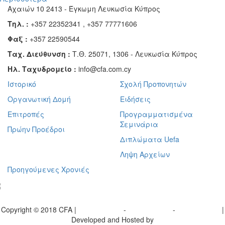
Αχαιών 10 2413 - Έγκωμη Λευκωσία Κύπρος
Τηλ. :
+357 22352341 , +357 77771606
Φαξ :
+357 22590544
Ταχ. Διεύθυνση :
Τ.Θ. 25071, 1306 - Λευκωσία Κύπρος
Ηλ. Ταχυδρομείο :
info@cfa.com.cy
Ιστορικό
Σχολή Προπονητών
Οργανωτική Δομή
Ειδήσεις
Επιτροπές
Προγραμματισμένα
Σεμινάρια
Πρώην Προέδροι
Διπλώματα Uefa
Ληψη Αρχείων
Προηγούμενες Χρονιές
γραφείτε στο ενημερωτικό μας δελτίο
Copyright © 2018 CFA |
Privacy policy
-
Terms of Use
-
Cookie Policy
|
Developed and Hosted by