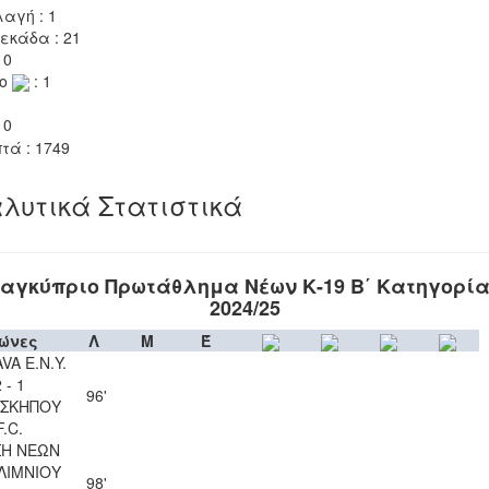
αγή : 1
εκάδα : 21
 0
το
: 1
 0
τά : 1749
λυτικά Στατιστικά
αγκύπριο Πρωτάθλημα Νέων Κ-19 Β΄ Κατηγορί
2024/25
ώνες
Λ
Μ
Έ
VA Ε.Ν.Y.
 - 1
96'
ΣΚΗΠΟΥ
F.C.
Η ΝΕΩΝ
ΛΙΜΝΙΟΥ
98'