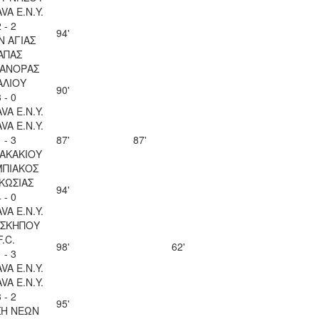
VA Ε.Ν.Y.
 - 2
94'
Ν ΑΓΙΑΣ
ΑΠΑΣ
ΑΝΟΡΑΣ
ΑΛΙΟΥ
90'
 - 0
VA Ε.Ν.Y.
VA Ε.Ν.Y.
 - 3
87'
87'
ΖΑΚΑΚΙΟΥ
ΠΙΑΚΟΣ
ΚΩΣΙΑΣ
94'
 - 0
VA Ε.Ν.Y.
ΣΚΗΠΟΥ
F.C.
98'
62'
 - 3
VA Ε.Ν.Y.
VA Ε.Ν.Y.
 - 2
95'
Η ΝΕΩΝ