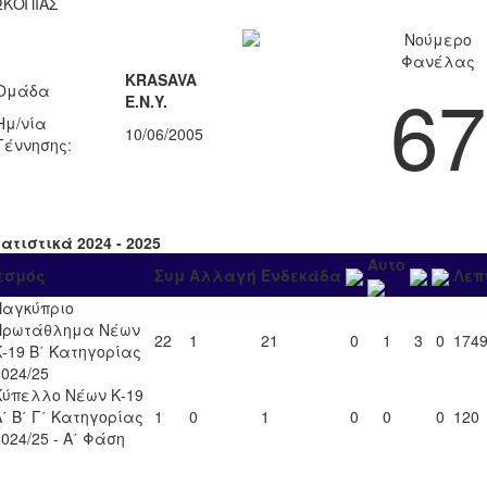
ΚΟΠΙΑΣ
Νούμερο
Φανέλας
KRASAVA
67
Ομάδα
Ε.Ν.Y.
Ημ/νία
10/06/2005
Γέννησης:
ατιστικά 2024 - 2025
Αυτο
εσμός
Συμ
Αλλαγή
Ενδεκάδα
Λεπ
Παγκύπριο
Πρωτάθλημα Νέων
22
1
21
0
1
3
0
174
Κ-19 Β΄ Κατηγορίας
2024/25
Κύπελλο Νέων Κ-19
Α΄ Β΄ Γ΄ Κατηγορίας
1
0
1
0
0
0
120
2024/25 - Α΄ Φάση