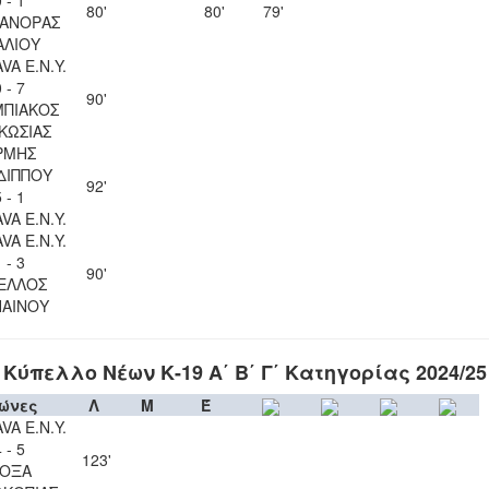
80'
80'
79'
ΑΝΟΡΑΣ
ΑΛΙΟΥ
VA Ε.Ν.Y.
 - 7
90'
ΠΙΑΚΟΣ
ΚΩΣΙΑΣ
ΡΜΗΣ
ΔΙΠΠΟΥ
92'
 - 1
VA Ε.Ν.Y.
VA Ε.Ν.Y.
 - 3
90'
ΕΛΛΟΣ
ΑΙΝΟΥ
Κύπελλο Νέων Κ-19 Α΄ Β΄ Γ΄ Κατηγορίας 2024/25
ώνες
Λ
Μ
Έ
VA Ε.Ν.Y.
 - 5
123'
ΟΞΑ