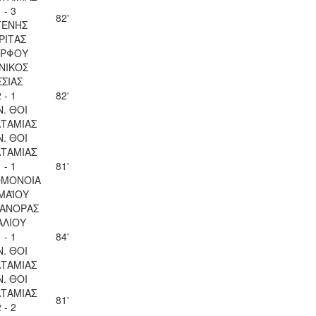
 - 3
82'
ΓΕΝΗΣ
ΡΙΤΑΣ
ΡΦΟΥ
ΝΙΚΟΣ
ΣΣΙΑΣ
 - 1
82'
Ν. ΘΟΙ
ΤΑΜΙΑΣ
Ν. ΘΟΙ
ΤΑΜΙΑΣ
 - 1
81'
ΟΜΟΝΟΙΑ
 ΜΑΪΟΥ
ΑΝΟΡΑΣ
ΑΛΙΟΥ
 - 1
84'
Ν. ΘΟΙ
ΤΑΜΙΑΣ
Ν. ΘΟΙ
ΤΑΜΙΑΣ
81'
 - 2