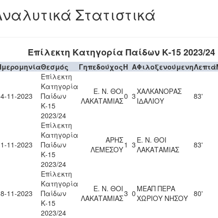
Αναλυτικά Στατιστικά
Επίλεκτη Κατηγορία Παίδων Κ-15 2023/24
Ημερομηνία
Θεσμός
Γηπεδούχος
H
A
Φιλοξενούμενη
Λεπτά
Επίλεκτη
Κατηγορία
Ε. Ν. ΘΟΙ
ΧΑΛΚΑΝΟΡΑΣ
04-11-2023
Παίδων
0
3
83'
ΛΑΚΑΤΑΜΙΑΣ
ΙΔΑΛΙΟΥ
Κ-15
2023/24
Επίλεκτη
Κατηγορία
ΑΡΗΣ
Ε. Ν. ΘΟΙ
11-11-2023
Παίδων
1
3
83'
ΛΕΜΕΣΟΥ
ΛΑΚΑΤΑΜΙΑΣ
Κ-15
2023/24
Επίλεκτη
Κατηγορία
Ε. Ν. ΘΟΙ
ΜΕΑΠ ΠΕΡΑ
18-11-2023
Παίδων
3
0
80'
ΛΑΚΑΤΑΜΙΑΣ
ΧΩΡΙΟΥ ΝΗΣΟΥ
Κ-15
2023/24