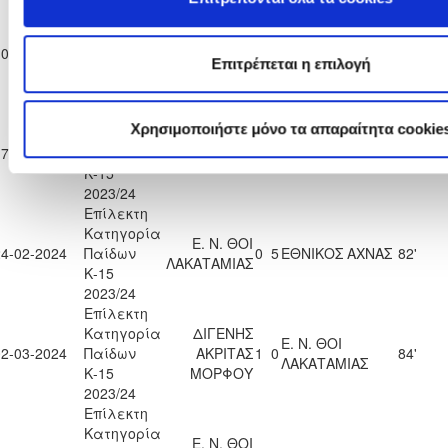
Επίλεκτη
Κατηγορία
Ε. Ν. ΘΟΙ
ΑΚΡΙΤΑΣ
10-02-2024
Παίδων
1
4
84'
ΛΑΚΑΤΑΜΙΑΣ
ΧΛΩΡΑΚΑΣ
Επιτρέπεται η επιλογή
Κ-15
2023/24
Επίλεκτη
Χρησιμοποιήστε μόνο τα απαραίτητα cookie
Κατηγορία
Ε. Ν. ΘΟΙ
ΠΑΕΕΚ
17-02-2024
Παίδων
0
0
83'
ΛΑΚΑΤΑΜΙΑΣ
ΚΕΡΥΝΕΙΑΣ
Κ-15
2023/24
Επίλεκτη
Κατηγορία
Ε. Ν. ΘΟΙ
24-02-2024
Παίδων
0
5
ΕΘΝΙΚΟΣ ΑΧΝΑΣ
82'
ΛΑΚΑΤΑΜΙΑΣ
Κ-15
2023/24
Επίλεκτη
Κατηγορία
ΔΙΓΕΝΗΣ
Ε. Ν. ΘΟΙ
02-03-2024
Παίδων
ΑΚΡΙΤΑΣ
1
0
84'
ΛΑΚΑΤΑΜΙΑΣ
Κ-15
ΜΟΡΦΟΥ
2023/24
Επίλεκτη
Κατηγορία
Ε. Ν. ΘΟΙ