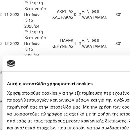
Επίλεκτη
Κατηγορία
ΑΚΡΙΤΑΣ
Ε. Ν. ΘΟΙ
25-11-2023
Παίδων
0
2
80'
ΧΛΩΡΑΚΑΣ
ΛΑΚΑΤΑΜΙΑΣ
Κ-15
2023/24
Επίλεκτη
Κατηγορία
ΠΑΕΕΚ
Ε. Ν. ΘΟΙ
02-12-2023
Παίδων
1
2
80'
ΚΕΡΥΝΕΙΑΣ
ΛΑΚΑΤΑΜΙΑΣ
Κ-15
2023/24
Επίλεκτη
Κατηγορία
ΕΘΝΙΚΟΣ
Ε. Ν. ΘΟΙ
09-12-2023
Παίδων
7
0
80'
ΑΧΝΑΣ
ΛΑΚΑΤΑΜΙΑΣ
Κ-15
2023/24
Αυτή η ιστοσελίδα χρησιμοποιεί cookies
Επίλεκτη
Χρησιμοποιούμε cookies για την εξατομίκευση περιεχομένου
Κατηγορία
ΔΙΓΕΝΗΣ
Ε. Ν. ΘΟΙ
παροχή λειτουργιών κοινωνικών μέσων και για την ανάλυσ
16-12-2023
Παίδων
1
3
ΑΚΡΙΤΑΣ
82'
ΛΑΚΑΤΑΜΙΑΣ
Κ-15
ΜΟΡΦΟΥ
περιήγησή σας στην ιστοσελίδα μας. Με την χρήση των cook
2023/24
να μοιραστούμε πληροφορίες σχετικά με τη χρήση της ιστο
Επίλεκτη
από εσάς με τους παρόχους μέσων κοινωνικής δικτύωσης,
Κατηγορία
ΕΘΝΙΚΟΣ
Ε. Ν. ΘΟΙ
και αναλυτικά στοιχείων που μπορούν να τον συνδυαστούν