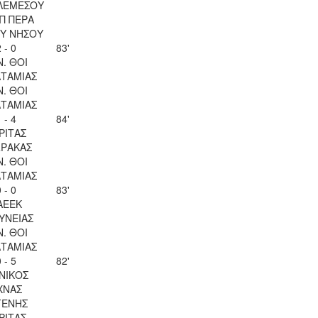
ΛΕΜΕΣΟΥ
Π ΠΕΡΑ
Υ ΝΗΣΟΥ
 - 0
83'
Ν. ΘΟΙ
ΤΑΜΙΑΣ
Ν. ΘΟΙ
ΤΑΜΙΑΣ
 - 4
84'
ΡΙΤΑΣ
ΡΑΚΑΣ
Ν. ΘΟΙ
ΤΑΜΙΑΣ
 - 0
83'
ΑΕΕΚ
ΥΝΕΙΑΣ
Ν. ΘΟΙ
ΤΑΜΙΑΣ
 - 5
82'
ΝΙΚΟΣ
ΧΝΑΣ
ΓΕΝΗΣ
ΡΙΤΑΣ