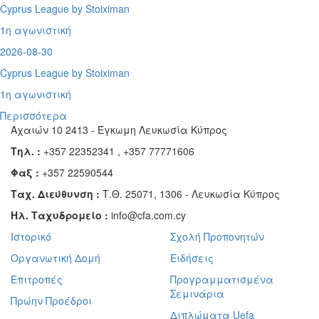
Cyprus League by Stoiximan
1η αγωνιστική
2026-08-30
Cyprus League by Stoiximan
1η αγωνιστική
Περισσότερα
Αχαιών 10 2413 - Έγκωμη Λευκωσία Κύπρος
Τηλ. :
+357 22352341 , +357 77771606
Φαξ :
+357 22590544
Ταχ. Διεύθυνση :
Τ.Θ. 25071, 1306 - Λευκωσία Κύπρος
Ηλ. Ταχυδρομείο :
info@cfa.com.cy
Ιστορικό
Σχολή Προπονητών
Οργανωτική Δομή
Ειδήσεις
Επιτροπές
Προγραμματισμένα
Σεμινάρια
Πρώην Προέδροι
Διπλώματα Uefa