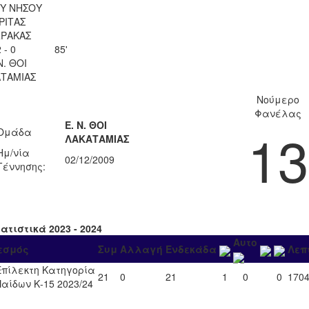
Υ ΝΗΣΟΥ
ΡΙΤΑΣ
ΡΑΚΑΣ
 - 0
85'
Ν. ΘΟΙ
ΤΑΜΙΑΣ
Νούμερο
Φανέλας
Ε. Ν. ΘΟΙ
13
Ομάδα
ΛΑΚΑΤΑΜΙΑΣ
Ημ/νία
02/12/2009
Γέννησης:
ατιστικά 2023 - 2024
Αυτο
εσμός
Συμ
Αλλαγή
Ενδεκάδα
Λεπ
Επίλεκτη Κατηγορία
21
0
21
1
0
0
170
Παίδων Κ-15 2023/24