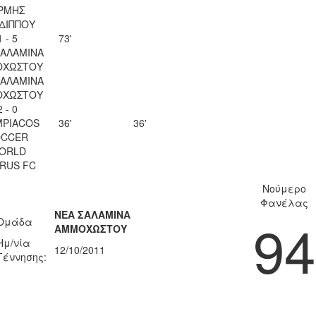
ΡΜΗΣ
ΔΙΠΠΟΥ
1 - 5
73'
ΣΑΛΑΜΙΝΑ
ΟΧΩΣΤΟΥ
ΣΑΛΑΜΙΝΑ
ΟΧΩΣΤΟΥ
2 - 0
MPIACOS
36'
36'
OCCER
ORLD
RUS FC
Νούμερο
Φανέλας
ΝΕΑ ΣΑΛΑΜΙΝΑ
94
Ομάδα
ΑΜΜΟΧΩΣΤΟΥ
Ημ/νία
12/10/2011
Γέννησης: