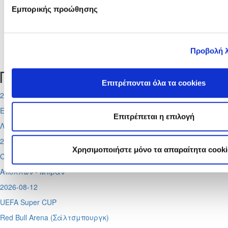
Παίδων Κ-14
ΑΜΜΟΧΩΣΤΟΥ
CYPRUS FC
Εμπορικής προώθησης
2023/24
Προβολή 
Tweets by CyprusFA
Προσεχή γεγονότα
Επιτρέπονται όλα τα cookies
2026-08-06
Europa League
Επιτρέπεται η επιλογή
Λίνκολν - Ομόνοια
,
Σάλτσμπουργκ – Πάφος
2026-08-11
Χρησιμοποιήστε μόνο τα απαραίτητα cooki
Conference League
Απόλλων - Μπραν
2026-08-12
UEFA Super CUP
Red Bull Arena (
Σάλτσμπουργκ)