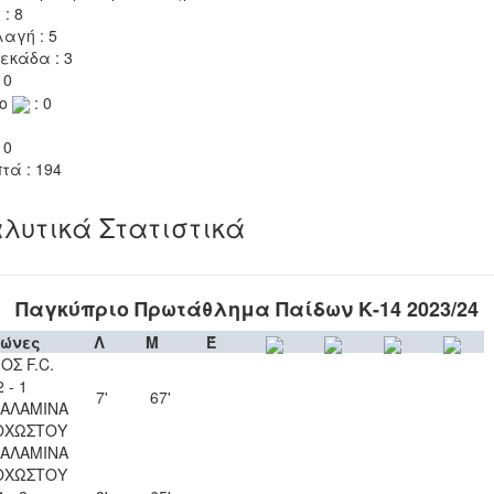
 : 8
αγή : 5
εκάδα : 3
 0
το
: 0
 0
τά : 194
λυτικά Στατιστικά
Παγκύπριο Πρωτάθλημα Παίδων Κ-14 2023/24
ώνες
Λ
Μ
Έ
ΟΣ F.C.
2 - 1
7'
67'
ΣΑΛΑΜΙΝΑ
ΟΧΩΣΤΟΥ
ΣΑΛΑΜΙΝΑ
ΟΧΩΣΤΟΥ