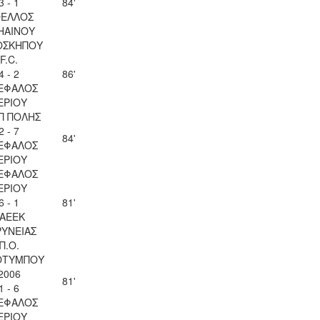
3 - 1
84'
ΕΛΛΟΣ
ΗΑΙΝΟΥ
ΟΣΚΗΠΟΥ
F.C.
4 - 2
86'
ΕΦΑΛΟΣ
ΕΡΙΟΥ
Π ΠΟΛΗΣ
2 - 7
84'
ΕΦΑΛΟΣ
ΕΡΙΟΥ
ΕΦΑΛΟΣ
ΕΡΙΟΥ
6 - 1
81'
ΑΕΕΚ
ΥΝΕΙΑΣ
Π.Ο.
ΟΤΥΜΠΟΥ
2006
81'
1 - 6
ΕΦΑΛΟΣ
ΕΡΙΟΥ