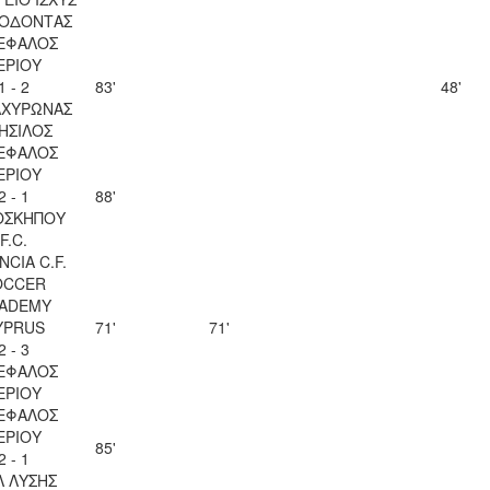
ΟΔΟΝΤΑΣ
ΕΦΑΛΟΣ
ΕΡΙΟΥ
1 - 2
83'
48'
 ΑΧΥΡΩΝΑΣ
ΗΣΙΛΟΣ
ΕΦΑΛΟΣ
ΕΡΙΟΥ
2 - 1
88'
ΟΣΚΗΠΟΥ
F.C.
NCIA C.F.
OCCER
ADEMY
YPRUS
71'
71'
2 - 3
ΕΦΑΛΟΣ
ΕΡΙΟΥ
ΕΦΑΛΟΣ
ΕΡΙΟΥ
85'
2 - 1
Λ ΛΥΣΗΣ