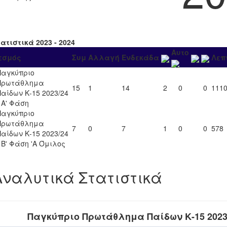
ατιστικά 2023 - 2024
Αυτο
εσμός
Συμ
Αλλαγή
Ενδεκάδα
Λεπ
Παγκύπριο
Πρωτάθλημα
15
1
14
2
0
0
111
Παίδων Κ-15 2023/24
- Α' Φάση
Παγκύπριο
Πρωτάθλημα
7
0
7
1
0
0
578
Παίδων Κ-15 2023/24
- Β' Φάση 'Α Όμιλος
Αναλυτικά Στατιστικά
Παγκύπριο Πρωτάθλημα Παίδων Κ-15 2023