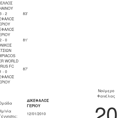
ΕΛΛΟΣ
ΗΑΙΝΟΥ
3 - 2
83'
ΕΦΑΛΟΣ
ΕΡΙΟΥ
ΕΦΑΛΟΣ
ΕΡΙΟΥ
2 - 0
81'
ΝΙΚΟΣ
ΤΣΙΩΝ
MPIACOS
ER WORLD
RUS FC
87'
1 - 0
ΕΦΑΛΟΣ
ΕΡΙΟΥ
Νούμερο
Φανέλας
ΔΙΚΕΦΑΛΟΣ
20
Ομάδα
ΓΕΡΙΟΥ
Ημ/νία
12/01/2010
Γέννησης: