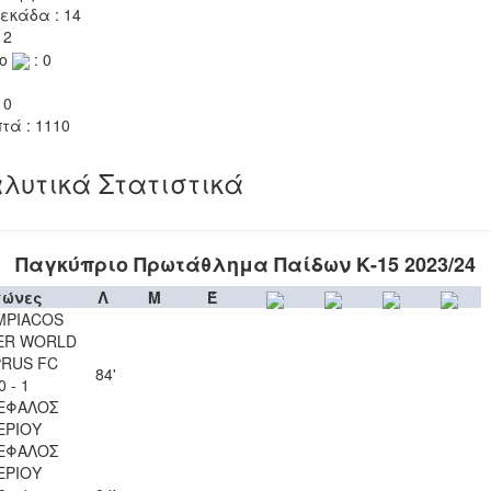
εκάδα : 14
 2
το
: 0
 0
τά : 1110
λυτικά Στατιστικά
Παγκύπριο Πρωτάθλημα Παίδων Κ-15 2023/24
γώνες
Λ
Μ
Έ
MPIACOS
ER WORLD
RUS FC
84'
0 - 1
ΕΦΑΛΟΣ
ΕΡΙΟΥ
ΕΦΑΛΟΣ
ΕΡΙΟΥ