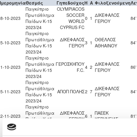
Ημερομηνία
Θεσμός
Γηπεδούχος
H
A
Φιλοξενούμενη
Λε
Παγκύπριο
OLYMPIACOS
Πρωτάθλημα
SOCCER
ΔΙΚΕΦΑΛΟΣ
08-10-2023
0
1
84'
Παίδων Κ-15
WORLD
ΓΕΡΙΟΥ
2023/24
CYPRUS FC
Παγκύπριο
Πρωτάθλημα
ΔΙΚΕΦΑΛΟΣ
ΟΘΕΛΛΟΣ
15-10-2023
3
1
84'
Παίδων Κ-15
ΓΕΡΙΟΥ
ΑΘΗΑΙΝΟΥ
2023/24
Παγκύπριο
Πρωτάθλημα
ΓΕΡΟΣΚΗΠΟΥ
ΔΙΚΕΦΑΛΟΣ
21-10-2023
4
2
86'
Παίδων Κ-15
F.C.
ΓΕΡΙΟΥ
2023/24
Παγκύπριο
Πρωτάθλημα
ΔΙΚΕΦΑΛΟΣ
05-11-2023
ΑΠΟΠ ΠΟΛΗΣ
2
7
84'
Παίδων Κ-15
ΓΕΡΙΟΥ
2023/24
Παγκύπριο
Πρωτάθλημα
ΔΙΚΕΦΑΛΟΣ
ΠΑΕΕΚ
12-11-2023
6
1
81'
Παίδων Κ-15
ΓΕΡΙΟΥ
ΚΕΡΥΝΕΙΑΣ
2023/24
Παγκύπριο
Π.Ο.