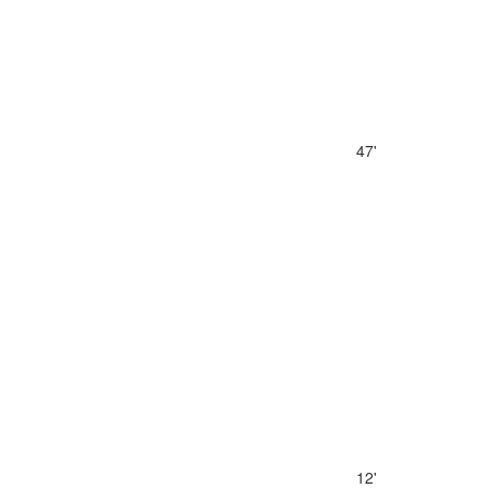
47'
12'