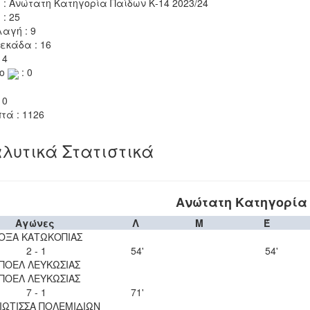
 : Ανώτατη Κατηγορία Παίδων Κ-14 2023/24
 : 25
αγή : 9
εκάδα : 16
 4
το
: 0
 0
τά : 1126
λυτικά Στατιστικά
Ανώτατη Κατηγορία 
Αγώνες
Λ
Μ
Έ
ΟΞΑ ΚΑΤΩΚΟΠΙΑΣ
2 - 1
54'
54'
ΠΟΕΛ ΛΕΥΚΩΣΙΑΣ
ΠΟΕΛ ΛΕΥΚΩΣΙΑΣ
7 - 1
71'
ΙΩΤΙΣΣΑ ΠΟΛΕΜΙΔΙΩΝ