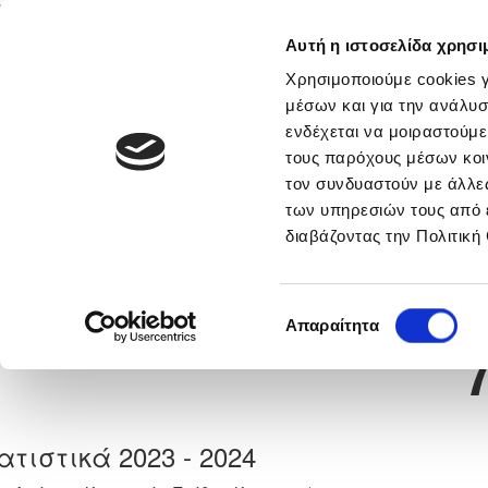
Αυτή η ιστοσελίδα χρησι
Αρχική
Νέα & Πληροφορίες
Εθνικές Ομάδες
Χρησιμοποιούμε cookies γ
μέσων και για την ανάλυσ
ενδέχεται να μοιραστούμε
τους παρόχους μέσων κοι
Previous
ΧΡΙΣΤΟΣ ΣΤΑΥΡΟΥ
τον συνδυαστούν με άλλες
των υπηρεσιών τους από 
διαβάζοντας την Πολιτική
α
ΑΠΟΕΛ ΛΕΥΚΩΣΙΑΣ
 Γέννησης: 26/03/2010
Νούμερο 
Επιλογή
Απαραίτητα
συγκατάθεσης
ατιστικά 2023 - 2024