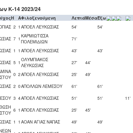
ν Κ-14 2023/24
ούχος
H
A
Φιλοξενούμενη
Λεπτά
Μέσα
Έξω
ΟΠΙΑΣ
2
1
ΑΠΟΕΛ ΛΕΥΚΩΣΙΑΣ
54'
54'
ΚΑΡΜΙΩΤΙΣΣΑ
ΩΣΙΑΣ
7
1
71'
ΠΟΛΕΜΙΔΙΩΝ
ΩΣΙΑΣ
1
1
ΑΠΟΕΛ ΛΕΥΚΩΣΙΑΣ
43'
43'
ΟΛΥΜΠΙΑΚΟΣ
ΩΣΙΑΣ
5
1
27'
44'
ΛΕΥΚΩΣΙΑΣ
ΑΜΙΝΑ
0
2
ΑΠΟΕΛ ΛΕΥΚΩΣΙΑΣ
25'
49'
ΣΤΟΥ
ΩΣΙΑΣ
2
0
ΑΠΟΛΛΩΝ ΛΕΜΕΣΟΥ
61'
61'
ΜΕΣΟΥ
3
4
ΑΠΟΕΛ ΛΕΥΚΩΣΙΑΣ
51'
51'
11'
ΘΩΣΗ
6
1
ΑΠΟΕΛ ΛΕΥΚΩΣΙΑΣ
25'
45'
ΣΤΟΥ
ΩΣΙΑΣ
1
1
ΑΟΑΝ ΑΓΙΑΣ ΝΑΠΑΣ
49'
49'
 ΝΕΩΝ