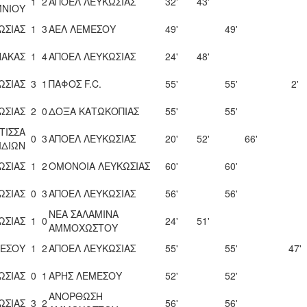
1
2
ΑΠΟΕΛ ΛΕΥΚΩΣΙΑΣ
32'
43'
ΜΝΙΟΥ
ΩΣΙΑΣ
1
3
ΑΕΛ ΛΕΜΕΣΟΥ
49'
49'
ΝΑΚΑΣ
1
4
ΑΠΟΕΛ ΛΕΥΚΩΣΙΑΣ
24'
48'
ΩΣΙΑΣ
3
1
ΠΑΦΟΣ F.C.
55'
55'
2'
ΩΣΙΑΣ
2
0
ΔΟΞΑ ΚΑΤΩΚΟΠΙΑΣ
55'
55'
ΤΙΣΣΑ
0
3
ΑΠΟΕΛ ΛΕΥΚΩΣΙΑΣ
20'
52'
66'
ΙΔΙΩΝ
ΩΣΙΑΣ
1
2
ΟΜΟΝΟΙΑ ΛΕΥΚΩΣΙΑΣ
60'
60'
ΩΣΙΑΣ
0
3
ΑΠΟΕΛ ΛΕΥΚΩΣΙΑΣ
56'
56'
ΝΕΑ ΣΑΛΑΜΙΝΑ
ΩΣΙΑΣ
1
0
24'
51'
ΑΜΜΟΧΩΣΤΟΥ
ΕΣΟΥ
1
2
ΑΠΟΕΛ ΛΕΥΚΩΣΙΑΣ
55'
55'
47'
ΩΣΙΑΣ
0
1
ΑΡΗΣ ΛΕΜΕΣΟΥ
52'
52'
ΑΝΟΡΘΩΣΗ
ΩΣΙΑΣ
3
2
56'
56'