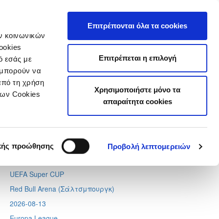
τιστικά
Επιτρέπονται όλα τα cookies
ών κοινωνικών
ookies
Επιτρέπεται η επιλογή
ό εσάς με
 μπορούν να
Next
Tweets by CyprusFA
από τη χρήση
Χρησιμοποιήστε μόνο τα
Προσεχή γεγονότα
των Cookies
απαραίτητα cookies
2026-08-11
Conference League
Απόλλων - Μπραν
κής προώθησης
Προβολή λεπτομερειών
2026-08-12
UEFA Super CUP
Red Bull Arena (
Σάλτσμπουργκ)
2026-08-13
Europa League