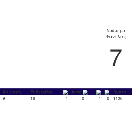
Νούμερο
Φανέλας
7
Αλλαγή
Ενδεκάδα
Αυτο
Λεπτά
9
16
4
0
1
0
1126