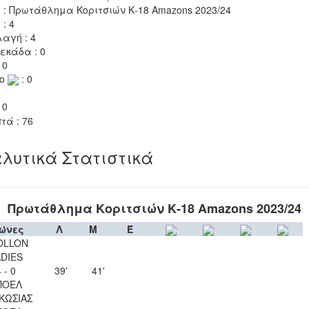
 : Πρωτάθλημα Κοριτσιών Κ-18 Amazons 2023/24
 : 4
αγή : 4
εκάδα : 0
 0
το
: 0
 0
τά : 76
λυτικά Στατιστικά
Πρωτάθλημα Κοριτσιών Κ-18 Amazons 2023/24
ώνες
Λ
Μ
Έ
OLLON
ADIES
 - 0
39'
41'
ΠΟΕΛ
ΚΩΣΙΑΣ