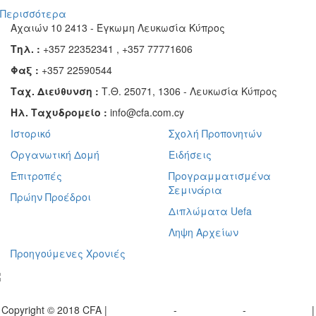
Περισσότερα
Αχαιών 10 2413 - Έγκωμη Λευκωσία Κύπρος
Τηλ. :
+357 22352341 , +357 77771606
Φαξ :
+357 22590544
Ταχ. Διεύθυνση :
Τ.Θ. 25071, 1306 - Λευκωσία Κύπρος
Ηλ. Ταχυδρομείο :
info@cfa.com.cy
Ιστορικό
Σχολή Προπονητών
Οργανωτική Δομή
Ειδήσεις
Επιτροπές
Προγραμματισμένα
Σεμινάρια
Πρώην Προέδροι
Διπλώματα Uefa
Ληψη Αρχείων
Προηγούμενες Χρονιές
γραφείτε στο ενημερωτικό μας δελτίο
Copyright © 2018 CFA |
Privacy policy
-
Terms of Use
-
Cookie Policy
|