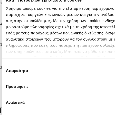
Κοριτσιών
APOLLON
ΑΠΟΕΛ
Αυτή η ιστοσελίδα χρησιμοποιεί cookies
07-10-2023
4
0
39'
Κ-18 Amazons
LADIES
ΛΕΥΚΩΣΙΑΣ
Χρησιμοποιούμε cookies για την εξατομίκευση περιεχομένου
2023/24
παροχή λειτουργιών κοινωνικών μέσων και για την ανάλυσ
Πρωτάθλημα
Κοριτσιών
ΑΠΟΕΛ
ΟΜΟΝΟΙΑ
σας στην ιστοσελίδα μας. Με την χρήση των cookies ενδέχε
04-11-2023
2
6
9'
Κ-18 Amazons
ΛΕΥΚΩΣΙΑΣ
ΛΕΥΚΩΣΙΑΣ
μοιραστούμε πληροφορίες σχετικά με τη χρήση της ιστοσελ
2023/24
εσάς με τους παρόχους μέσων κοινωνικής δικτύωσης, διαφ
Πρωτάθλημα
αναλυτικά στοιχείων που μπορούν να τον συνδυαστούν με 
Κοριτσιών
ΟΜΟΝΟΙΑ
ΑΠΟΕΛ
03-02-2024
6
0
16'
πληροφορίες που εσείς τους παρέχετε ή που έχουν συλλέξε
Κ-18 Amazons
ΛΕΥΚΩΣΙΑΣ
ΛΕΥΚΩΣΙΑΣ
2023/24
των υπηρεσιών τους από εσάς. Μπορείτε να μάθετε περισσ
ΟΛΥΜΠΙΑΚΟΣ
την χρήση των Cookies διαβάζοντας την Πολιτική Cookies 
Πρωτάθλημα
Λ/ΣΙΑΣ -
εδώ
Κοριτσιών
ΑΠΟΕΛ
Επιλογή
22-03-2024
ASPRAKIS
4
0
12'
Κ-18 Amazons
ΛΕΥΚΩΣΙΑΣ
Απαραίτητα
συγκατάθεσης
KIDS F.A.
2023/24
LADIES
Προτιμήσεις
Tweets by CyprusFA
Αναλυτικά
Προσεχή γεγονότα