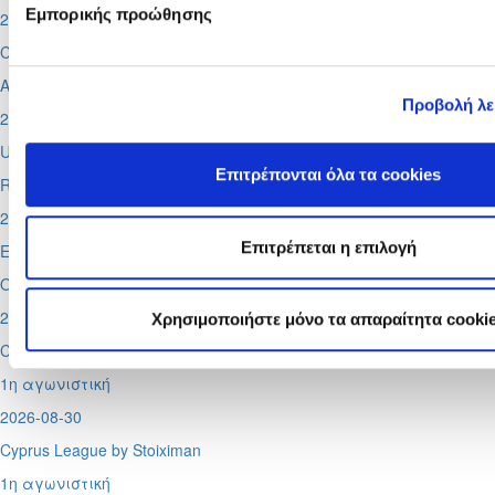
Εμπορικής προώθησης
2026-08-11
Conference League
Απόλλων - Μπραν
Προβολή λ
2026-08-12
UEFA Super CUP
Επιτρέπονται όλα τα cookies
Red Bull Arena (
Σάλτσμπουργκ)
2026-08-13
Επιτρέπεται η επιλογή
Europa League
Ομόνοια - Λίνκολν, Πάφος -
Σάλτσμπουργκ
2026-08-29
Χρησιμοποιήστε μόνο τα απαραίτητα cooki
Cyprus League by Stoiximan
1η αγωνιστική
2026-08-30
Cyprus League by Stoiximan
1η αγωνιστική