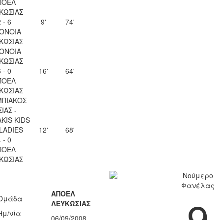
ΠΟΕΛ
ΚΩΣΙΑΣ
 - 6
9'
74'
ΟΝΟΙΑ
ΚΩΣΙΑΣ
ΟΝΟΙΑ
ΚΩΣΙΑΣ
 - 0
16'
64'
ΠΟΕΛ
ΚΩΣΙΑΣ
ΠΙΑΚΟΣ
ΣΙΑΣ -
KIS KIDS
 LADIES
12'
68'
 - 0
ΠΟΕΛ
ΚΩΣΙΑΣ
Νούμερο
Φανέλας
ΑΠΟΕΛ
9
Ομάδα
ΛΕΥΚΩΣΙΑΣ
Ημ/νία
06/09/2008