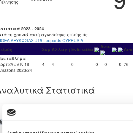
Γέννησης:
ατιστικά 2023 - 2024
ατά τη χρονιά αυτή αγωνίστηκε επίσης σε
ΠΟΕΛ ΛΕΥΚΩΣΙΑΣ U15 Leopards CYPRUS A
Αυτο
εσμός
Συμ
Αλλαγή
Ενδεκάδα
Λεπ
Πρωτάθλημα
Κοριτσιών Κ-18
4
4
0
0
0
0
76
Amazons 2023/24
Αναλυτικά Στατιστικά
Πρωτάθλημα Κοριτσιών Κ-18 Amazons 2023
Ημερομηνία
Θεσμός
Γηπεδούχος
H
A
Φιλοξενούμενη
Λεπ
Πρωτάθλημα