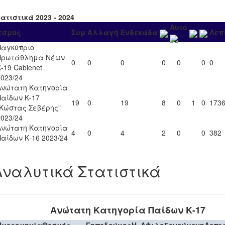
ατιστικά 2023 - 2024
Αυτο
εσμός
Συμ
Αλλαγή
Ενδεκάδα
Λεπ
Παγκύπριο
Πρωτάθλημα Νέων
0
0
0
0
0
0
0
-19 Cablenet
2023/24
Ανώτατη Κατηγορία
Παίδων Κ-17
19
0
19
8
0
1
0
173
"Κώστας Σεβέρης"
2023/24
Ανώτατη Κατηγορία
4
0
4
2
0
0
382
Παίδων Κ-16 2023/24
Αναλυτικά Στατιστικά
Ανώτατη Κατηγορία Παίδων Κ-17