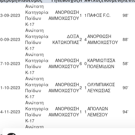
Ημερομηνία
Θεσμός
Γηπεδούχος
H
A
Φιλοξενούμενη
Λεπτ
Ανώτατη
Κατηγορία
ΑΝΟΡΘΩΣΗ
23-09-2023
1
1
ΠΑΦΟΣ F.C.
98'
Παίδων
ΑΜΜΟΧΩΣΤΟΥ
Κ-17
Ανώτατη
Κατηγορία
ΔΟΞΑ
ΑΝΟΡΘΩΣΗ
30-09-2023
2
4
88'
Παίδων
ΚΑΤΩΚΟΠΙΑΣ
ΑΜΜΟΧΩΣΤΟΥ
Κ-17
Ανώτατη
Κατηγορία
ΑΝΟΡΘΩΣΗ
ΚΑΡΜΙΩΤΙΣΣΑ
07-10-2023
6
0
58'
Παίδων
ΑΜΜΟΧΩΣΤΟΥ
ΠΟΛΕΜΙΔΙΩΝ
Κ-17
Ανώτατη
Κατηγορία
ΑΝΟΡΘΩΣΗ
ΟΛΥΜΠΙΑΚΟΣ
21-10-2023
2
1
90'
Παίδων
ΑΜΜΟΧΩΣΤΟΥ
ΛΕΥΚΩΣΙΑΣ
Κ-17
Ανώτατη
Κατηγορία
ΑΝΟΡΘΩΣΗ
ΑΠΟΛΛΩΝ
04-11-2023
1
1
94'
Παίδων
ΑΜΜΟΧΩΣΤΟΥ
ΛΕΜΕΣΟΥ
Κ-17
Ανώτατη
Κατηγορία
ΑΝΟΡΘΩΣΗ