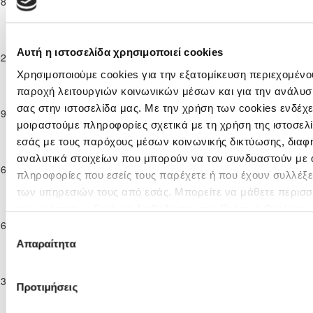
18-11-2023
1
0
ΑΡΗΣ ΛΕΜΕΣΟΥ
100'
Παίδων
ΑΜΜΟΧΩΣΤΟΥ
Κ-17
Ανώτατη
ΝΕΑ
Κατηγορία
ΑΝΟΡΘΩΣΗ
Αυτή η ιστοσελίδα χρησιμοποιεί cookies
02-12-2023
ΣΑΛΑΜΙΝΑ
3
2
94'
Παίδων
ΑΜΜΟΧΩΣΤΟΥ
ΑΜΜΟΧΩΣΤΟΥ
Χρησιμοποιούμε cookies για την εξατομίκευση περιεχομένου
Κ-17
παροχή λειτουργιών κοινωνικών μέσων και για την ανάλυσ
Ανώτατη
Κατηγορία
ΕΝΩΣΗ ΝΕΩΝ
ΑΝΟΡΘΩΣΗ
σας στην ιστοσελίδα μας. Με την χρήση των cookies ενδέχε
09-12-2023
2
1
94'
Παίδων
ΠΑΡΑΛΙΜΝΙΟΥ
ΑΜΜΟΧΩΣΤΟΥ
μοιραστούμε πληροφορίες σχετικά με τη χρήση της ιστοσελ
Κ-17
εσάς με τους παρόχους μέσων κοινωνικής δικτύωσης, διαφ
Ανώτατη
αναλυτικά στοιχείων που μπορούν να τον συνδυαστούν με 
Κατηγορία
ΑΝΟΡΘΩΣΗ
16-12-2023
3
0
ΑΕΛ ΛΕΜΕΣΟΥ
81'
πληροφορίες που εσείς τους παρέχετε ή που έχουν συλλέξε
Παίδων
ΑΜΜΟΧΩΣΤΟΥ
Κ-17
των υπηρεσιών τους από εσάς. Μπορείτε να μάθετε περισσ
Ανώτατη
την χρήση των Cookies διαβάζοντας την Πολιτική Cookies 
Κατηγορία
ΑΕΚ
ΑΝΟΡΘΩΣΗ
06-01-2024
8
1
93'
εδώ
Επιλογή
Παίδων
ΛΑΡΝΑΚΑΣ
ΑΜΜΟΧΩΣΤΟΥ
Απαραίτητα
Κ-17
συγκατάθεσης
Ανώτατη
Κατηγορία
ΑΝΟΡΘΩΣΗ
13-01-2024
ΠΑΦΟΣ F.C.
2
2
95'
Προτιμήσεις
Παίδων
ΑΜΜΟΧΩΣΤΟΥ
Κ-17