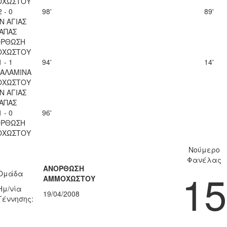
ΟΧΩΣΤΟΥ
2 - 0
98'
89'
Ν ΑΓΙΑΣ
ΑΠΑΣ
ΟΡΘΩΣΗ
ΟΧΩΣΤΟΥ
1 - 1
94'
14'
ΣΑΛΑΜΙΝΑ
ΟΧΩΣΤΟΥ
Ν ΑΓΙΑΣ
ΑΠΑΣ
1 - 0
96'
ΟΡΘΩΣΗ
ΟΧΩΣΤΟΥ
Νούμερο
Φανέλας
ΑΝΟΡΘΩΣΗ
15
Ομάδα
ΑΜΜΟΧΩΣΤΟΥ
Ημ/νία
19/04/2008
Γέννησης: