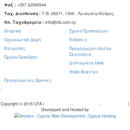
Φαξ :
+357 22590544
Ταχ. Διεύθυνση :
Τ.Θ. 25071, 1306 - Λευκωσία Κύπρος
Ηλ. Ταχυδρομείο :
info@cfa.com.cy
Ιστορικό
Σχολή Προπονητών
Οργανωτική Δομή
Ειδήσεις
Επιτροπές
Προγραμματισμένα
Σεμινάρια
Πρώην Προέδροι
Διπλώματα Uefa
Ληψη Αρχείων
Προηγούμενες Χρονιές
γραφείτε στο ενημερωτικό μας δελτίο
Copyright © 2018 CFA |
Privacy policy
-
Terms of Use
-
Cookie Policy
|
Developed and Hosted by
Change your consent