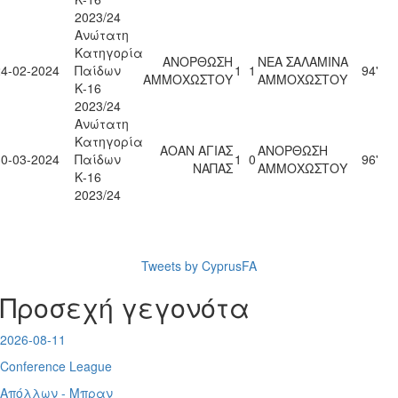
2023/24
Ανώτατη
Κατηγορία
ΑΝΟΡΘΩΣΗ
ΝΕΑ ΣΑΛΑΜΙΝΑ
24-02-2024
Παίδων
1
1
94'
ΑΜΜΟΧΩΣΤΟΥ
ΑΜΜΟΧΩΣΤΟΥ
Κ-16
2023/24
Ανώτατη
Κατηγορία
ΑΟΑΝ ΑΓΙΑΣ
ΑΝΟΡΘΩΣΗ
30-03-2024
Παίδων
1
0
96'
ΝΑΠΑΣ
ΑΜΜΟΧΩΣΤΟΥ
Κ-16
2023/24
Tweets by CyprusFA
Προσεχή γεγονότα
2026-08-11
Conference League
Απόλλων - Μπραν