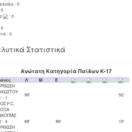
εκάδα : 0
 0
το
: 0
 0
τά : 0
λυτικά Στατιστικά
Ανώτατη Κατηγορία Παίδων Κ-17
ώνες
Λ
Μ
Έ
ΟΡΘΩΣΗ
ΟΧΩΣΤΟΥ
98'
52'
1 - 1
ΟΣ F.C.
ΔΟΞΑ
ΩΚΟΠΙΑΣ
2 - 4
88'
88'
10'
ΟΡΘΩΣΗ