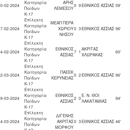
Κατηγορία
ΑΡΗΣ
10-02-2024
0
9
ΕΘΝΙΚΟΣ ΑΣΣΙΑΣ
59'
Παίδων
ΛΕΜΕΣΟΥ
Κ-17
Επίλεκτη
ΜΕΑΠ ΠΕΡΑ
Κατηγορία
17-02-2024
ΧΩΡΙΟΥ
0
3
ΕΘΝΙΚΟΣ ΑΣΣΙΑΣ
96'
Παίδων
ΝΗΣΟΥ
Κ-17
Επίλεκτη
Κατηγορία
ΕΘΝΙΚΟΣ
ΑΚΡΙΤΑΣ
24-02-2024
7
1
60'
Παίδων
ΑΣΣΙΑΣ
ΧΛΩΡΑΚΑΣ
Κ-17
Επίλεκτη
Κατηγορία
ΠΑΕΕΚ
02-03-2024
0
2
ΕΘΝΙΚΟΣ ΑΣΣΙΑΣ
96'
Παίδων
ΚΕΡΥΝΕΙΑΣ
Κ-17
Επίλεκτη
Κατηγορία
ΕΘΝΙΚΟΣ
Ε. Ν. ΘΟΙ
09-03-2024
2
0
94'
Παίδων
ΑΣΣΙΑΣ
ΛΑΚΑΤΑΜΙΑΣ
Κ-17
Επίλεκτη
ΔΙΓΕΝΗΣ
Κατηγορία
24-03-2024
ΑΚΡΙΤΑΣ
0
3
ΕΘΝΙΚΟΣ ΑΣΣΙΑΣ
46'
Παίδων
ΜΟΡΦΟΥ