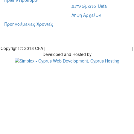
Πρώην Προέδροι
Διπλώματα Uefa
Ληψη Αρχείων
Προηγούμενες Χρονιές
γραφείτε στο ενημερωτικό μας δελτίο
Copyright © 2018 CFA |
Privacy policy
-
Terms of Use
-
Cookie Policy
|
Developed and Hosted by
Change your consent