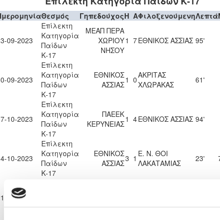
Επίλεκτη Κατηγορία Παίδων Κ-17
Ημερομηνία
Θεσμός
Γηπεδούχος
H
A
Φιλοξενούμενη
Λεπτά
Επίλεκτη
ΜΕΑΠ ΠΕΡΑ
Κατηγορία
23-09-2023
ΧΩΡΙΟΥ
1
7
ΕΘΝΙΚΟΣ ΑΣΣΙΑΣ
95'
Παίδων
ΝΗΣΟΥ
Κ-17
Επίλεκτη
Κατηγορία
ΕΘΝΙΚΟΣ
ΑΚΡΙΤΑΣ
30-09-2023
1
0
61'
Παίδων
ΑΣΣΙΑΣ
ΧΛΩΡΑΚΑΣ
Κ-17
Επίλεκτη
Κατηγορία
ΠΑΕΕΚ
07-10-2023
1
4
ΕΘΝΙΚΟΣ ΑΣΣΙΑΣ
94'
Παίδων
ΚΕΡΥΝΕΙΑΣ
Κ-17
Επίλεκτη
Κατηγορία
ΕΘΝΙΚΟΣ
Ε. Ν. ΘΟΙ
14-10-2023
3
1
23'
Παίδων
ΑΣΣΙΑΣ
ΛΑΚΑΤΑΜΙΑΣ
Κ-17
Επίλεκτη
ΔΙΓΕΝΗΣ
Κατηγορία
21-10-2023
ΑΚΡΙΤΑΣ
2
4
ΕΘΝΙΚΟΣ ΑΣΣΙΑΣ
90'
Παίδων
ΜΟΡΦΟΥ
Κ-17