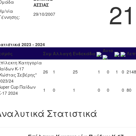
21
Ομάδα
ΑΣΣΙΑΣ
Ημ/νία
29/10/2007
Γέννησης:
ατιστικά 2023 - 2024
Αυτο
εσμός
Συμ
Αλλαγή
Ενδεκάδα
Λεπ
Επίλεκτη Κατηγορία
Παίδων Κ-17
26
1
25
1
0
1
0
214
"Κώστας Σεβέρης"
2023/24
Super Cup Παίδων
1
0
1
0
0
0
80
Κ-17 2024
Αναλυτικά Στατιστικά