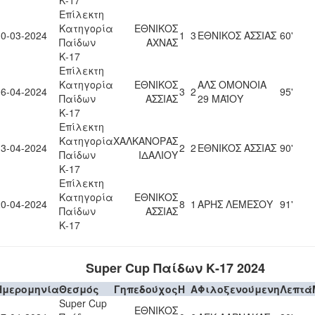
Κ-17
Επίλεκτη
Κατηγορία
ΕΘΝΙΚΟΣ
30-03-2024
1
3
ΕΘΝΙΚΟΣ ΑΣΣΙΑΣ
60'
Παίδων
ΑΧΝΑΣ
Κ-17
Επίλεκτη
Κατηγορία
ΕΘΝΙΚΟΣ
ΑΛΣ ΟΜΟΝΟΙΑ
06-04-2024
3
2
95'
Παίδων
ΑΣΣΙΑΣ
29 ΜΑΪΟΥ
Κ-17
Επίλεκτη
Κατηγορία
ΧΑΛΚΑΝΟΡΑΣ
13-04-2024
2
2
ΕΘΝΙΚΟΣ ΑΣΣΙΑΣ
90'
Παίδων
ΙΔΑΛΙΟΥ
Κ-17
Επίλεκτη
Κατηγορία
ΕΘΝΙΚΟΣ
20-04-2024
8
1
ΑΡΗΣ ΛΕΜΕΣΟΥ
91'
Παίδων
ΑΣΣΙΑΣ
Κ-17
Super Cup Παίδων Κ-17 2024
Ημερομηνία
Θεσμός
Γηπεδούχος
H
A
Φιλοξενούμενη
Λεπτά
Super Cup
ΕΘΝΙΚΟΣ