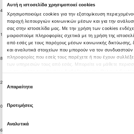
Επίλεκτη
Αυτή η ιστοσελίδα χρησιμοποιεί cookies
Κατηγορία
ΕΘΝΙΚΟΣ
04-11-2023
0
3
ΕΘΝΙΚΟΣ ΑΣΣΙΑΣ
90'
Παίδων
ΑΧΝΑΣ
Χρησιμοποιούμε cookies για την εξατομίκευση περιεχομένου
Κ-17
παροχή λειτουργιών κοινωνικών μέσων και για την ανάλυσ
Επίλεκτη
σας στην ιστοσελίδα μας. Με την χρήση των cookies ενδέχε
Κατηγορία
ΕΘΝΙΚΟΣ
ΑΛΣ ΟΜΟΝΟΙΑ
11-11-2023
5
0
57'
μοιραστούμε πληροφορίες σχετικά με τη χρήση της ιστοσελ
Παίδων
ΑΣΣΙΑΣ
29 ΜΑΪΟΥ
από εσάς με τους παρόχους μέσων κοινωνικής δικτύωσης,
Κ-17
Επίλεκτη
και αναλυτικά στοιχείων που μπορούν να τον συνδυαστούν
Κατηγορία
ΧΑΛΚΑΝΟΡΑΣ
πληροφορίες που εσείς τους παρέχετε ή που έχουν συλλέξε
18-11-2023
3
1
ΕΘΝΙΚΟΣ ΑΣΣΙΑΣ
99'
Παίδων
ΙΔΑΛΙΟΥ
των υπηρεσιών τους από εσάς. Μπορείτε να μάθετε περισσ
Κ-17
με την χρήση των Cookies διαβάζοντας την Πολιτική Cooki
Επίλεκτη
κλικ
εδώ
Κατηγορία
ΕΘΝΙΚΟΣ
ΜΕΑΠ ΠΕΡΑ
Επιλογή
02-12-2023
2
1
90'
Παίδων
ΑΣΣΙΑΣ
ΧΩΡΙΟΥ ΝΗΣΟΥ
Απαραίτητα
συγκατάθεσης
Κ-17
Επίλεκτη
Κατηγορία
ΑΚΡΙΤΑΣ
Προτιμήσεις
10-12-2023
1
3
ΕΘΝΙΚΟΣ ΑΣΣΙΑΣ
94'
Παίδων
ΧΛΩΡΑΚΑΣ
Κ-17
Επίλεκτη
Αναλυτικά
Κατηγορία
ΕΘΝΙΚΟΣ
ΠΑΕΕΚ
16-12-2023
5
0
94'
Παίδων
ΑΣΣΙΑΣ
ΚΕΡΥΝΕΙΑΣ