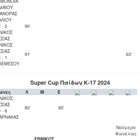
ΟΜΟΝΟΙΑ
 ΜΑΪΟΥ
ΑΝΟΡΑΣ
ΑΛΙΟΥ
 - 2
90'
ΝΙΚΟΣ
ΣΣΙΑΣ
ΝΙΚΟΣ
ΣΣΙΑΣ
91'
63'
 - 1
ΛΕΜΕΣΟΥ
Super Cup Παίδων Κ-17 2024
ώνες
Λ
Μ
Έ
ΝΙΚΟΣ
ΣΣΙΑΣ
80'
80'
 - 6
ΑΡΝΑΚΑΣ
Νούμερο
Φανέλας
ΕΘΝΙΚΟΣ