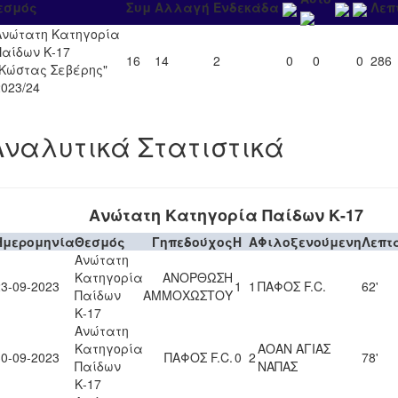
εσμός
Συμ
Αλλαγή
Ενδεκάδα
Λεπ
Ανώτατη Κατηγορία
Παίδων Κ-17
16
14
2
0
0
0
286
"Κώστας Σεβέρης"
2023/24
Αναλυτικά Στατιστικά
Ανώτατη Κατηγορία Παίδων Κ-17
Ημερομηνία
Θεσμός
Γηπεδούχος
H
A
Φιλοξενούμενη
Λεπτ
Ανώτατη
Κατηγορία
ΑΝΟΡΘΩΣΗ
23-09-2023
1
1
ΠΑΦΟΣ F.C.
62'
Παίδων
ΑΜΜΟΧΩΣΤΟΥ
Κ-17
Ανώτατη
Κατηγορία
ΑΟΑΝ ΑΓΙΑΣ
30-09-2023
ΠΑΦΟΣ F.C.
0
2
78'
Παίδων
ΝΑΠΑΣ
Κ-17