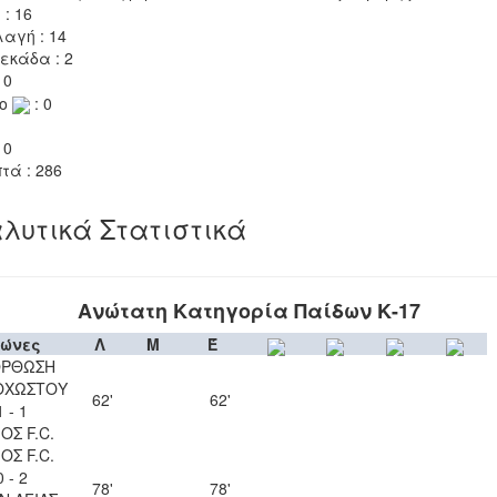
 : 16
αγή : 14
εκάδα : 2
 0
το
: 0
 0
τά : 286
λυτικά Στατιστικά
Ανώτατη Κατηγορία Παίδων Κ-17
ώνες
Λ
Μ
Έ
ΟΡΘΩΣΗ
ΟΧΩΣΤΟΥ
62'
62'
1 - 1
ΟΣ F.C.
ΟΣ F.C.
0 - 2
78'
78'