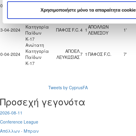
Κατηγορία
ΟΛΥΜΠΙΑΚΟΣ
30-03-2024
ΠΑΦΟΣ F.C.
1
2
9'
Παίδων
ΛΕΥΚΩΣΙΑΣ
Χρησιμοποιήστε μόνο τα απαραίτητα cookie
Κ-17
Ανώτατη
Κατηγορία
ΑΠΟΛΛΩΝ
13-04-2024
ΠΑΦΟΣ F.C.
4
1
1'
Παίδων
ΛΕΜΕΣΟΥ
Κ-17
Ανώτατη
Κατηγορία
ΑΠΟΕΛ
20-04-2024
7
1
ΠΑΦΟΣ F.C.
7'
Παίδων
ΛΕΥΚΩΣΙΑΣ
Κ-17
Tweets by CyprusFA
Προσεχή γεγονότα
2026-08-11
Conference League
Απόλλων - Μπραν