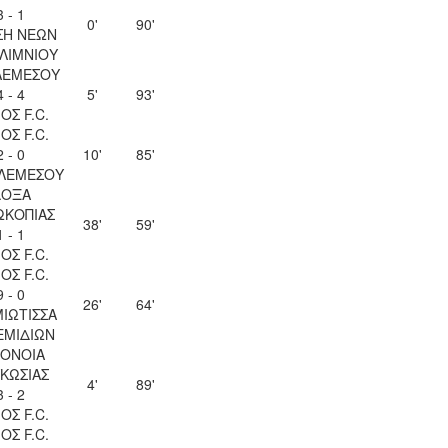
3 - 1
0'
90'
ΣΗ ΝΕΩΝ
ΛΙΜΝΙΟΥ
ΛΕΜΕΣΟΥ
4 - 4
5'
93'
ΟΣ F.C.
ΟΣ F.C.
2 - 0
10'
85'
 ΛΕΜΕΣΟΥ
ΔΟΞΑ
ΩΚΟΠΙΑΣ
38'
59'
1 - 1
ΟΣ F.C.
ΟΣ F.C.
9 - 0
26'
64'
ΙΩΤΙΣΣΑ
ΕΜΙΔΙΩΝ
ΟΝΟΙΑ
ΚΩΣΙΑΣ
4'
89'
3 - 2
ΟΣ F.C.
ΟΣ F.C.