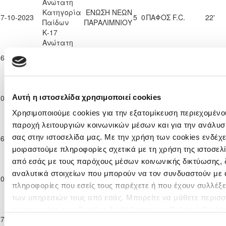
Ανώτατη
Κατηγορία
ΕΝΩΣΗ ΝΕΩΝ
07-10-2023
5
0
ΠΑΦΟΣ F.C.
22'
Παίδων
ΠΑΡΑΛΙΜΝΙΟΥ
Κ-17
Ανώτατη
Κατηγορία
ΟΛΥΜΠΙΑΚΟΣ
26-11-2023
2
2
ΠΑΦΟΣ F.C.
8'
Παίδων
ΛΕΥΚΩΣΙΑΣ
Κ-17
Ανώτατη
Κατηγορία
ΝΕΑ ΣΑΛΑΜΙΝΑ
Αυτή η ιστοσελίδα χρησιμοποιεί cookies
10-12-2023
ΠΑΦΟΣ F.C.
2
3
2'
Παίδων
ΑΜΜΟΧΩΣΤΟΥ
Κ-17
Χρησιμοποιούμε cookies για την εξατομίκευση περιεχομένου
Ανώτατη
παροχή λειτουργιών κοινωνικών μέσων και για την ανάλυσ
Κατηγορία
ΑΠΟΛΛΩΝ
σας στην ιστοσελίδα μας. Με την χρήση των cookies ενδέχε
16-12-2023
1
0
ΠΑΦΟΣ F.C.
3'
Παίδων
ΛΕΜΕΣΟΥ
μοιραστούμε πληροφορίες σχετικά με τη χρήση της ιστοσελ
Κ-17
από εσάς με τους παρόχους μέσων κοινωνικής δικτύωσης, 
Ανώτατη
Κατηγορία
ΑΟΑΝ ΑΓΙΑΣ
αναλυτικά στοιχείων που μπορούν να τον συνδυαστούν με 
20-01-2024
1
3
ΠΑΦΟΣ F.C.
8'
Παίδων
ΝΑΠΑΣ
πληροφορίες που εσείς τους παρέχετε ή που έχουν συλλέξε
Κ-17
των υπηρεσιών τους από εσάς. Μπορείτε να μάθετε περισσ
Ανώτατη
με την χρήση των Cookies διαβάζοντας την Πολιτική Cookie
Κατηγορία
ΕΝΩΣΗ ΝΕΩΝ
27-01-2024
ΠΑΦΟΣ F.C.
3
1
0'
εδώ
Παίδων
ΠΑΡΑΛΙΜΝΙΟΥ
Επιλογή