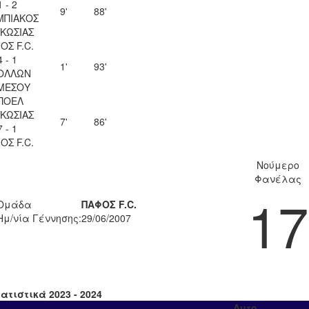
1 - 2
9'
88'
ΜΠΙΑΚΟΣ
ΚΩΣΙΑΣ
ΟΣ F.C.
4 - 1
1'
93'
ΟΛΛΩΝ
ΜΕΣΟΥ
ΠΟΕΛ
ΚΩΣΙΑΣ
7'
86'
7 - 1
ΟΣ F.C.
Νούμερο
Φανέλας
17
Ομάδα
ΠΑΦΟΣ F.C.
Ημ/νία Γέννησης:
29/06/2007
ατιστικά 2023 - 2024
Αυτο