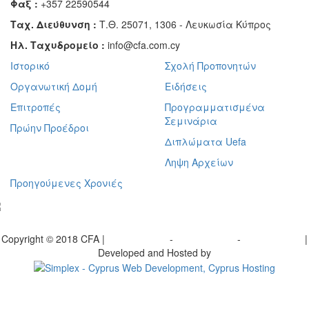
Φαξ :
+357 22590544
Ταχ. Διεύθυνση :
Τ.Θ. 25071, 1306 - Λευκωσία Κύπρος
Ηλ. Ταχυδρομείο :
info@cfa.com.cy
Ιστορικό
Σχολή Προπονητών
Οργανωτική Δομή
Ειδήσεις
Επιτροπές
Προγραμματισμένα
Σεμινάρια
Πρώην Προέδροι
Διπλώματα Uefa
Ληψη Αρχείων
Προηγούμενες Χρονιές
γραφείτε στο ενημερωτικό μας δελτίο
Copyright © 2018 CFA |
Privacy policy
-
Terms of Use
-
Cookie Policy
|
Developed and Hosted by
Change your consent