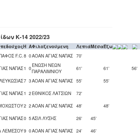
δων Κ-14 2022/23
ηπεδούχος
H
A
Φιλοξενούμενη
Λεπτά
Μέσα
Έξω
ΠΑΦΟΣ F.C.
8
0
ΑΟΑΝ ΑΓΙΑΣ ΝΑΠΑΣ
70'
ΕΝΩΣΗ ΝΕΩΝ
ΓΙΑΣ ΝΑΠΑΣ
1
0
61'
61'
56'
ΠΑΡΑΛΙΜΝΙΟΥ
ΛΕΥΚΩΣΙΑΣ
7
3
ΑΟΑΝ ΑΓΙΑΣ ΝΑΠΑΣ
55'
55'
ΓΙΑΣ ΝΑΠΑΣ
1
2
ΕΘΝΙΚΟΣ ΛΑΤΣΙΩΝ
72'
ΜΜΟΧΩΣΤΟΥ
2
2
ΑΟΑΝ ΑΓΙΑΣ ΝΑΠΑΣ
48'
48'
ΓΙΑΣ ΝΑΠΑΣ
0
5
ΑΣΙΛ ΛΥΣΗΣ
26'
45'
Λ ΛΕΜΕΣΟΥ
9
0
ΑΟΑΝ ΑΓΙΑΣ ΝΑΠΑΣ
24'
46'