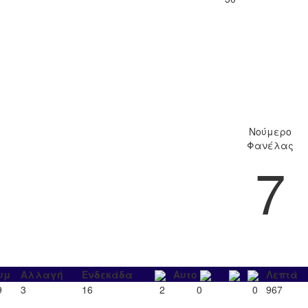
Νούμερο
Φανέλας
7
υμ
Αλλαγή
Ενδεκάδα
Αυτο
Λεπτά
9
3
16
2
0
0
967