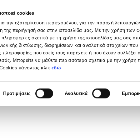
μοποιεί cookies
Διοργανώσεις
Grassroots
Κριτήρια UEFA
Στα
ια την εξατομίκευση περιεχομένου, για την παροχή λειτουργι
η της περιήγησή σας στην ιστοσελίδα μας. Με την χρήση των c
 πληροφορίες σχετικά με τη χρήση της ιστοσελίδας μας σας απ
νωνικής δικτύωσης, διαφημίσεων και αναλυτικά στοιχείων που
Σ
 πληροφορίες που εσείς τους παρέχετε ή που έχουν συλλέξει 
εσάς. Μπορείτε να μάθετε περισσότερα σχετικά με την χρήση 
 Cookies κάνοντας κλικ
εδώ
Φανέλας
7
Προτιμήσεις
Αναλυτικά
Εμπορι