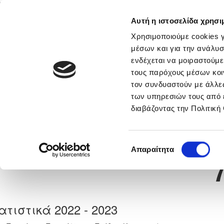
Αυτή η ιστοσελίδα χρησι
Αρχική
Νέα & Πληροφορίες
Εθνικές Ομάδες
Χρησιμοποιούμε cookies γ
μέσων και για την ανάλυσ
ενδέχεται να μοιραστούμε
τους παρόχους μέσων κοι
Previous
ΕΛΕΥΘΕΡΙΟΣ ΜΠΟΤΣΑΡΗ
τον συνδυαστούν με άλλες
των υπηρεσιών τους από 
διαβάζοντας την Πολιτική
α
ΑΟΑΝ ΑΓΙΑΣ ΝΑΠΑΣ
 Γέννησης: 30/09/2011
Νούμερο 
Επιλογή
Απαραίτητα
συγκατάθεσης
ατιστικά 2022 - 2023