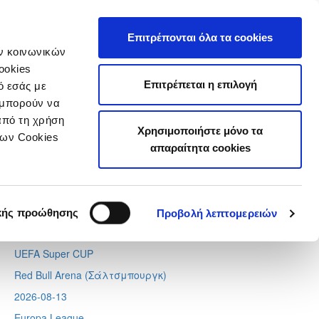
τιστικά
Επιτρέπονται όλα τα cookies
ών κοινωνικών
ookies
Επιτρέπεται η επιλογή
ό εσάς με
 μπορούν να
Next
Tweets by CyprusFA
από τη χρήση
Χρησιμοποιήστε μόνο τα
Προσεχή γεγονότα
των Cookies
απαραίτητα cookies
2026-08-11
Conference League
Απόλλων - Μπραν
κής προώθησης
Προβολή λεπτομερειών
2026-08-12
UEFA Super CUP
Red Bull Arena (
Σάλτσμπουργκ)
2026-08-13
Europa League