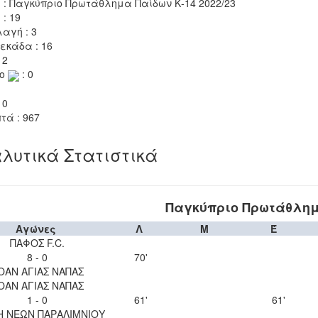
 : Παγκύπριο Πρωτάθλημα Παίδων Κ-14 2022/23
 : 19
αγή : 3
εκάδα : 16
 2
το
: 0
 0
τά : 967
λυτικά Στατιστικά
Παγκύπριο Πρωτάθλημα
Αγώνες
Λ
Μ
Έ
ΠΑΦΟΣ F.C.
8 - 0
70'
ΟΑΝ ΑΓΙΑΣ ΝΑΠΑΣ
ΟΑΝ ΑΓΙΑΣ ΝΑΠΑΣ
1 - 0
61'
61'
Η ΝΕΩΝ ΠΑΡΑΛΙΜΝΙΟΥ