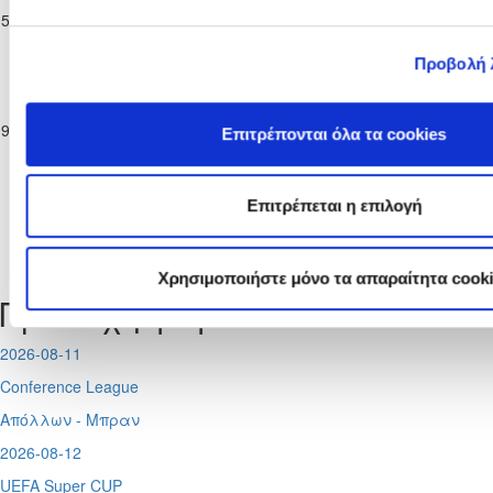
ΑΜΜΟΧΩΣΤΟΥ
05-11-2022
McDonald΄s
3
0
U18 Amazons
71'
U18 Amazons
Κ-18 Amazons
CYPRUS A
CYPRUS A
2022/23
Προβολή 
Πρωτάθλημα
APOLLON
ΑΝΟΡΘΩΣΙΣ
Κοριτσιών
LADIES U18
ΑΜΜΟΧΩΣΤΟΥ
19-11-2022
McDonald΄s
0
2
70'
Επιτρέπονται όλα τα cookies
Amazons
U18 Amazons
Κ-18 Amazons
CYPRUS A
CYPRUS A
2022/23
Επιτρέπεται η επιλογή
Tweets by CyprusFA
Χρησιμοποιήστε μόνο τα απαραίτητα cook
Προσεχή γεγονότα
2026-08-11
Conference League
Απόλλων - Μπραν
2026-08-12
UEFA Super CUP