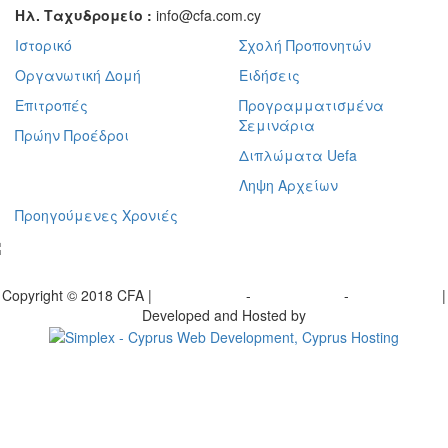
Ηλ. Ταχυδρομείο :
info@cfa.com.cy
Ιστορικό
Σχολή Προπονητών
Οργανωτική Δομή
Ειδήσεις
Επιτροπές
Προγραμματισμένα
Σεμινάρια
Πρώην Προέδροι
Διπλώματα Uefa
Ληψη Αρχείων
Προηγούμενες Χρονιές
γραφείτε στο ενημερωτικό μας δελτίο
Copyright © 2018 CFA |
Privacy policy
-
Terms of Use
-
Cookie Policy
|
Developed and Hosted by
Change your consent