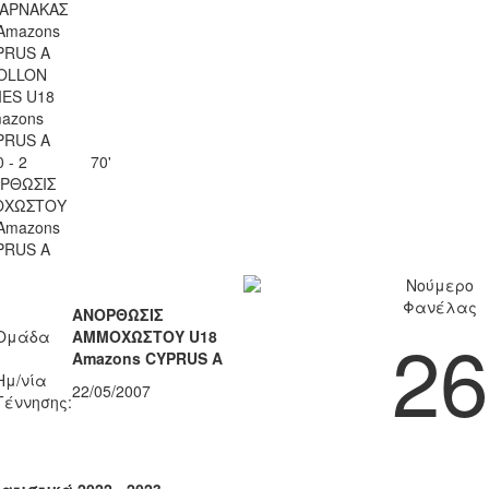
ΛΑΡΝΑΚΑΣ
Amazons
PRUS A
OLLON
IES U18
azons
PRUS A
0 - 2
70'
ΡΘΩΣΙΣ
ΟΧΩΣΤΟΥ
Amazons
PRUS A
Νούμερο
Φανέλας
ΑΝΟΡΘΩΣΙΣ
26
Ομάδα
ΑΜΜΟΧΩΣΤΟΥ U18
Amazons CYPRUS A
Ημ/νία
22/05/2007
Γέννησης:
ατιστικά 2022 - 2023