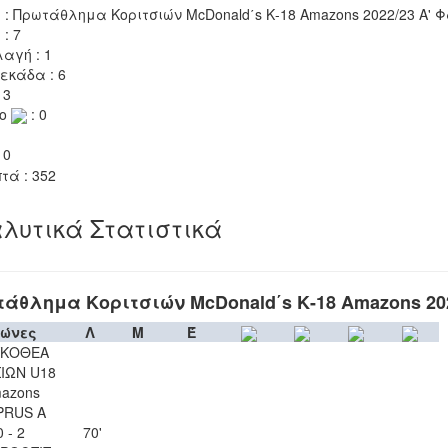
 : Πρωτάθλημα Κοριτσιών McDonald΄s Κ-18 Amazons 2022/23 A' 
 : 7
αγή : 1
εκάδα : 6
 3
το
: 0
 0
τά : 352
λυτικά Στατιστικά
άθλημα Κοριτσιών McDonald΄s Κ-18 Amazons 20
ώνες
Λ
Μ
Έ
ΥΚΟΘΕΑ
ΙΩΝ U18
azons
PRUS A
0 - 2
70'