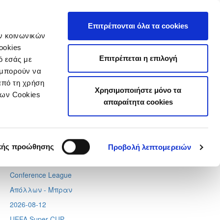
τιστικά
Επιτρέπονται όλα τα cookies
ών κοινωνικών
ookies
Επιτρέπεται η επιλογή
ό εσάς με
 μπορούν να
Next
Tweets by CyprusFA
από τη χρήση
Χρησιμοποιήστε μόνο τα
Προσεχή γεγονότα
των Cookies
απαραίτητα cookies
2026-08-06
Europa League
Λίνκολν - Ομόνοια
,
Σάλτσμπουργκ – Πάφος
κής προώθησης
Προβολή λεπτομερειών
2026-08-11
Conference League
Απόλλων - Μπραν
2026-08-12
UEFA Super CUP