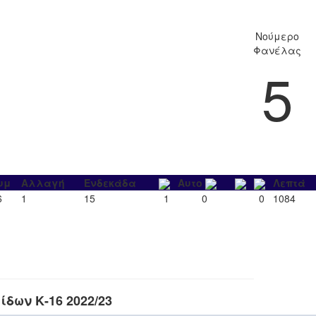
Νούμερο
Φανέλας
5
υμ
Αλλαγή
Ενδεκάδα
Αυτο
Λεπτά
6
1
15
1
0
0
1084
δων Κ-16 2022/23