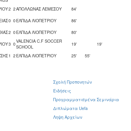
ΡΙΟΥ
2
2
ΑΠΟΛΛΩΝΑΣ ΛΕΜΕΣΟΥ
84'
ΕΙΑΣ
0
0
ΕΛΠΙΔΑ ΛΙΟΠΕΤΡΙΟΥ
86'
ΘΙΑΣ
2
0
ΕΛΠΙΔΑ ΛΙΟΠΕΤΡΙΟΥ
80'
VALENCIA C.F SOCCER
ΡΙΟΥ
3
0
19'
19'
SCHOOL
ΥΣΗΣ
1
2
ΕΛΠΙΔΑ ΛΙΟΠΕΤΡΙΟΥ
25'
55'
Σχολή Προπονητών
ή
Ειδήσεις
Προγραμματισμένα Σεμινάρια
Διπλώματα Uefa
Ληψη Αρχείων