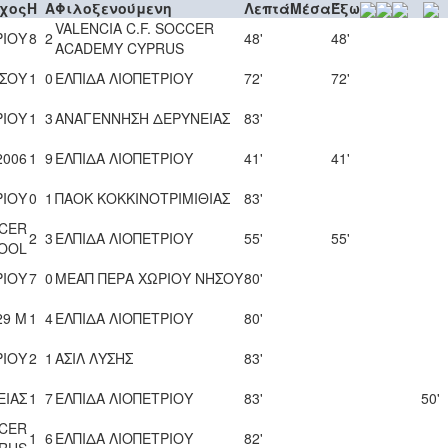
χος
H
A
Φιλοξενούμενη
Λεπτά
Μέσα
Έξω
VALENCIA C.F. SOCCER
ΡΙΟΥ
8
2
48'
48'
ACADEMY CYPRUS
ΣΟΥ
1
0
ΕΛΠΙΔΑ ΛΙΟΠΕΤΡΙΟΥ
72'
72'
ΡΙΟΥ
1
3
ΑΝΑΓΕΝΝΗΣΗ ΔΕΡΥΝΕΙΑΣ
83'
2006
1
9
ΕΛΠΙΔΑ ΛΙΟΠΕΤΡΙΟΥ
41'
41'
ΡΙΟΥ
0
1
ΠΑΟΚ ΚΟΚΚΙΝΟΤΡΙΜΙΘΙΑΣ
83'
CCER
2
3
ΕΛΠΙΔΑ ΛΙΟΠΕΤΡΙΟΥ
55'
55'
OOL
ΡΙΟΥ
7
0
ΜΕΑΠ ΠΕΡΑ ΧΩΡΙΟΥ ΝΗΣΟΥ
80'
29 Μ
1
4
ΕΛΠΙΔΑ ΛΙΟΠΕΤΡΙΟΥ
80'
ΡΙΟΥ
2
1
ΑΣΙΛ ΛΥΣΗΣ
83'
ΕΙΑΣ
1
7
ΕΛΠΙΔΑ ΛΙΟΠΕΤΡΙΟΥ
83'
50'
CCER
1
6
ΕΛΠΙΔΑ ΛΙΟΠΕΤΡΙΟΥ
82'
RUS