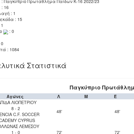
 : Παγκύπριο Πρωτάθλημα Παίδων Κ-16 2022/23
 : 16
αγή : 1
εκάδα : 15
 1
το
: 0
 0
τά : 1084
λυτικά Στατιστικά
Παγκύπριο Πρωτάθλημα
Αγώνες
Λ
Μ
Έ
ΠΙΔΑ ΛΙΟΠΕΤΡΙΟΥ
8 - 2
48'
48'
ENCIA C.F. SOCCER
CADEMY CYPRUS
ΟΛΛΩΝΑΣ ΛΕΜΕΣΟΥ
1 - 0
72'
72'