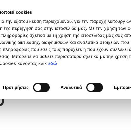
μοποιεί cookies
Διοργανώσεις
Grassroots
Κριτήρια UEFA
Στα
ια την εξατομίκευση περιεχομένου, για την παροχή λειτουργι
η της περιήγησή σας στην ιστοσελίδα μας. Με την χρήση των c
 πληροφορίες σχετικά με τη χρήση της ιστοσελίδας μας σας απ
νωνικής δικτύωσης, διαφημίσεων και αναλυτικά στοιχείων που
Υ
 πληροφορίες που εσείς τους παρέχετε ή που έχουν συλλέξει 
εσάς. Μπορείτε να μάθετε περισσότερα σχετικά με την χρήση 
 Cookies κάνοντας κλικ
εδώ
Φανέλας
5
Προτιμήσεις
Αναλυτικά
Εμπορι