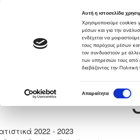
Αυτή η ιστοσελίδα χρησι
Αρχική
Νέα & Πληροφορίες
Εθνικές Ομάδες
Χρησιμοποιούμε cookies γ
μέσων και για την ανάλυσ
ενδέχεται να μοιραστούμε
τους παρόχους μέσων κοι
Previous
ΚΩΝΣΤΑΝΤΙΝΟΣ ΓΕΩΡΓΙΟ
τον συνδυαστούν με άλλες
των υπηρεσιών τους από 
διαβάζοντας την Πολιτική
α
ΕΛΠΙΔΑ ΛΙΟΠΕΤΡΙΟΥ
 Γέννησης: 10/09/2007
Νούμερο 
Επιλογή
Απαραίτητα
συγκατάθεσης
ατιστικά 2022 - 2023