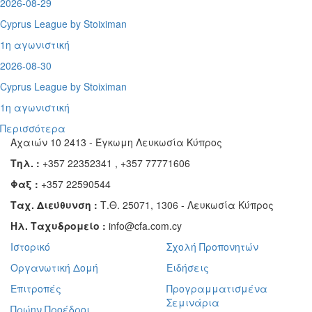
2026-08-29
Cyprus League by Stoiximan
1η αγωνιστική
2026-08-30
Cyprus League by Stoiximan
1η αγωνιστική
Περισσότερα
Αχαιών 10 2413 - Έγκωμη Λευκωσία Κύπρος
Τηλ. :
+357 22352341 , +357 77771606
Φαξ :
+357 22590544
Ταχ. Διεύθυνση :
Τ.Θ. 25071, 1306 - Λευκωσία Κύπρος
Ηλ. Ταχυδρομείο :
info@cfa.com.cy
Ιστορικό
Σχολή Προπονητών
Οργανωτική Δομή
Ειδήσεις
Επιτροπές
Προγραμματισμένα
Σεμινάρια
Πρώην Προέδροι