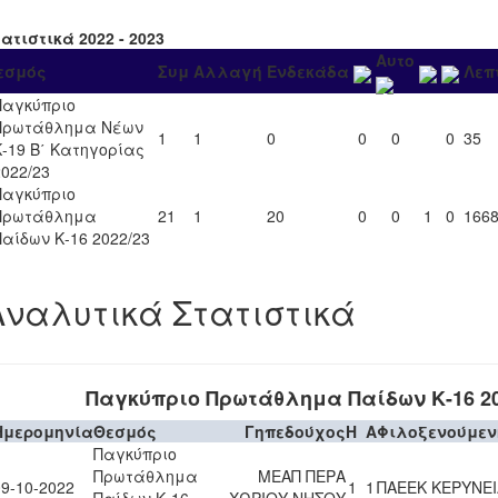
ατιστικά 2022 - 2023
Αυτο
εσμός
Συμ
Αλλαγή
Ενδεκάδα
Λεπ
Παγκύπριο
Πρωτάθλημα Νέων
1
1
0
0
0
0
35
Κ-19 Β΄ Κατηγορίας
2022/23
Παγκύπριο
Πρωτάθλημα
21
1
20
0
0
1
0
166
Παίδων Κ-16 2022/23
Αναλυτικά Στατιστικά
Παγκύπριο Πρωτάθλημα Παίδων Κ-16 20
Ημερομηνία
Θεσμός
Γηπεδούχος
H
A
Φιλοξενούμεν
Παγκύπριο
Πρωτάθλημα
ΜΕΑΠ ΠΕΡΑ
09-10-2022
1
1
ΠΑΕΕΚ ΚΕΡΥΝΕΙ