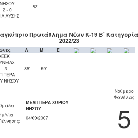
ΝΗΣΟΥ
83'
2 - 0
ΙΛ ΛΥΣΗΣ
αγκύπριο Πρωτάθλημα Νέων Κ-19 Β΄ Κατηγορί
2022/23
ώνες
Λ
Μ
Έ
ΑΕΕΚ
ΥΝΕΙΑΣ
 - 3
35'
59'
Π ΠΕΡΑ
Υ ΝΗΣΟΥ
Νούμερο
Φανέλας
ΜΕΑΠ ΠΕΡΑ ΧΩΡΙΟΥ
5
Ομάδα
ΝΗΣΟΥ
Ημ/νία
04/09/2007
Γέννησης: