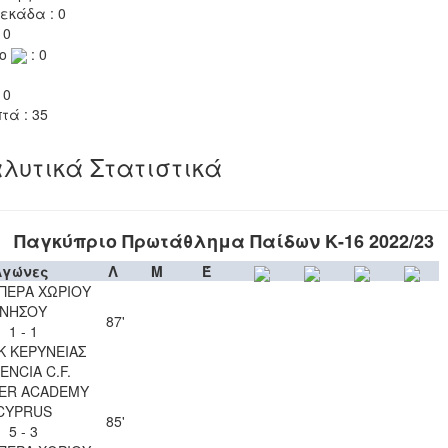
εκάδα : 0
 0
το
: 0
 0
τά : 35
λυτικά Στατιστικά
Παγκύπριο Πρωτάθλημα Παίδων Κ-16 2022/23
Αγώνες
Λ
Μ
Έ
ΠΕΡΑ ΧΩΡΙΟΥ
ΝΗΣΟΥ
87'
1 - 1
Κ ΚΕΡΥΝΕΙΑΣ
ENCIA C.F.
ER ACADEMY
CYPRUS
85'
5 - 3