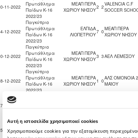
Πρωτάθλημα
ΜΕΑΠ ΠΕΡΑ
VALENCIA C.F
20-11-2022
2
2
Παίδων Κ-16
ΧΩΡΙΟΥ ΝΗΣΟΥ
SOCCER SCHO
2022/23
Παγκύπριο
Πρωτάθλημα
ΕΛΠΙΔΑ
ΜΕΑΠ ΠΕΡΑ
04-12-2022
7
0
Παίδων Κ-16
ΛΙΟΠΕΤΡΙΟΥ
ΧΩΡΙΟΥ ΝΗΣΟΥ
2022/23
Παγκύπριο
Πρωτάθλημα
ΜΕΑΠ ΠΕΡΑ
10-12-2022
3
3
ΑΕΛ ΛΕΜΕΣΟΥ
Παίδων Κ-16
ΧΩΡΙΟΥ ΝΗΣΟΥ
2022/23
Παγκύπριο
Πρωτάθλημα
ΜΕΑΠ ΠΕΡΑ
ΑΛΣ ΟΜΟΝΟΙΑ 
18-12-2022
1
0
Παίδων Κ-16
ΧΩΡΙΟΥ ΝΗΣΟΥ
ΜΑΪΟΥ
2022/23
Παγκύπριο
Πρωτάθλημα
ΜΕΑΠ ΠΕΡΑ
07-01-2023
ΑΣΙΛ ΛΥΣΗΣ
2
0
Παίδων Κ-16
ΧΩΡΙΟΥ ΝΗΣΟΥ
2022/23
Παγκύπριο
Αυτή η ιστοσελίδα χρησιμοποιεί cookies
Πρωτάθλημα
ΜΕΑΠ ΠΕΡΑ
15-01-2023
ΠΑΕΕΚ ΚΕΡΥΝΕΙΑΣ
2
0
Χρησιμοποιούμε cookies για την εξατομίκευση περιεχομένο
Παίδων Κ-16
ΧΩΡΙΟΥ ΝΗΣΟΥ