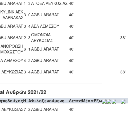
GBU ARARAT
1
3
ΑΠΟΕΛ ΛΕΥΚΩΣΙΑΣ
40'
SKYLINK ΑΕΚ
3
0
AGBU ARARAT
40'
ΛΑΡΝΑΚΑΣ
GBU ARARAT
3
4
ΑΕΛ ΛΕΜΕΣΟΥ
40'
ΟΜΟΝΟΙΑ
GBU ARARAT
2
3
40'
38'
ΛΕΥΚΩΣΙΑΣ
ΑΝΟΡΘΩΣΗ
6
1
AGBU ARARAT
40'
ΜΜΟΧΩΣΤΟΥ
ΕΛ ΛΕΜΕΣΟΥ
4
2
AGBU ARARAT
40'
 ΛΕΥΚΩΣΙΑΣ
3
4
AGBU ARARAT
40'
38'
l Ανδρών 2021/22
ηπεδούχος
H
A
Φιλοξενούμενη
Λεπτά
Μέσα
Έξω
 ΛΕΥΚΩΣΙΑΣ
7
2
AGBU ARARAT
40'