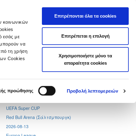
τιστικά
Επιτρέπονται όλα τα cookies
ών κοινωνικών
ookies
Επιτρέπεται η επιλογή
ό εσάς με
 μπορούν να
Next
Tweets by CyprusFA
από τη χρήση
Χρησιμοποιήστε μόνο τα
Προσεχή γεγονότα
των Cookies
απαραίτητα cookies
2026-08-11
Conference League
Απόλλων - Μπραν
κής προώθησης
Προβολή λεπτομερειών
2026-08-12
UEFA Super CUP
Red Bull Arena (
Σάλτσμπουργκ)
2026-08-13
Europa League