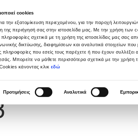
μοποιεί cookies
Διοργανώσεις
Grassroots
Κριτήρια UEFA
Στα
ια την εξατομίκευση περιεχομένου, για την παροχή λειτουργι
η της περιήγησή σας στην ιστοσελίδα μας. Με την χρήση των c
 πληροφορίες σχετικά με τη χρήση της ιστοσελίδας μας σας απ
νωνικής δικτύωσης, διαφημίσεων και αναλυτικά στοιχείων που
ESSE
 πληροφορίες που εσείς τους παρέχετε ή που έχουν συλλέξει 
εσάς. Μπορείτε να μάθετε περισσότερα σχετικά με την χρήση 
 Cookies κάνοντας κλικ
εδώ
Φανέλας
Προτιμήσεις
Αναλυτικά
Εμπορι
3