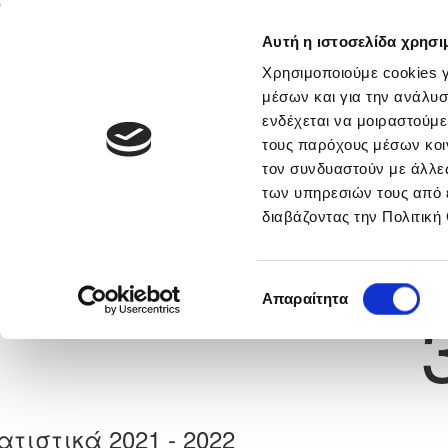
Αυτή η ιστοσελίδα χρησι
Αρχική
Νέα & Πληροφορίες
Εθνικές Ομάδες
Χρησιμοποιούμε cookies γ
μέσων και για την ανάλυσ
ενδέχεται να μοιραστούμε
τους παρόχους μέσων κοι
Previous
BLACKSON NKOUDJO NG
τον συνδυαστούν με άλλες
των υπηρεσιών τους από 
διαβάζοντας την Πολιτική
α
AGBU ARARAT
 Γέννησης: 03/08/1995
Νούμερο 
Επιλογή
Απαραίτητα
συγκατάθεσης
ατιστικά 2021 - 2022