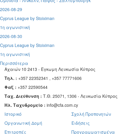
Ομόνοια - Λίνκολν, Πάφος -
Σάλτσμπουργκ
2026-08-29
Cyprus League by Stoiximan
1η αγωνιστική
2026-08-30
Cyprus League by Stoiximan
1η αγωνιστική
Περισσότερα
Αχαιών 10 2413 - Έγκωμη Λευκωσία Κύπρος
Τηλ. :
+357 22352341 , +357 77771606
Φαξ :
+357 22590544
Ταχ. Διεύθυνση :
Τ.Θ. 25071, 1306 - Λευκωσία Κύπρος
Ηλ. Ταχυδρομείο :
info@cfa.com.cy
Ιστορικό
Σχολή Προπονητών
Οργανωτική Δομή
Ειδήσεις
Επιτροπές
Προγραμματισμένα