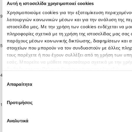
Αυτή η ιστοσελίδα χρησιμοποιεί cookies
Παγκύπριο
ΑΕΝ ΑΓΙΟΥ
Πρωτάθλημα
ΔΙΓΕΝΗΣ
ΓΕΩΡΓΙΟΥ
Χρησιμοποιούμε cookies για την εξατομίκευση περιεχομένο
19-02-2017
Γ΄
ΑΚΡΙΤΑΣ
3
0
90'
ΒΡΥΣΟΥΛΩΝ
λειτουργιών κοινωνικών μέσων και για την ανάλυση της πε
Κατηγορίας
ΜΟΡΦΟΥ
ΑΧΕΡΙΤΟΥ
ιστοσελίδα μας. Με την χρήση των cookies ενδέχεται να μ
16/17
Παγκύπριο
πληροφορίες σχετικά με τη χρήση της ιστοσελίδας μας σας 
ΑΕΝ ΑΓΙΟΥ
Πρωτάθλημα
παρόχους μέσων κοινωνικής δικτύωσης, διαφημίσεων και α
ΓΕΩΡΓΙΟΥ
ΔΙΓΕΝΗΣ
25-02-2017
Γ΄
2
1
90'
ΒΡΥΣΟΥΛΩΝ
ΟΡΟΚΛΙΝΗΣ
στοιχείων που μπορούν να τον συνδυαστούν με άλλες πληρ
Κατηγορίας
ΑΧΕΡΙΤΟΥ
τους παρέχετε ή που έχουν συλλέξει από τη χρήση των υπ
16/17
εσάς. Μπορείτε να μάθετε περισσότερα σχετικά με την χρή
Παγκύπριο
ΑΕΝ ΑΓΙΟΥ
Πρωτάθλημα
ΛΕΙΒΑΔΙΑΚΟΣ-
διαβάζοντας την Πολιτική Cookies κάνοντας κλικ
εδώ
ΓΕΩΡΓΙΟΥ
04-03-2017
Γ΄
ΣΑΛΑΜΙΝΑ
3
2
90'
ΒΡΥΣΟΥΛΩΝ
Επιλογή
Κατηγορίας
ΛΕΙΒΑΔΙΩΝ
ΑΧΕΡΙΤΟΥ
Απαραίτητα
συγκατάθεσης
16/17
Παγκύπριο
ΑΕΝ ΑΓΙΟΥ
Πρωτάθλημα
ΓΕΩΡΓΙΟΥ
ΕΛΠΙΔΑ
Προτιμήσεις
11-03-2017
Γ΄
0
3
90'
ΒΡΥΣΟΥΛΩΝ
ΞΥΛΟΦΑΓΟΥ
Κατηγορίας
ΑΧΕΡΙΤΟΥ
16/17
Αναλυτικά
Παγκύπριο
ΑΕΝ ΑΓΙΟΥ
Πρωτάθλημα
ΜΕΑΠ ΠΕΡΑ
ΓΕΩΡΓΙΟΥ