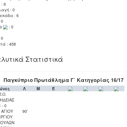
 : 6
αγή : 0
εκάδα : 6
 0
το
: 0
 0
τά : 458
λυτικά Στατιστικά
Παγκύπριο Πρωτάθλημα Γ΄ Κατηγορίας 16/17
ώνες
Λ
Μ
Έ
Π.Ο.
ΗΔΕΙΑΣ
 - 0
 ΑΓΙΟΥ
90'
ΡΓΙΟΥ
ΣΟΥΛΩΝ