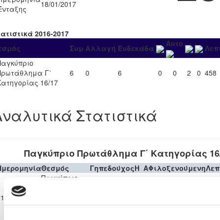
18/01/2017
Ένταξης
τατιστικά 2016-2017
Αυτο
εσμός
Συμ
Αλλαγή
Ενδεκάδα
Λεπ
Παγκύπριο
Πρωτάθλημα Γ΄
6
0
6
0
0
2
0
458
Κατηγορίας 16/17
Αναλυτικά Στατιστικά
Παγκύπριο Πρωτάθλημα Γ΄ Κατηγορίας 16
Ημερομηνία
Θεσμός
Γηπεδούχος
H
A
Φιλοξενούμενη
Λεπ
Παγκύπριο
ΑΕΝ ΑΓΙΟΥ
Πρωτάθλημα
Π.Ο.
ΓΕΩΡΓΙΟΥ
21-01-2017
Γ΄
3
0
90'
ΟΡΜΗΔΕΙΑΣ
ΒΡΥΣΟΥΛΩΝ
Κατηγορίας
ΑΧΕΡΙΤΟΥ
16/17