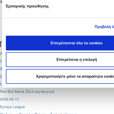
18-03-2017
Γ΄
ΧΩΡΙΟΥ
2
1
8'
ΒΡΥΣΟΥΛΩΝ
Εμπορικής προώθησης
Κατηγορίας
ΝΗΣΟΥ
ΑΧΕΡΙΤΟΥ
16/17
Προβολή λ
Tweets by CyprusFA
Προσεχή γεγονότα
Επιτρέπονται όλα τα cookies
2026-08-11
Επιτρέπεται η επιλογή
Conference League
Απόλλων - Μπραν
2026-08-12
Χρησιμοποιήστε μόνο τα απαραίτητα cooki
UEFA Super CUP
Red Bull Arena (
Σάλτσμπουργκ)
2026-08-13
Europa League