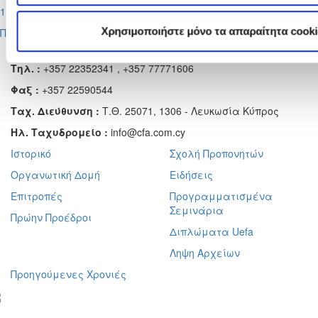
1η αγωνιστική
Χρησιμοποιήστε μόνο τα απαραίτητα cooki
Περισσότερα
Αχαιών 10 2413 - Έγκωμη Λευκωσία Κύπρος
Τηλ. :
+357 22352341 , +357 77771606
Φαξ :
+357 22590544
Ταχ. Διεύθυνση :
Τ.Θ. 25071, 1306 - Λευκωσία Κύπρος
Ηλ. Ταχυδρομείο :
info@cfa.com.cy
Ιστορικό
Σχολή Προπονητών
Οργανωτική Δομή
Ειδήσεις
Επιτροπές
Προγραμματισμένα
Σεμινάρια
Πρώην Προέδροι
Διπλώματα Uefa
Ληψη Αρχείων
Προηγούμενες Χρονιές
γραφείτε στο ενημερωτικό μας δελτίο