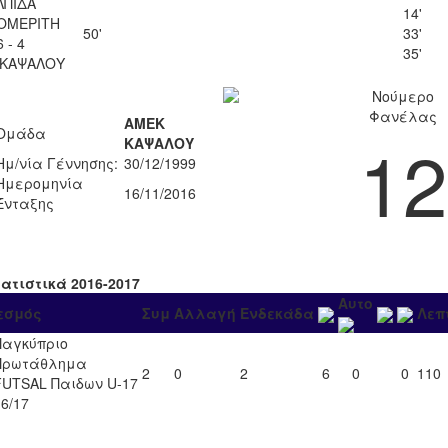
ΛΠΙΔΑ
14'
ΟΜΕΡΙΤΗ
50'
33'
6 - 4
35'
 ΚΑΨΑΛΟΥ
Νούμερο
Φανέλας
ΑΜΕΚ
Ομάδα
12
ΚΑΨΑΛΟΥ
Ημ/νία Γέννησης:
30/12/1999
Ημερομηνία
16/11/2016
Ένταξης
τατιστικά 2016-2017
Αυτο
εσμός
Συμ
Αλλαγή
Ενδεκάδα
Λεπ
Παγκύπριο
Πρωτάθλημα
2
0
2
6
0
0
110
FUTSAL Παιδων U-17
16/17