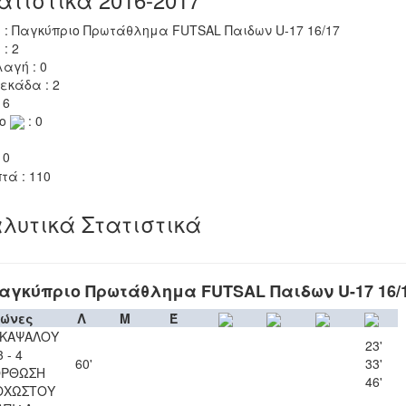
 : Παγκύπριο Πρωτάθλημα FUTSAL Παιδων U-17 16/17
 : 2
αγή : 0
εκάδα : 2
 6
το
: 0
 0
τά : 110
λυτικά Στατιστικά
αγκύπριο Πρωτάθλημα FUTSAL Παιδων U-17 16/
ώνες
Λ
Μ
Έ
 ΚΑΨΑΛΟΥ
23'
3 - 4
60'
33'
ΟΡΘΩΣΗ
46'
ΟΧΩΣΤΟΥ