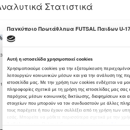
Αναλυτικά Στατιστικά
Παγκύπριο Πρωτάθλημα FUTSAL Παιδων U-17 
Ημερομηνία
Θεσμός
Γηπεδούχος
H
A
Φιλοξενούμενη
Λε
Παγκύπριο
Πρωτάθλημα
ΑΜΕΚ
ΑΝΟΡΘΩΣΗ
03-12-2016
FUTSAL
3
4
60'
ΚΑΨΑΛΟΥ
ΑΜΜΟΧΩΣΤΟΥ
Αυτή η ιστοσελίδα χρησιμοποιεί cookies
Παιδων U-17
16/17
Χρησιμοποιούμε cookies για την εξατομίκευση περιεχομένο
Παγκύπριο
λειτουργιών κοινωνικών μέσων και για την ανάλυση της πε
Πρωτάθλημα
ΕΛΠΙΔΑ
ιστοσελίδα μας. Με την χρήση των cookies ενδέχεται να μ
11-12-2016
FUTSAL
6
4
ΑΜΕΚ ΚΑΨΑΛΟΥ
50'
ΑΣΤΡΟΜΕΡΙΤΗ
Παιδων U-17
πληροφορίες σχετικά με τη χρήση της ιστοσελίδας μας σας 
16/17
παρόχους μέσων κοινωνικής δικτύωσης, διαφημίσεων και α
στοιχείων που μπορούν να τον συνδυαστούν με άλλες πληρ
τους παρέχετε ή που έχουν συλλέξει από τη χρήση των υπ
εσάς. Μπορείτε να μάθετε περισσότερα σχετικά με την χρή
Tweets by CyprusFA
διαβάζοντας την Πολιτική Cookies κάνοντας κλικ
εδώ