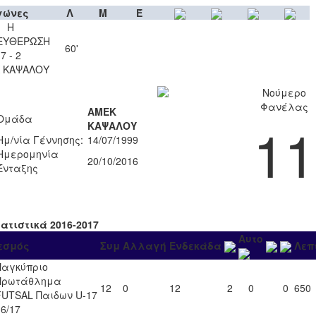
γώνες
Λ
Μ
Έ
Η
ΕΥΘΕΡΩΣΗ
60'
7 - 2
 ΚΑΨΑΛΟΥ
Νούμερο
Φανέλας
ΑΜΕΚ
Ομάδα
11
ΚΑΨΑΛΟΥ
Ημ/νία Γέννησης:
14/07/1999
Ημερομηνία
20/10/2016
Ένταξης
τατιστικά 2016-2017
Αυτο
εσμός
Συμ
Αλλαγή
Ενδεκάδα
Λεπ
Παγκύπριο
Πρωτάθλημα
12
0
12
2
0
0
650
FUTSAL Παιδων U-17
16/17