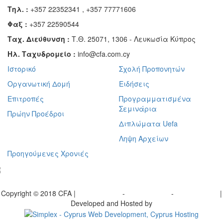
Τηλ. :
+357 22352341 , +357 77771606
Φαξ :
+357 22590544
Ταχ. Διεύθυνση :
Τ.Θ. 25071, 1306 - Λευκωσία Κύπρος
Ηλ. Ταχυδρομείο :
info@cfa.com.cy
Ιστορικό
Σχολή Προπονητών
Οργανωτική Δομή
Ειδήσεις
Επιτροπές
Προγραμματισμένα
Σεμινάρια
Πρώην Προέδροι
Διπλώματα Uefa
Ληψη Αρχείων
Προηγούμενες Χρονιές
γραφείτε στο ενημερωτικό μας δελτίο
Copyright © 2018 CFA |
Privacy policy
-
Terms of Use
-
Cookie Policy
|
Developed and Hosted by