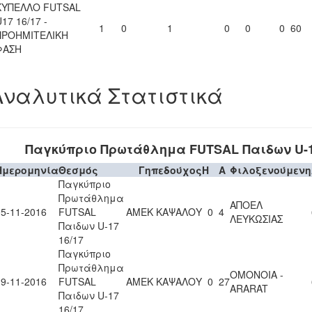
ΚΥΠΕΛΛΟ FUTSAL
17 16/17 -
1
0
1
0
0
0
60
ΠΡΟΗΜΙΤΕΛΙΚΗ
ΦΑΣΗ
Αναλυτικά Στατιστικά
Παγκύπριο Πρωτάθλημα FUTSAL Παιδων U-1
Ημερομηνία
Θεσμός
Γηπεδούχος
H
A
Φιλοξενούμενη
Παγκύπριο
Πρωτάθλημα
ΑΠΟΕΛ
05-11-2016
FUTSAL
ΑΜΕΚ ΚΑΨΑΛΟΥ
0
4
ΛΕΥΚΩΣΙΑΣ
Παιδων U-17
16/17
Παγκύπριο
Πρωτάθλημα
ΟΜΟΝΟΙΑ -
19-11-2016
FUTSAL
ΑΜΕΚ ΚΑΨΑΛΟΥ
0
27
ARARAT
Παιδων U-17
16/17