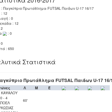
 : Παγκύπριο Πρωτάθλημα FUTSAL Παιδων U-17 16/17
 : 12
αγή : 0
εκάδα : 12
 2
το
: 0
 0
τά : 650
λυτικά Στατιστικά
αγκύπριο Πρωτάθλημα FUTSAL Παιδων U-17 16/
γώνες
Λ
Μ
Έ
 ΚΑΨΑΛΟΥ
0 - 4
60'
ΑΠΟΕΛ
ΥΚΩΣΙΑΣ