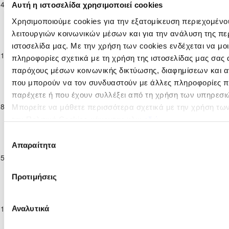
14-01-2017
FUTSAL
ΑΜΕΚ ΚΑΨΑΛΟΥ
0
4
ΑΕΚ ΣΩΤΗΡΑΣ
Αυτή η ιστοσελίδα χρησιμοποιεί cookies
Παιδων U-17
Χρησιμοποιούμε cookies για την εξατομίκευση περιεχομένο
16/17
λειτουργιών κοινωνικών μέσων και για την ανάλυση της πε
Παγκύπριο
Πρωτάθλημα
ιστοσελίδα μας. Με την χρήση των cookies ενδέχεται να μ
ΑΠΟΕΛ
21-01-2017
FUTSAL
17
0
ΑΜΕΚ ΚΑΨΑΛΟΥ
πληροφορίες σχετικά με τη χρήση της ιστοσελίδας μας σας 
ΛΕΥΚΩΣΙΑΣ
Παιδων U-17
παρόχους μέσων κοινωνικής δικτύωσης, διαφημίσεων και α
16/17
που μπορούν να τον συνδυαστούν με άλλες πληροφορίες πο
Παγκύπριο
παρέχετε ή που έχουν συλλέξει από τη χρήση των υπηρεσι
Πρωτάθλημα
28-01-2017
FUTSAL
ΑΜΕΚ ΚΑΨΑΛΟΥ
2
6
ΑΕΛ ΛΕΜΕΣΟΥ
Μπορείτε να μάθετε περισσότερα σχετικά με την χρήση τω
Παιδων U-17
την Πολιτική Cookies κάνοντας κλικ
εδώ
16/17
Επιλογή
Παγκύπριο
Απαραίτητα
Πρωτάθλημα
συγκατάθεσης
ΟΜΟΝΟΙΑ -
05-02-2017
FUTSAL
26
0
ΑΜΕΚ ΚΑΨΑΛΟΥ
ARARAT
Παιδων U-17
Προτιμήσεις
16/17
Παγκύπριο
Πρωτάθλημα
Η
11-02-2017
FUTSAL
ΑΜΕΚ ΚΑΨΑΛΟΥ
1
15
Αναλυτικά
ΑΠΕΛΕΥΘΕΡΩΣΗ
Παιδων U-17
16/17