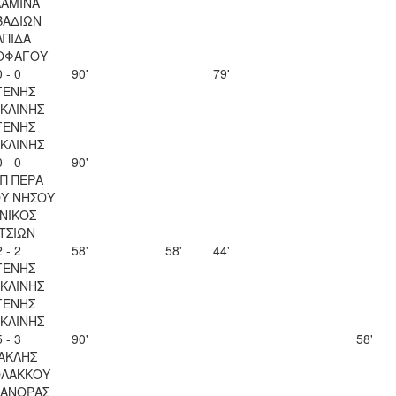
ΛΑΜΙΝΑ
ΒΑΔΙΩΝ
ΛΠΙΔΑ
ΟΦΑΓΟΥ
0 - 0
90'
79'
ΓΕΝΗΣ
ΚΛΙΝΗΣ
ΓΕΝΗΣ
ΚΛΙΝΗΣ
0 - 0
90'
Π ΠΕΡΑ
ΟΥ ΝΗΣΟΥ
ΝΙΚΟΣ
ΤΣΙΩΝ
2 - 2
58'
58'
44'
ΓΕΝΗΣ
ΚΛΙΝΗΣ
ΓΕΝΗΣ
ΚΛΙΝΗΣ
5 - 3
90'
58'
ΑΚΛΗΣ
ΟΛΑΚΚΟΥ
ΚΑΝΟΡΑΣ