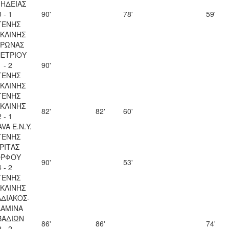
ΗΔΕΙΑΣ
0 - 1
90'
78'
59'
ΓΕΝΗΣ
ΚΛΙΝΗΣ
ΥΡΩΝΑΣ
ΠΕΤΡΙΟΥ
1 - 2
90'
ΓΕΝΗΣ
ΚΛΙΝΗΣ
ΓΕΝΗΣ
ΚΛΙΝΗΣ
82'
82'
60'
2 - 1
VA Ε.Ν.Y.
ΓΕΝΗΣ
ΡΙΤΑΣ
ΡΦΟΥ
90'
53'
4 - 2
ΓΕΝΗΣ
ΚΛΙΝΗΣ
ΑΔΙΑΚΟΣ-
ΛΑΜΙΝΑ
ΒΑΔΙΩΝ
86'
86'
74'
2 - 2