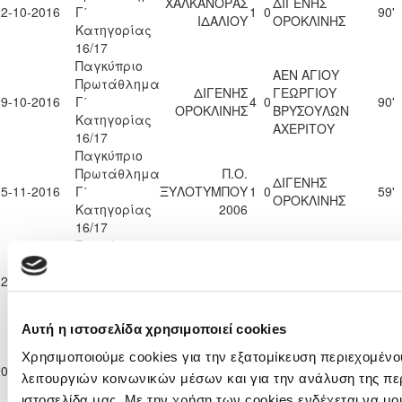
ΧΑΛΚΑΝΟΡΑΣ
ΔΙΓΕΝΗΣ
22-10-2016
Γ΄
1
0
90'
ΙΔΑΛΙΟΥ
ΟΡΟΚΛΙΝΗΣ
Κατηγορίας
16/17
Παγκύπριο
ΑΕΝ ΑΓΙΟΥ
Πρωτάθλημα
ΔΙΓΕΝΗΣ
ΓΕΩΡΓΙΟΥ
29-10-2016
Γ΄
4
0
90'
ΟΡΟΚΛΙΝΗΣ
ΒΡΥΣΟΥΛΩΝ
Κατηγορίας
ΑΧΕΡΙΤΟΥ
16/17
Παγκύπριο
Πρωτάθλημα
Π.Ο.
ΔΙΓΕΝΗΣ
05-11-2016
Γ΄
ΞΥΛΟΤΥΜΠΟΥ
1
0
59'
ΟΡΟΚΛΙΝΗΣ
Κατηγορίας
2006
16/17
Παγκύπριο
Πρωτάθλημα
ΔΙΓΕΝΗΣ
12-11-2016
Γ΄
2
1
ΠΕΓΕΙΑ 2014
90'
ΟΡΟΚΛΙΝΗΣ
Κατηγορίας
16/17
Αυτή η ιστοσελίδα χρησιμοποιεί cookies
Παγκύπριο
Πρωτάθλημα
Χρησιμοποιούμε cookies για την εξατομίκευση περιεχομένο
Π.Ο.
ΔΙΓΕΝΗΣ
20-11-2016
Γ΄
0
1
90'
ΟΡΜΗΔΕΙΑΣ
ΟΡΟΚΛΙΝΗΣ
λειτουργιών κοινωνικών μέσων και για την ανάλυση της πε
Κατηγορίας
ιστοσελίδα μας. Με την χρήση των cookies ενδέχεται να μ