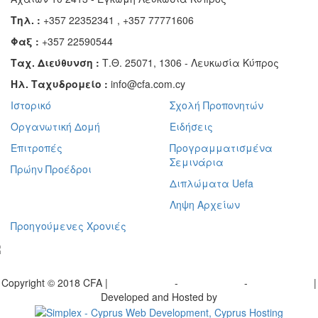
Τηλ. :
+357 22352341 , +357 77771606
Φαξ :
+357 22590544
Ταχ. Διεύθυνση :
Τ.Θ. 25071, 1306 - Λευκωσία Κύπρος
Ηλ. Ταχυδρομείο :
info@cfa.com.cy
Ιστορικό
Σχολή Προπονητών
Οργανωτική Δομή
Ειδήσεις
Επιτροπές
Προγραμματισμένα
Σεμινάρια
Πρώην Προέδροι
Διπλώματα Uefa
Ληψη Αρχείων
Προηγούμενες Χρονιές
γραφείτε στο ενημερωτικό μας δελτίο
Copyright © 2018 CFA |
Privacy policy
-
Terms of Use
-
Cookie Policy
|
Developed and Hosted by