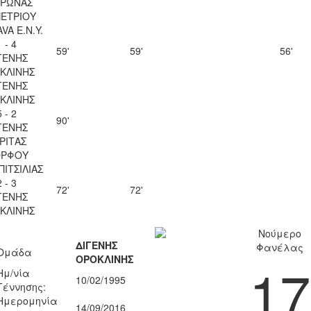
ΥΡΩΝΑΣ
ΠΕΤΡΙΟΥ
VA Ε.Ν.Y.
1 - 4
59'
59'
56'
ΓΕΝΗΣ
ΚΛΙΝΗΣ
ΓΕΝΗΣ
ΚΛΙΝΗΣ
5 - 2
90'
ΓΕΝΗΣ
ΡΙΤΑΣ
ΡΦΟΥ
ΠΙΤΣΙΛΙΑΣ
2 - 3
72'
72'
ΓΕΝΗΣ
ΚΛΙΝΗΣ
Νούμερο
ΔΙΓΕΝΗΣ
Φανέλας
Ομάδα
ΟΡΟΚΛΙΝΗΣ
17
Ημ/νία
10/02/1995
Γέννησης:
Ημερομηνία
14/09/2016