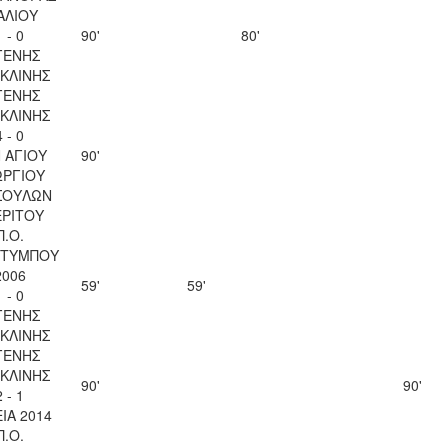
ΑΛΙΟΥ
1 - 0
90'
80'
ΓΕΝΗΣ
ΚΛΙΝΗΣ
ΓΕΝΗΣ
ΚΛΙΝΗΣ
4 - 0
 ΑΓΙΟΥ
90'
ΩΡΓΙΟΥ
ΣΟΥΛΩΝ
ΕΡΙΤΟΥ
Π.Ο.
ΤΥΜΠΟΥ
2006
59'
59'
1 - 0
ΓΕΝΗΣ
ΚΛΙΝΗΣ
ΓΕΝΗΣ
ΚΛΙΝΗΣ
90'
90'
2 - 1
ΙΑ 2014
Π.Ο.