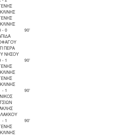
ΓΕΝΗΣ
ΚΛΙΝΗΣ
ΓΕΝΗΣ
ΚΛΙΝΗΣ
3 - 0
90'
ΛΠΙΔΑ
ΟΦΑΓΟΥ
Π ΠΕΡΑ
ΟΥ ΝΗΣΟΥ
0 - 1
90'
ΓΕΝΗΣ
ΚΛΙΝΗΣ
ΓΕΝΗΣ
ΚΛΙΝΗΣ
1 - 1
90'
ΝΙΚΟΣ
ΤΣΙΩΝ
ΑΚΛΗΣ
ΟΛΑΚΚΟΥ
1 - 1
90'
ΓΕΝΗΣ
ΚΛΙΝΗΣ