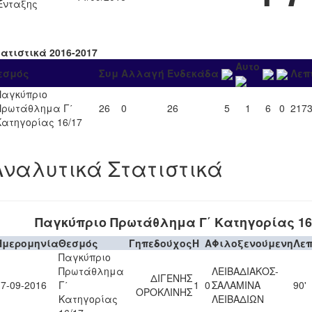
Ένταξης
τατιστικά 2016-2017
Αυτο
εσμός
Συμ
Αλλαγή
Ενδεκάδα
Λεπ
Παγκύπριο
Πρωτάθλημα Γ΄
26
0
26
5
1
6
0
217
Κατηγορίας 16/17
Αναλυτικά Στατιστικά
Παγκύπριο Πρωτάθλημα Γ΄ Κατηγορίας 16
Ημερομηνία
Θεσμός
Γηπεδούχος
H
A
Φιλοξενούμενη
Λε
Παγκύπριο
Πρωτάθλημα
ΛΕΙΒΑΔΙΑΚΟΣ-
ΔΙΓΕΝΗΣ
17-09-2016
Γ΄
1
0
ΣΑΛΑΜΙΝΑ
90'
ΟΡΟΚΛΙΝΗΣ
Κατηγορίας
ΛΕΙΒΑΔΙΩΝ