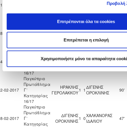
ΔΙΓΕΝΗΣ
ΕΛΠΙΔΑ
Προβολή 
21-01-2017
Γ΄
3
0
90'
ΟΡΟΚΛΙΝΗΣ
ΞΥΛΟΦΑΓΟΥ
Κατηγορίας
16/17
Παγκύπριο
Επιτρέπονται όλα τα cookies
Πρωτάθλημα
ΜΕΑΠ ΠΕΡΑ
ΔΙΓΕΝΗΣ
28-01-2017
Γ΄
ΧΩΡΙΟΥ
0
1
90'
ΟΡΟΚΛΙΝΗΣ
Κατηγορίας
ΝΗΣΟΥ
Επιτρέπεται η επιλογή
16/17
Παγκύπριο
Πρωτάθλημα
ΔΙΓΕΝΗΣ
ΕΘΝΙΚΟΣ
Χρησιμοποιήστε μόνο τα απαραίτητα cook
04-02-2017
Γ΄
1
1
90'
ΟΡΟΚΛΙΝΗΣ
ΛΑΤΣΙΩΝ
Κατηγορίας
16/17
Παγκύπριο
Πρωτάθλημα
ΗΡΑΚΛΗΣ
ΔΙΓΕΝΗΣ
12-02-2017
Γ΄
1
1
90'
ΓΕΡΟΛΑΚΚΟΥ
ΟΡΟΚΛΙΝΗΣ
Κατηγορίας
16/17
Παγκύπριο
Πρωτάθλημα
ΔΙΓΕΝΗΣ
ΧΑΛΚΑΝΟΡΑΣ
18-02-2017
Γ΄
1
0
47'
ΟΡΟΚΛΙΝΗΣ
ΙΔΑΛΙΟΥ
Κατηγορίας