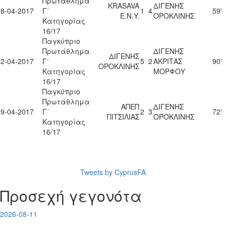
Πρωτάθλημα
KRASAVA
ΔΙΓΕΝΗΣ
08-04-2017
Γ΄
1
4
59'
Ε.Ν.Y.
ΟΡΟΚΛΙΝΗΣ
Κατηγορίας
16/17
Παγκύπριο
Πρωτάθλημα
ΔΙΓΕΝΗΣ
ΔΙΓΕΝΗΣ
22-04-2017
Γ΄
5
2
ΑΚΡΙΤΑΣ
90'
ΟΡΟΚΛΙΝΗΣ
Κατηγορίας
ΜΟΡΦΟΥ
16/17
Παγκύπριο
Πρωτάθλημα
ΑΠΕΠ
ΔΙΓΕΝΗΣ
29-04-2017
Γ΄
2
3
72'
ΠΙΤΣΙΛΙΑΣ
ΟΡΟΚΛΙΝΗΣ
Κατηγορίας
16/17
Tweets by CyprusFA
Προσεχή γεγονότα
2026-08-11