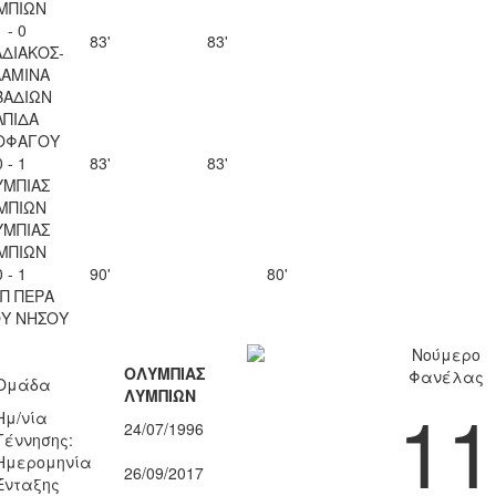
ΜΠΙΩΝ
1 - 0
83'
83'
ΑΔΙΑΚΟΣ-
ΛΑΜΙΝΑ
ΒΑΔΙΩΝ
ΛΠΙΔΑ
ΟΦΑΓΟΥ
0 - 1
83'
83'
ΥΜΠΙΑΣ
ΜΠΙΩΝ
ΥΜΠΙΑΣ
ΜΠΙΩΝ
0 - 1
90'
80'
Π ΠΕΡΑ
ΟΥ ΝΗΣΟΥ
Νούμερο
ΟΛΥΜΠΙΑΣ
Φανέλας
Ομάδα
ΛΥΜΠΙΩΝ
11
Ημ/νία
24/07/1996
Γέννησης:
Ημερομηνία
26/09/2017
Ένταξης