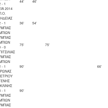
44'
46'
2 - 1
ΙΑ 2014
Π.Ο.
ΗΔΕΙΑΣ
2 - 1
36'
54'
ΥΜΠΙΑΣ
ΜΠΙΩΝ
ΥΜΠΙΑΣ
ΜΠΙΩΝ
75'
75'
0 - 0
ΠΙΤΣΙΛΙΑΣ
ΥΜΠΙΑΣ
ΜΠΙΩΝ
2 - 1
90'
66'
ΥΡΩΝΑΣ
ΠΕΤΡΙΟΥ
ΓΕΝΗΣ
ΚΛΙΝΗΣ
3 - 1
90'
ΥΜΠΙΑΣ
ΜΠΙΩΝ
ΥΜΠΙΑΣ