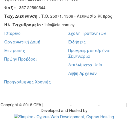
Φαξ :
+357 22590544
Ταχ. Διεύθυνση :
Τ.Θ. 25071, 1306 - Λευκωσία Κύπρος
Ηλ. Ταχυδρομείο :
info@cfa.com.cy
Ιστορικό
Σχολή Προπονητών
Οργανωτική Δομή
Ειδήσεις
Επιτροπές
Προγραμματισμένα
Σεμινάρια
Πρώην Προέδροι
Διπλώματα Uefa
Ληψη Αρχείων
Προηγούμενες Χρονιές
γραφείτε στο ενημερωτικό μας δελτίο
Copyright © 2018 CFA |
Privacy policy
-
Terms of Use
-
Cookie Policy
|
Developed and Hosted by
Change your consent