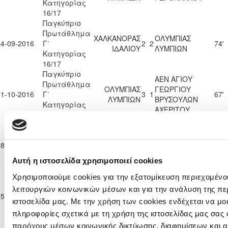
Κατηγορίας
16/17
Παγκύπριο
Πρωτάθλημα
ΧΑΛΚΑΝΟΡΑΣ
ΟΛΥΜΠΙΑΣ
24-09-2016
Γ΄
2
2
74'
ΙΔΑΛΙΟΥ
ΛΥΜΠΙΩΝ
Κατηγορίας
16/17
Παγκύπριο
ΑΕΝ ΑΓΙΟΥ
Πρωτάθλημα
ΟΛΥΜΠΙΑΣ
ΓΕΩΡΓΙΟΥ
01-10-2016
Γ΄
3
1
67'
ΛΥΜΠΙΩΝ
ΒΡΥΣΟΥΛΩΝ
Κατηγορίας
ΑΧΕΡΙΤΟΥ
16/17
Παγκύπριο
Πρωτάθλημα
Π.Ο.
ΟΛΥΜΠΙΑΣ
08-10-2016
Γ΄
ΞΥΛΟΤΥΜΠΟΥ
1
1
20'
ΛΥΜΠΙΩΝ
Κατηγορίας
2006
Αυτή η ιστοσελίδα χρησιμοποιεί cookies
16/17
Παγκύπριο
Χρησιμοποιούμε cookies για την εξατομίκευση περιεχομένο
Πρωτάθλημα
λειτουργιών κοινωνικών μέσων και για την ανάλυση της πε
ΟΛΥΜΠΙΑΣ
15-10-2016
Γ΄
2
1
ΠΕΓΕΙΑ 2014
44'
ΛΥΜΠΙΩΝ
ιστοσελίδα μας. Με την χρήση των cookies ενδέχεται να μ
Κατηγορίας
πληροφορίες σχετικά με τη χρήση της ιστοσελίδας μας σας 
16/17
Παγκύπριο
παρόχους μέσων κοινωνικής δικτύωσης, διαφημίσεων και α