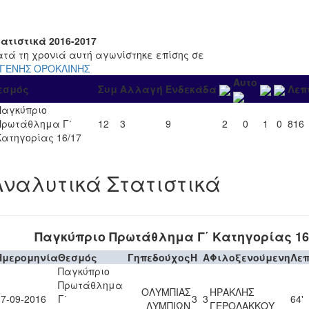
τατιστικά 2016-2017
ατά τη χρονιά αυτή αγωνίστηκε επίσης σε
ΙΓΕΝΗΣ ΟΡΟΚΛΙΝΗΣ
Αυτο
εσμός
Συμ
Αλλαγή
Ενδεκάδα
Λεπ
Παγκύπριο
Πρωτάθλημα Γ΄
12
3
9
2
0
1
0
816
Κατηγορίας 16/17
Αναλυτικά Στατιστικά
Παγκύπριο Πρωτάθλημα Γ΄ Κατηγορίας 16
Ημερομηνία
Θεσμός
Γηπεδούχος
H
A
Φιλοξενούμενη
Λε
Παγκύπριο
Πρωτάθλημα
ΟΛΥΜΠΙΑΣ
ΗΡΑΚΛΗΣ
17-09-2016
Γ΄
3
3
64'
ΛΥΜΠΙΩΝ
ΓΕΡΟΛΑΚΚΟΥ