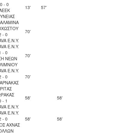
0 - 0
13'
57'
ΑΕΕΚ
ΥΝΕΙΑΣ
ΣΑΛΑΜΙΝΑ
ΟΧΩΣΤΟΥ
70'
2 - 0
VA Ε.Ν.Y.
VA Ε.Ν.Y.
1 - 0
70'
ΣΗ ΝΕΩΝ
ΛΙΜΝΙΟΥ
VA Ε.Ν.Y.
2 - 0
70'
ΛΑΡΝΑΚΑΣ
ΡΙΤΑΣ
ΩΡΑΚΑΣ
58'
58'
0 - 1
VA Ε.Ν.Y.
VA Ε.Ν.Y.
2 - 0
58'
58'
ΟΣ ΑΧΝΑΣ
ΟΛΛΩΝ