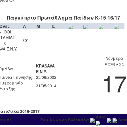
ΟΦΑΓΟΥ
Παγκύπριο Πρωτάθλημα Παίδων Κ-15 16/17
ώνες
Λ
Μ
Έ
Ν. ΘΟΙ
ΤΑΜΙΑΣ
80'
 - 0
VA Ε.Ν.Y.
Νούμερο
Φανέλας
KRASAVA
Ομάδα
17
Ε.Ν.Y.
Ημ/νία Γέννησης:
25/06/2002
Ημερομηνία
31/05/2014
Ένταξης
τατιστικά 2016-2017
Αυτο
εσμός
Συμ
Αλλαγή
Ενδεκάδα
Λεπ