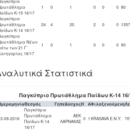
Παγκύπριο
Πρωτάθλημα
1
0
1
0
0
0
80
Παίδων Κ-15 16/17
Παγκύπριο
Πρωτάθλημα
24
4
20
2
0
0
135
Παίδων Κ-14 16/17
Παγκύπριο
Πρωτάθλημα Νέων
1
0
1
0
0
0
90
κάτω των 21 Γ΄
Κατηγορίας 16/17
Αναλυτικά Στατιστικά
Παγκύπριο Πρωτάθλημα Παίδων Κ-14 16/
Ημερομηνία
Θεσμός
Γηπεδούχος
H
A
Φιλοξενούμενη
Λ
Παγκύπριο
Πρωτάθλημα
ΑΕΚ
03-09-2016
0
1
KRASAVA Ε.Ν.Y.
70
Παίδων Κ-14
ΛΑΡΝΑΚΑΣ
16/17