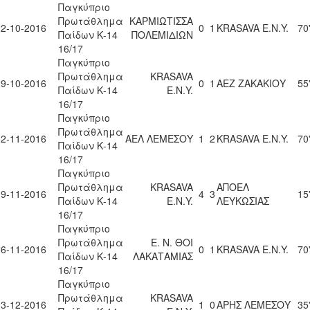
Παγκύπριο
Πρωτάθλημα
ΚΑΡΜΙΩΤΙΣΣΑ
22-10-2016
0
1
KRASAVA Ε.Ν.Y.
70
Παίδων Κ-14
ΠΟΛΕΜΙΔΙΩΝ
16/17
Παγκύπριο
Πρωτάθλημα
KRASAVA
29-10-2016
0
1
ΑΕΖ ΖΑΚΑΚΙΟΥ
55
Παίδων Κ-14
Ε.Ν.Y.
16/17
Παγκύπριο
Πρωτάθλημα
12-11-2016
ΑΕΛ ΛΕΜΕΣΟΥ
1
2
KRASAVA Ε.Ν.Y.
70
Παίδων Κ-14
16/17
Παγκύπριο
Πρωτάθλημα
KRASAVA
ΑΠΟΕΛ
19-11-2016
4
3
15
Παίδων Κ-14
Ε.Ν.Y.
ΛΕΥΚΩΣΙΑΣ
16/17
Παγκύπριο
Πρωτάθλημα
Ε. Ν. ΘΟΙ
26-11-2016
0
1
KRASAVA Ε.Ν.Y.
70
Παίδων Κ-14
ΛΑΚΑΤΑΜΙΑΣ
16/17
Παγκύπριο
Πρωτάθλημα
KRASAVA
03-12-2016
1
0
ΑΡΗΣ ΛΕΜΕΣΟΥ
35