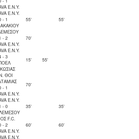
0 - 1
VA Ε.Ν.Y.
VA Ε.Ν.Y.
0 - 1
55'
55'
ΖΑΚΑΚΙΟΥ
ΛΕΜΕΣΟΥ
1 - 2
70'
VA Ε.Ν.Y.
VA Ε.Ν.Y.
4 - 3
15'
55'
ΠΟΕΛ
ΚΩΣΙΑΣ
 Ν. ΘΟΙ
ΑΤΑΜΙΑΣ
70'
0 - 1
VA Ε.Ν.Y.
VA Ε.Ν.Y.
1 - 0
35'
35'
 ΛΕΜΕΣΟΥ
ΟΣ F.C.
0 - 2
60'
60'
VA Ε.Ν.Y.
VA Ε.Ν.Y.