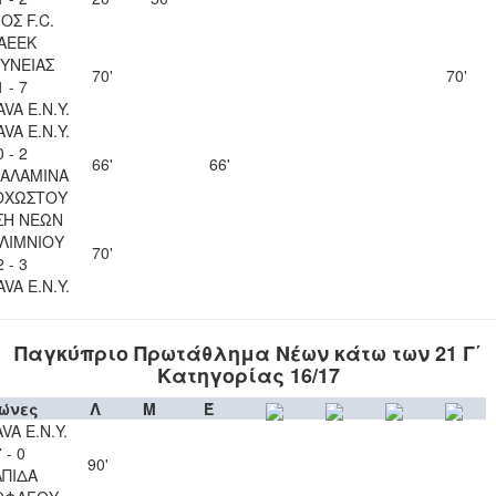
ΟΣ F.C.
ΑΕΕΚ
ΥΝΕΙΑΣ
70'
70'
1 - 7
VA Ε.Ν.Y.
VA Ε.Ν.Y.
0 - 2
66'
66'
ΣΑΛΑΜΙΝΑ
ΟΧΩΣΤΟΥ
ΣΗ ΝΕΩΝ
ΛΙΜΝΙΟΥ
70'
2 - 3
VA Ε.Ν.Y.
Παγκύπριο Πρωτάθλημα Νέων κάτω των 21 Γ΄
Κατηγορίας 16/17
ώνες
Λ
Μ
Έ
VA Ε.Ν.Y.
 - 0
90'
ΛΠΙΔΑ