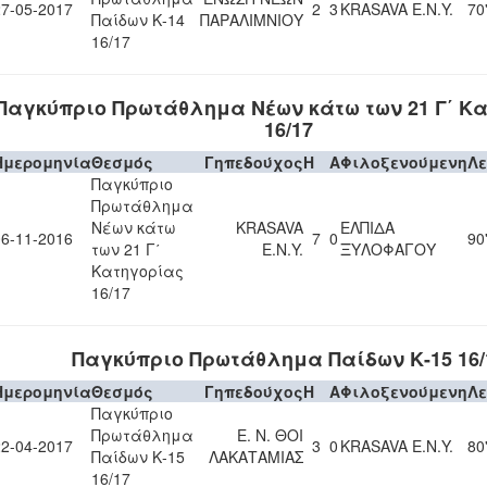
27-05-2017
2
3
KRASAVA Ε.Ν.Y.
70
Παίδων Κ-14
ΠΑΡΑΛΙΜΝΙΟΥ
16/17
Παγκύπριο Πρωτάθλημα Νέων κάτω των 21 Γ΄ Κ
16/17
Ημερομηνία
Θεσμός
Γηπεδούχος
H
A
Φιλοξενούμενη
Λ
Παγκύπριο
Πρωτάθλημα
Νέων κάτω
KRASAVA
ΕΛΠΙΔΑ
06-11-2016
7
0
90
των 21 Γ΄
Ε.Ν.Y.
ΞΥΛΟΦΑΓΟΥ
Κατηγορίας
16/17
Παγκύπριο Πρωτάθλημα Παίδων Κ-15 16/
Ημερομηνία
Θεσμός
Γηπεδούχος
H
A
Φιλοξενούμενη
Λ
Παγκύπριο
Πρωτάθλημα
Ε. Ν. ΘΟΙ
22-04-2017
3
0
KRASAVA Ε.Ν.Y.
80
Παίδων Κ-15
ΛΑΚΑΤΑΜΙΑΣ
16/17