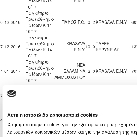
Παίδων Κ-14
Ε.Ν.Y.
16/17
Παγκύπριο
Πρωτάθλημα
10-12-2016
ΠΑΦΟΣ F.C.
0
2
KRASAVA Ε.Ν.Y.
60
Παίδων Κ-14
16/17
Παγκύπριο
Πρωτάθλημα
KRASAVA
ΠΑΕΕΚ
17-12-2016
10
0
13
Παίδων Κ-14
Ε.Ν.Y.
ΚΕΡΥΝΕΙΑΣ
16/17
Παγκύπριο
ΝΕΑ
Πρωτάθλημα
04-01-2017
ΣΑΛΑΜΙΝΑ
2
0
KRASAVA Ε.Ν.Y.
70
Παίδων Κ-14
ΑΜΜΟΧΩΣΤΟΥ
16/17
Παγκύπριο
Πρωτάθλημα
KRASAVA
ΕΝΩΣΗ ΝΕΩΝ
07-01-2017
1
0
70
Παίδων Κ-14
Ε.Ν.Y.
ΠΑΡΑΛΙΜΝΙΟΥ
16/17
Παγκύπριο
Αυτή η ιστοσελίδα χρησιμοποιεί cookies
Πρωτάθλημα
KRASAVA
14-01-2017
2
0
ΑΕΚ ΛΑΡΝΑΚΑΣ
70
Παίδων Κ-14
Ε.Ν.Y.
Χρησιμοποιούμε cookies για την εξατομίκευση περιεχομένο
16/17
λειτουργιών κοινωνικών μέσων και για την ανάλυση της πε
Παγκύπριο