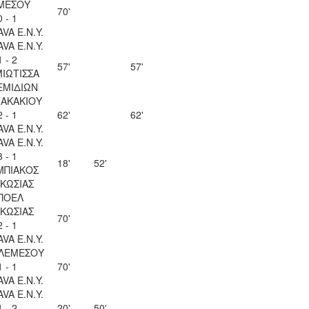
ΜΕΣΟΥ
70'
0 - 1
VA Ε.Ν.Y.
VA Ε.Ν.Y.
1 - 2
57'
57'
ΙΩΤΙΣΣΑ
ΕΜΙΔΙΩΝ
ΖΑΚΑΚΙΟΥ
2 - 1
62'
62'
VA Ε.Ν.Y.
VA Ε.Ν.Y.
3 - 1
18'
52'
ΜΠΙΑΚΟΣ
ΚΩΣΙΑΣ
ΠΟΕΛ
ΚΩΣΙΑΣ
70'
2 - 1
VA Ε.Ν.Y.
 ΛΕΜΕΣΟΥ
1 - 1
70'
VA Ε.Ν.Y.
VA Ε.Ν.Y.
1 - 2
20'
50'