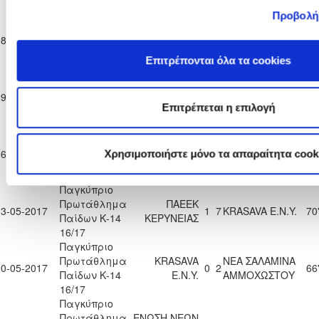
16/17
Προβολή
Παγκύπριο
Πρωτάθλημα
ΑΠΟΕΛ
08-04-2017
2
1
KRASAVA Ε.Ν.Y.
70
Παίδων Κ-14
ΛΕΥΚΩΣΙΑΣ
Επιτρέπονται όλα τα cookies
16/17
Παγκύπριο
Πρωτάθλημα
ΑΡΗΣ
29-04-2017
1
1
KRASAVA Ε.Ν.Y.
70
Παίδων Κ-14
ΛΕΜΕΣΟΥ
Επιτρέπεται η επιλογή
16/17
Παγκύπριο
Πρωτάθλημα
KRASAVA
06-05-2017
1
2
ΠΑΦΟΣ F.C.
20
Χρησιμοποιήστε μόνο τα απαραίτητα cook
Παίδων Κ-14
Ε.Ν.Y.
16/17
Παγκύπριο
Πρωτάθλημα
ΠΑΕΕΚ
13-05-2017
1
7
KRASAVA Ε.Ν.Y.
70
Παίδων Κ-14
ΚΕΡΥΝΕΙΑΣ
16/17
Παγκύπριο
Πρωτάθλημα
KRASAVA
ΝΕΑ ΣΑΛΑΜΙΝΑ
20-05-2017
0
2
66
Παίδων Κ-14
Ε.Ν.Y.
ΑΜΜΟΧΩΣΤΟΥ
16/17
Παγκύπριο
Πρωτάθλημα
ΕΝΩΣΗ ΝΕΩΝ