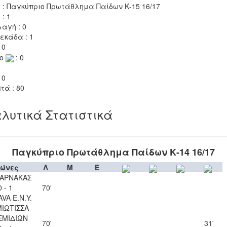
 : Παγκύπριο Πρωτάθλημα Παίδων Κ-15 16/17
 : 1
αγή : 0
εκάδα : 1
 0
το
: 0
 0
τά : 80
λυτικά Στατιστικά
Παγκύπριο Πρωτάθλημα Παίδων Κ-14 16/17
ώνες
Λ
Μ
Έ
ΛΑΡΝΑΚΑΣ
0 - 1
70'
VA Ε.Ν.Y.
ΙΩΤΙΣΣΑ
ΕΜΙΔΙΩΝ
70'
31'