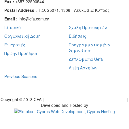
Fax :
+357 22590544
Postal Address :
Τ.Θ. 25071, 1306 - Λευκωσία Κύπρος
Email :
info@cfa.com.cy
Ιστορικό
Σχολή Προπονητών
Οργανωτική Δομή
Ειδήσεις
Επιτροπές
Προγραμματισμένα
Σεμινάρια
Πρώην Προέδροι
Διπλώματα Uefa
Ληψη Αρχείων
Previous Seasons
bscribe to our Newsletter
Copyright © 2018 CFA |
Privacy policy
-
Terms of Use
-
Cookie Policy
|
Developed and Hosted by
Change your consent