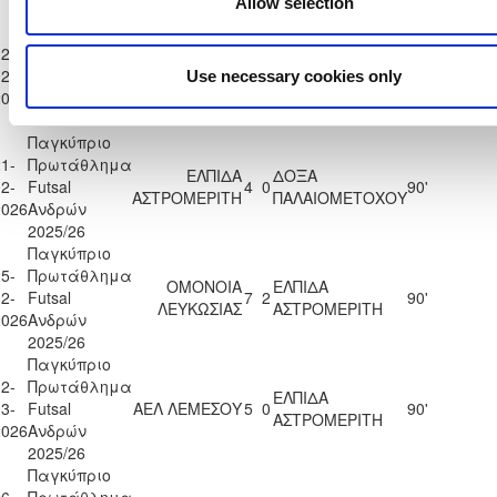
Allow selection
2025/26
Παγκύπριο
2-
Πρωτάθλημα
ΕΝΩΣΗ ΝΕΩΝ
ΕΛΠΙΔΑ
2-
Futsal
8
3
90'
Use necessary cookies only
ΛΑΤΣΙΩΝ
ΑΣΤΡΟΜΕΡΙΤΗ
2026
Ανδρών
2025/26
Παγκύπριο
1-
Πρωτάθλημα
ΕΛΠΙΔΑ
ΔΟΞΑ
2-
Futsal
4
0
90'
ΑΣΤΡΟΜΕΡΙΤΗ
ΠΑΛΑΙΟΜΕΤΟΧΟΥ
2026
Ανδρών
2025/26
Παγκύπριο
5-
Πρωτάθλημα
ΟΜΟΝΟΙΑ
ΕΛΠΙΔΑ
2-
Futsal
7
2
90'
ΛΕΥΚΩΣΙΑΣ
ΑΣΤΡΟΜΕΡΙΤΗ
2026
Ανδρών
2025/26
Παγκύπριο
2-
Πρωτάθλημα
ΕΛΠΙΔΑ
3-
Futsal
ΑΕΛ ΛΕΜΕΣΟΥ
5
0
90'
ΑΣΤΡΟΜΕΡΙΤΗ
2026
Ανδρών
2025/26
Παγκύπριο
6-
Πρωτάθλημα