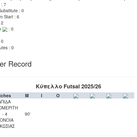
 : 7
ubstitute : 0
m Start : 6
 2
n
: 0
 0
utes : 0
yer Record
Κύπελλο Futsal 2025/26
tches
M
I
O
ΛΠΙΔΑ
ΟΜΕΡΙΤΗ
1 - 4
90'
ΟΝΟΙΑ
ΚΩΣΙΑΣ