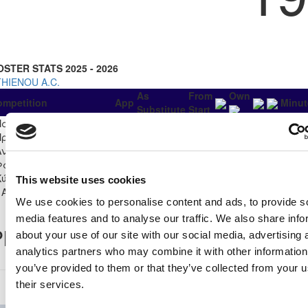
OSTER STATS 2025 - 2026
THIENOU A.C.
As
From
Own
ompetition
App
Minut
Substitute
Start
Παγκύπριο
Πρωτάθλημα Futsal
7
0
6
2
0
1
0
0
Ανδρών 2025/26 - Α'
Φάση
Κύπελλο Futsal 2025/26
This website uses cookies
1
0
1
0
0
0
0
- Α' Φάση
We use cookies to personalise content and ads, to provide s
media features and to analyse our traffic. We also share info
layer Record
about your use of our site with our social media, advertising 
analytics partners who may combine it with other information
you’ve provided to them or that they’ve collected from your u
their services.
Κύπελλο Futsal 2025/26