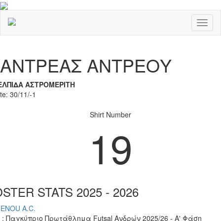
Toggl
naviga
Previous
Nex
ΑΝΤΡΕΑΣ ΑΝΤΡΕΟΥ
ΕΛΠΙΔΑ ΑΣΤΡΟΜΕΡΙΤΗ
te: 30/11/-1
Shirt Number
19
STER STATS 2025 - 2026
IENOU A.C.
 : Παγκύπριο Πρωτάθλημα Futsal Ανδρών 2025/26 - Α' Φάση