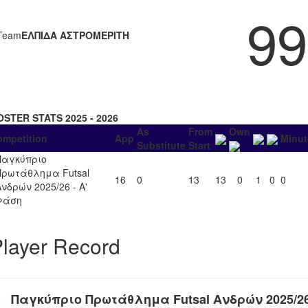
99
Team
ΕΛΠΙΔΑ ΑΣΤΡΟΜΕΡΙΤΗ
OSTER STATS 2025 - 2026
As
From
Own
ompetition
App
Minut
Substitute
Start
Παγκύπριο
Πρωτάθλημα Futsal
16
0
13
13
0
1
0
0
Ανδρών 2025/26 - Α'
Φάση
layer Record
Παγκύπριο Πρωτάθλημα Futsal Ανδρών 2025/2