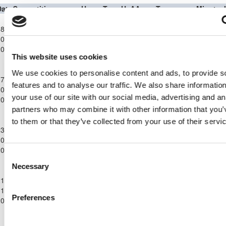
Date
Competition
Home Team
H
A
Away Team
Minutes
Παγκύπριο
8-
Πρωτάθλημα
ΑΠΟΕΛ
ΕΛΠΙΔΑ
0-
Futsal
4
1
90'
ΛΕΥΚΩΣΙΑΣ
ΑΣΤΡΟΜΕΡΙΤΗ
2025
Ανδρών
This website uses cookies
2025/26
Παγκύπριο
We use cookies to personalise content and ads, to provide s
7-
Πρωτάθλημα
ΕΛΠΙΔΑ
ΑΠΟΛΛΩΝΑΣ
features and to analyse our traffic. We also share informatio
0-
Futsal
1
5
90'
ΑΣΤΡΟΜΕΡΙΤΗ
ΛΕΜΕΣΟΥ
your use of our site with our social media, advertising and an
2025
Ανδρών
2025/26
partners who may combine it with other information that you’
Παγκύπριο
to them or that they’ve collected from your use of their servi
3-
Πρωτάθλημα
ΕΛΠΙΔΑ
0-
Futsal
AGBU ARARAT
9
1
90'
ΑΣΤΡΟΜΕΡΙΤΗ
2025
Ανδρών
Consent
2025/26
Necessary
Selection
Παγκύπριο
1-
Πρωτάθλημα
ΕΛΠΙΔΑ
ΕΝΩΣΗ ΝΕΩΝ
1-
Futsal
6
9
90'
ΑΣΤΡΟΜΕΡΙΤΗ
ΛΑΤΣΙΩΝ
Preferences
2025
Ανδρών
2025/26
Παγκύπριο