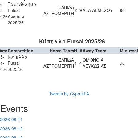
6-
Πρωτάθλημα
ΕΛΠΙΔΑ
3-
Futsal
2
9
ΑΕΛ ΛΕΜΕΣΟΥ
90'
ΑΣΤΡΟΜΕΡΙΤΗ
2026
Ανδρών
2025/26
Κύπελλο Futsal 2025/26
Date
Competition
Home Team
H
A
Away Team
Minutes
5-
Κύπελλο
ΕΛΠΙΔΑ
ΟΜΟΝΟΙΑ
1-
Futsal
1
4
90'
ΑΣΤΡΟΜΕΡΙΤΗ
ΛΕΥΚΩΣΙΑΣ
2026
2025/26
Tweets by CyprusFA
Events
2026-08-11
2026-08-12
2026-08-13