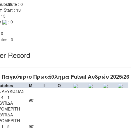
ubstitute : 0
m Start : 13
 13
n
: 0
 0
utes : 0
yer Record
Παγκύπριο Πρωτάθλημα Futsal Ανδρών 2025/26
atches
M
I
O
 ΛΕΥΚΩΣΙΑΣ
4 - 1
90'
ΕΛΠΙΔΑ
ΡΟΜΕΡΙΤΗ
ΕΛΠΙΔΑ
ΡΟΜΕΡΙΤΗ
1 - 5
90'