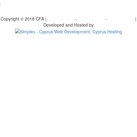
bscribe to our Newsletter
Copyright © 2018 CFA |
Privacy policy
-
Terms of Use
-
Cookie Policy
|
Developed and Hosted by
Change your consent