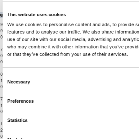
Παγκύπριο Πρωτάθλημα Παίδων Κ-16 2024/2
This website uses cookies
Date
Competition
Home Team
H
A
Away Team
Minute
Παγκύπριο
9-
We use cookies to personalise content and ads, to provide s
Πρωτάθλημα
ΑΠΟΛΛΩΝ
ΑΝΑΓΕΝΝΗΣΗ
9-
1
2
38'
features and to analyse our traffic. We also share informatio
Παίδων Κ-16
ΛΥΜΠΙΩΝ
ΔΕΡΥΝΕΙΑΣ
2024
use of our site with our social media, advertising and analyti
2024/25
Παγκύπριο
who may combine it with other information that you’ve provi
7-
VALENCIA C.F.
Πρωτάθλημα
ΑΝΑΓΕΝΝΗΣΗ
or that they’ve collected from your use of their services.
0-
SOCCER ACADEMY
4
0
44'
Παίδων Κ-16
ΔΕΡΥΝΕΙΑΣ
2024
CYPRUS
2024/25
Παγκύπριο
0-
Consent
Πρωτάθλημα
Π.Ο. ΑΔΩΝΙΣ
ΑΝΑΓΕΝΝΗΣΗ
1-
2
7
90'
Necessary
Παίδων Κ-16
ΙΔΑΛΙΟΥ
ΔΕΡΥΝΕΙΑΣ
Selection
2024
2024/25
Παγκύπριο
7-
OLYMPIACOS
Preferences
Πρωτάθλημα
ΑΝΑΓΕΝΝΗΣΗ
1-
1
1
SOCCER WORLD
93'
Παίδων Κ-16
ΔΕΡΥΝΕΙΑΣ
2024
CYPRUS FC
2024/25
Παγκύπριο
Statistics
1-
ΑΣΠΙΣ
Πρωτάθλημα
ΑΝΑΓΕΝΝΗΣΗ
2-
ΑΥΤΟΣΤΕΓΑΣΕΩΣ
5
1
92'
Παίδων Κ-16
ΔΕΡΥΝΕΙΑΣ
2024
ΓΕΡΙΟΥ