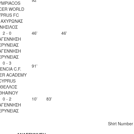
92'
YMPIACOS
CER WORLD
YPRUS FC
. ΑΧΥΡΩΝΑΣ
ΝΗΣΙΛΟΣ
2 - 0
46'
46'
ΑΓΕΝΝΗΣΗ
ΕΡΥΝΕΙΑΣ
ΑΓΕΝΝΗΣΗ
ΕΡΥΝΕΙΑΣ
0 - 3
91'
ENCIA C.F.
ER ACADEMY
CYPRUS
ΘΕΛΛΟΣ
ΘΗΑΙΝΟΥ
0 - 2
10'
83'
ΑΓΕΝΝΗΣΗ
ΕΡΥΝΕΙΑΣ
Shirt Number