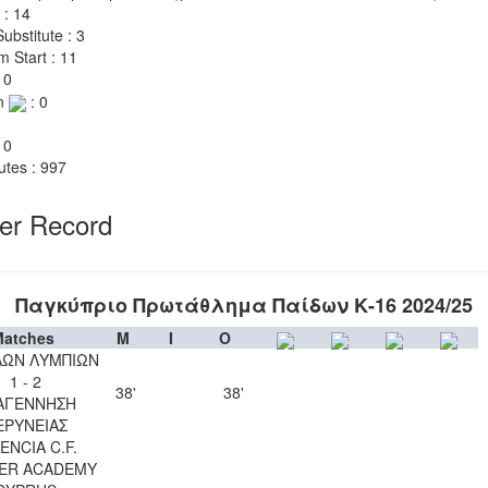
 : 14
ubstitute : 3
m Start : 11
 0
n
: 0
 0
utes : 997
yer Record
Παγκύπριο Πρωτάθλημα Παίδων Κ-16 2024/25
atches
M
I
O
ΛΩΝ ΛΥΜΠΙΩΝ
1 - 2
38'
38'
ΑΓΕΝΝΗΣΗ
ΕΡΥΝΕΙΑΣ
ENCIA C.F.
ER ACADEMY