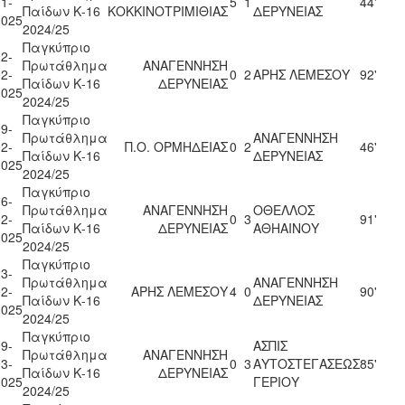
1-
5
1
44'
Παίδων Κ-16
ΚΟΚΚΙΝΟΤΡΙΜΙΘΙΑΣ
ΔΕΡΥΝΕΙΑΣ
2025
2024/25
Παγκύπριο
2-
Πρωτάθλημα
ΑΝΑΓΕΝΝΗΣΗ
2-
0
2
ΑΡΗΣ ΛΕΜΕΣΟΥ
92'
Παίδων Κ-16
ΔΕΡΥΝΕΙΑΣ
2025
2024/25
Παγκύπριο
9-
Πρωτάθλημα
ΑΝΑΓΕΝΝΗΣΗ
2-
Π.Ο. ΟΡΜΗΔΕΙΑΣ
0
2
46'
Παίδων Κ-16
ΔΕΡΥΝΕΙΑΣ
2025
2024/25
Παγκύπριο
6-
Πρωτάθλημα
ΑΝΑΓΕΝΝΗΣΗ
ΟΘΕΛΛΟΣ
2-
0
3
91'
Παίδων Κ-16
ΔΕΡΥΝΕΙΑΣ
ΑΘΗΑΙΝΟΥ
2025
2024/25
Παγκύπριο
3-
Πρωτάθλημα
ΑΝΑΓΕΝΝΗΣΗ
2-
ΑΡΗΣ ΛΕΜΕΣΟΥ
4
0
90'
Παίδων Κ-16
ΔΕΡΥΝΕΙΑΣ
2025
2024/25
Παγκύπριο
9-
ΑΣΠΙΣ
Πρωτάθλημα
ΑΝΑΓΕΝΝΗΣΗ
3-
0
3
ΑΥΤΟΣΤΕΓΑΣΕΩΣ
85'
Παίδων Κ-16
ΔΕΡΥΝΕΙΑΣ
2025
ΓΕΡΙΟΥ
2024/25