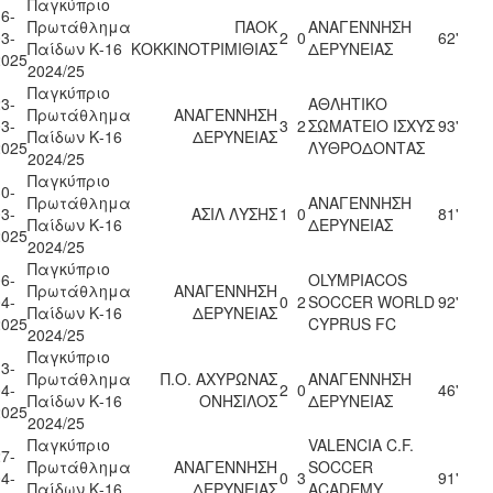
Παγκύπριο
6-
Πρωτάθλημα
ΠΑΟΚ
ΑΝΑΓΕΝΝΗΣΗ
3-
2
0
62'
Παίδων Κ-16
ΚΟΚΚΙΝΟΤΡΙΜΙΘΙΑΣ
ΔΕΡΥΝΕΙΑΣ
2025
2024/25
Παγκύπριο
3-
ΑΘΛΗΤΙΚΟ
Πρωτάθλημα
ΑΝΑΓΕΝΝΗΣΗ
3-
3
2
ΣΩΜΑΤΕΙΟ ΙΣΧΥΣ
93'
Παίδων Κ-16
ΔΕΡΥΝΕΙΑΣ
2025
ΛΥΘΡΟΔΟΝΤΑΣ
2024/25
Παγκύπριο
0-
Πρωτάθλημα
ΑΝΑΓΕΝΝΗΣΗ
3-
ΑΣΙΛ ΛΥΣΗΣ
1
0
81'
Παίδων Κ-16
ΔΕΡΥΝΕΙΑΣ
2025
2024/25
Παγκύπριο
6-
OLYMPIACOS
Πρωτάθλημα
ΑΝΑΓΕΝΝΗΣΗ
4-
0
2
SOCCER WORLD
92'
Παίδων Κ-16
ΔΕΡΥΝΕΙΑΣ
2025
CYPRUS FC
2024/25
Παγκύπριο
3-
Πρωτάθλημα
Π.Ο. ΑΧΥΡΩΝΑΣ
ΑΝΑΓΕΝΝΗΣΗ
4-
2
0
46'
Παίδων Κ-16
ΟΝΗΣΙΛΟΣ
ΔΕΡΥΝΕΙΑΣ
2025
2024/25
Παγκύπριο
VALENCIA C.F.
7-
Πρωτάθλημα
ΑΝΑΓΕΝΝΗΣΗ
SOCCER
4-
0
3
91'
Παίδων Κ-16
ΔΕΡΥΝΕΙΑΣ
ACADEMY