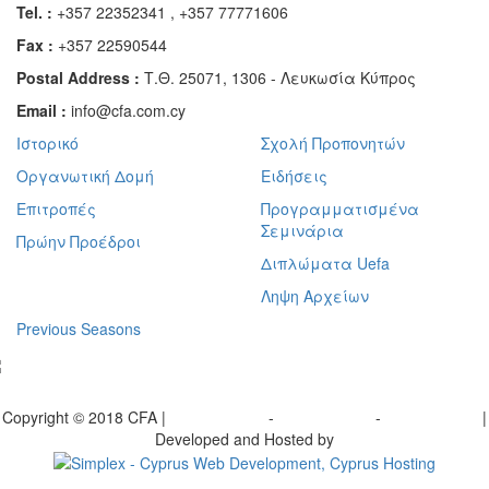
Tel. :
+357 22352341 , +357 77771606
Fax :
+357 22590544
Postal Address :
Τ.Θ. 25071, 1306 - Λευκωσία Κύπρος
Email :
info@cfa.com.cy
Ιστορικό
Σχολή Προπονητών
Οργανωτική Δομή
Ειδήσεις
Επιτροπές
Προγραμματισμένα
Σεμινάρια
Πρώην Προέδροι
Διπλώματα Uefa
Ληψη Αρχείων
Previous Seasons
bscribe to our Newsletter
Copyright © 2018 CFA |
Privacy policy
-
Terms of Use
-
Cookie Policy
|
Developed and Hosted by
Change your consent