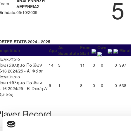
5
ΑΝΑΓΕΝΝΗΣΗ
Team
ΔΕΡΥΝΕΙΑΣ
Birthdate:
05/10/2009
OSTER STATS 2024 - 2025
As
From
Own
ompetition
App
Minut
Substitute
Start
Παγκύπριο
Πρωτάθλημα Παίδων
14
3
11
0
0
0
997
Κ-16 2024/25 - Α΄ Φάση
Παγκύπριο
Πρωτάθλημα Παίδων
9
1
8
0
0
0
638
-16 2024/25 - Β' Φάση Α'
Όμιλος
layer Record