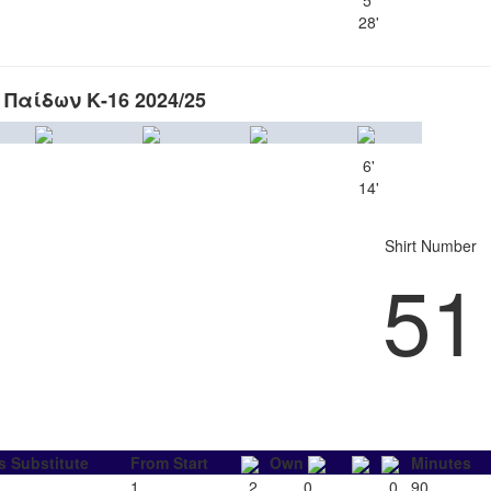
28'
Παίδων Κ-16 2024/25
6'
14'
Shirt Number
51
s Substitute
From Start
Own
Minutes
1
2
0
0
90