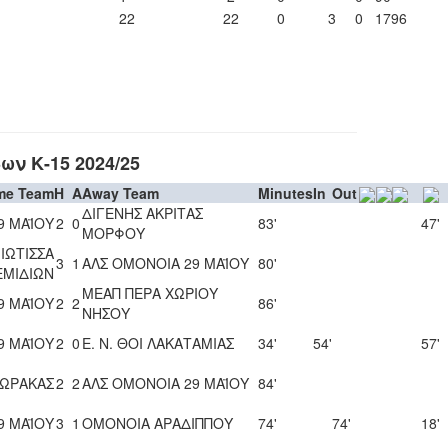
22
22
0
3
0
1796
ν Κ-15 2024/25
me Team
H
A
Away Team
Minutes
In
Out
ΔΙΓΕΝΗΣ ΑΚΡΙΤΑΣ
9 ΜΑΪΟΥ
2
0
83'
47'
ΜΟΡΦΟΥ
ΙΩΤΙΣΣΑ
3
1
ΑΛΣ ΟΜΟΝΟΙΑ 29 ΜΑΪΟΥ
80'
ΕΜΙΔΙΩΝ
ΜΕΑΠ ΠΕΡΑ ΧΩΡΙΟΥ
9 ΜΑΪΟΥ
2
2
86'
ΝΗΣΟΥ
9 ΜΑΪΟΥ
2
0
Ε. Ν. ΘΟΙ ΛΑΚΑΤΑΜΙΑΣ
34'
54'
57'
ΛΩΡΑΚΑΣ
2
2
ΑΛΣ ΟΜΟΝΟΙΑ 29 ΜΑΪΟΥ
84'
9 ΜΑΪΟΥ
3
1
ΟΜΟΝΟΙΑ ΑΡΑΔΙΠΠΟΥ
74'
74'
18'