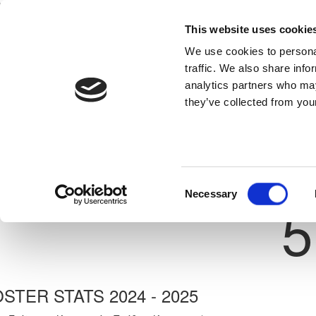
This website uses cookie
Home
National Teams
Competitions
We use cookies to personal
traffic. We also share info
analytics partners who may
they’ve collected from your
Previous
HUSEYIN ALIBABA
ΑΛΣ ΟΜΟΝΟΙΑ 29 ΜΑΪΟΥ
ate: 22/03/2010
Shirt 
Consent
Necessary
5
Selection
STER STATS 2024 - 2025