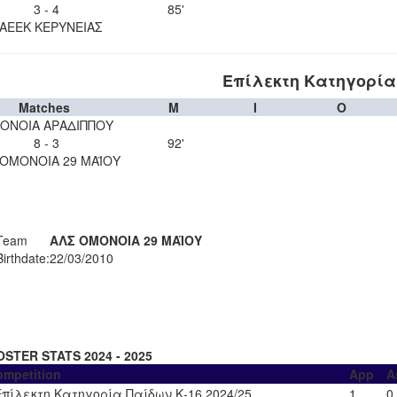
3 - 4
85'
ΑΕΕΚ ΚΕΡΥΝΕΙΑΣ
Επίλεκτη Κατηγορία 
Matches
M
I
O
ΟΝΟΙΑ ΑΡΑΔΙΠΠΟΥ
8 - 3
92'
 ΟΜΟΝΟΙΑ 29 ΜΑΪΟΥ
Team
ΑΛΣ ΟΜΟΝΟΙΑ 29 ΜΑΪΟΥ
Birthdate:
22/03/2010
OSTER STATS 2024 - 2025
ompetition
App
A
Επίλεκτη Κατηγορία Παίδων Κ-16 2024/25
1
0