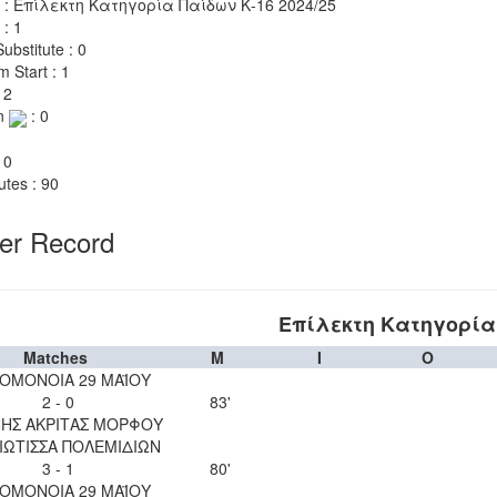
 : Επίλεκτη Κατηγορία Παίδων Κ-16 2024/25
 : 1
ubstitute : 0
m Start : 1
 2
n
: 0
 0
utes : 90
yer Record
Επίλεκτη Κατηγορία 
Matches
M
I
O
 ΟΜΟΝΟΙΑ 29 ΜΑΪΟΥ
2 - 0
83'
ΝΗΣ ΑΚΡΙΤΑΣ ΜΟΡΦΟΥ
ΙΩΤΙΣΣΑ ΠΟΛΕΜΙΔΙΩΝ
3 - 1
80'
 ΟΜΟΝΟΙΑ 29 ΜΑΪΟΥ