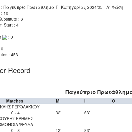
 : Παγκύπριο Πρωτάθλημα Γ΄ Κατηγορίας 2024/25 - Α΄ Φάση
 : 10
ubstitute : 6
m Start : 4
 1
n
: 0
 0
utes : 453
yer Record
Παγκύπριο Πρωτάθλημα 
Matches
M
I
O
ΚΛΗΣ ΓΕΡΟΛΑΚΚΟΥ
0 - 4
32'
63'
ΚΟΥΡΗΣ ΕΡΗΜΗΣ
ΟΜΟΝΟΙΑ ΨΕΥΔΑ
0 - 3
12'
83'