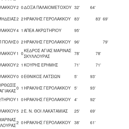
ΟΛΑΚΚΟΥ
2
0
ΔΟΞΑ ΠΑΛΑΙΟΜΕΤΟΧΟΥ
32'
64'
ΜΗΔΕΙΑΣ
2
2
ΗΡΑΚΛΗΣ ΓΕΡΟΛΑΚΚΟΥ
83'
83'
69'
ΟΛΑΚΚΟΥ
4
1
ΑΠΕΑ ΑΚΡΩΤΗΡΙΟΥ
95'
Π ΠΟΛΗΣ
0
2
ΗΡΑΚΛΗΣ ΓΕΡΟΛΑΚΚΟΥ
96'
79'
ΚΕΔΡΟΣ ΑΓΙΑΣ ΜΑΡΙΝΑΣ
ΟΛΑΚΚΟΥ
1
0
78'
78'
ΣΚΥΛΛΟΥΡΑΣ
ΟΛΑΚΚΟΥ
2
1
ΚΟΥΡΗΣ ΕΡΗΜΗΣ
71'
71'
ΟΛΑΚΚΟΥ
0
0
ΕΘΝΙΚΟΣ ΛΑΤΣΙΩΝ
5'
93'
ΟΡΘΩΣΙΣ
0
1
ΗΡΑΚΛΗΣ ΓΕΡΟΛΑΚΚΟΥ
5'
93'
ΑΓΙΑΚΑΣ
ΩΤΗΡΙΟΥ
1
0
ΗΡΑΚΛΗΣ ΓΕΡΟΛΑΚΚΟΥ
4'
92'
ΟΛΑΚΚΟΥ
5
2
Ε. Ν. ΘΟΙ ΛΑΚΑΤΑΜΙΑΣ
25'
69'
ΜΑΡΙΝΑΣ
2
0
ΗΡΑΚΛΗΣ ΓΕΡΟΛΑΚΚΟΥ
38'
61'
ΛΛΟΥΡΑΣ