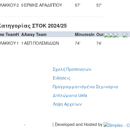
ΟΛΑΚΚΟΥ
2
0
ΕΡΜΗΣ ΑΡΑΔΙΠΠΟΥ
57'
57'
Κατηγορίας ΣΤΟΚ 2024/25
me Team
H
A
Away Team
Minutes
In
Out
ΟΛΑΚΚΟΥ
1
1
ΑΕΠ ΠΟΛΕΜΙΔΙΩΝ
74'
74'
Σχολή Προπονητών
ή
Ειδήσεις
Προγραμματισμένα Σεμινάρια
Διπλώματα Uefa
Ληψη Αρχείων
Terms of Use
-
Cookie Policy
| Developed and Hosted by