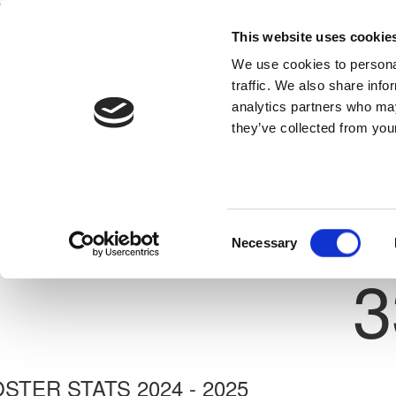
This website uses cookie
Home
National Teams
Competitions
We use cookies to personal
traffic. We also share info
analytics partners who may
they’ve collected from your
Previous
ΔΗΜΗΤΡΗΣ ΣΠΥΡΟΥ
ΗΡΑΚΛΗΣ ΓΕΡΟΛΑΚΚΟΥ
ate: 29/10/2004
Consent
Necessary
Shirt 
Selection
3
STER STATS 2024 - 2025