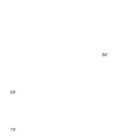
86'
69'
79'