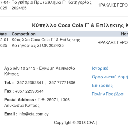
7-04-
Παγκύπριο Πρωτάθλημα Γ΄ Κατηγορίας
ΗΡΑΚΛΗΣ ΓΕΡ
2025
2024/25
Κύπελλο Coca Cola Γ΄ & Επίλεκτης 
Date
Competition
Ho
2-01-
Κύπελλο Coca Cola Γ΄ & Επίλεκτης
ΗΡΑΚΛΗΣ ΓΕΡ
2025
Κατηγορίας ΣΤΟΚ 2024/25
Αχαιών 10 2413 - Έγκωμη Λευκωσία
Ιστορικό
Κύπρος
Οργανωτική Δομ
Tel. :
+357 22352341 , +357 77771606
Επιτροπές
Fax :
+357 22590544
Πρώην Προέδροι
Postal Address :
Τ.Θ. 25071, 1306 -
Λευκωσία Κύπρος
Email :
info@cfa.com.cy
Copyright © 2018 CFA |
Privacy policy
-