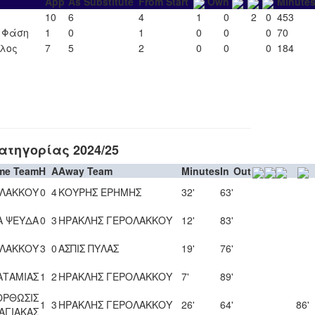
App
As Substitute
From Start
Own
Minute
10
6
4
1
0
2
0
453
΄ Φάση
1
0
1
0
0
0
70
ιλος
7
5
2
0
0
0
184
τηγορίας 2024/25
me Team
H
A
Away Team
Minutes
In
Out
ΟΛΑΚΚΟΥ
0
4
ΚΟΥΡΗΣ ΕΡΗΜΗΣ
32'
63'
Α ΨΕΥΔΑ
0
3
ΗΡΑΚΛΗΣ ΓΕΡΟΛΑΚΚΟΥ
12'
83'
ΟΛΑΚΚΟΥ
3
0
ΑΣΠΙΣ ΠΥΛΑΣ
19'
76'
ΚΑΤΑΜΙΑΣ
1
2
ΗΡΑΚΛΗΣ ΓΕΡΟΛΑΚΚΟΥ
7'
89'
ΟΡΘΩΣΙΣ
1
3
ΗΡΑΚΛΗΣ ΓΕΡΟΛΑΚΚΟΥ
26'
64'
86'
ΑΓΙΑΚΑΣ