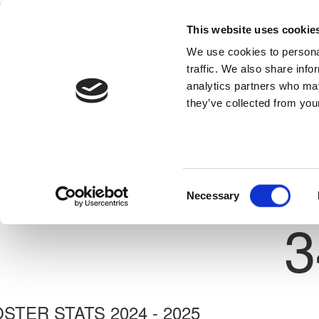
This website uses cookie
Home
National Teams
Competitions
We use cookies to personal
traffic. We also share info
analytics partners who may
they’ve collected from your
Previous
ΠΑΝΑΓΙΩΤΗΣ ΠΑΠΕΤΤΑΣ
ΕΘΝΙΚΟΣ ΛΑΤΣΙΩΝ
ate: 21/11/2002
Consent
Necessary
Shirt 
Selection
3
STER STATS 2024 - 2025