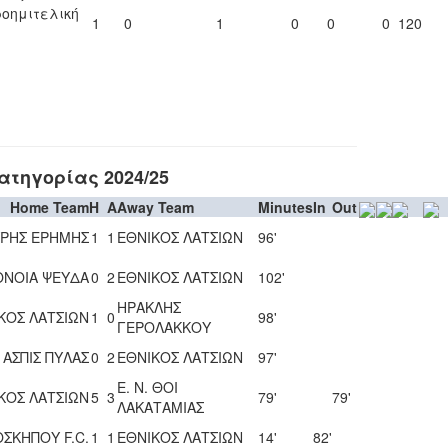
ροημιτελική
1
0
1
0
0
0
120
τηγορίας 2024/25
Home Team
H
A
Away Team
Minutes
In
Out
ΡΗΣ ΕΡΗΜΗΣ
1
1
ΕΘΝΙΚΟΣ ΛΑΤΣΙΩΝ
96'
ΝΟΙΑ ΨΕΥΔΑ
0
2
ΕΘΝΙΚΟΣ ΛΑΤΣΙΩΝ
102'
ΗΡΑΚΛΗΣ
ΚΟΣ ΛΑΤΣΙΩΝ
1
0
98'
ΓΕΡΟΛΑΚΚΟΥ
ΑΣΠΙΣ ΠΥΛΑΣ
0
2
ΕΘΝΙΚΟΣ ΛΑΤΣΙΩΝ
97'
Ε. Ν. ΘΟΙ
ΚΟΣ ΛΑΤΣΙΩΝ
5
3
79'
79'
ΛΑΚΑΤΑΜΙΑΣ
ΣΚΗΠΟΥ F.C.
1
1
ΕΘΝΙΚΟΣ ΛΑΤΣΙΩΝ
14'
82'