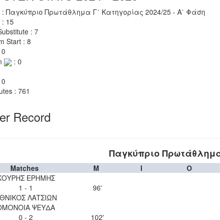
 : Παγκύπριο Πρωτάθλημα Γ΄ Κατηγορίας 2024/25 - Α΄ Φάση
 : 15
ubstitute : 7
m Start : 8
 0
n
: 0
 0
utes : 761
yer Record
Παγκύπριο Πρωτάθλημα 
Matches
M
I
O
ΚΟΥΡΗΣ ΕΡΗΜΗΣ
1 - 1
96'
ΘΝΙΚΟΣ ΛΑΤΣΙΩΝ
ΟΜΟΝΟΙΑ ΨΕΥΔΑ
0 - 2
102'