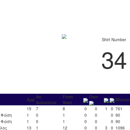
Shirt Number
34
As
From
Own
App
Minute
Substitute
Start
15
7
8
0
0
1
0
761
΄ Φάση
1
0
1
0
0
0
90
΄ Φάση
1
0
1
0
0
0
90
ιλος
13
1
12
0
0
3
0
1096