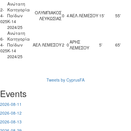
Ανώτατη
2-
Κατηγορία
ΟΛΥΜΠΙΑΚΟΣ
4-
Παίδων
0
4
ΑΕΛ ΛΕΜΕΣΟΥ
15'
55'
ΛΕΥΚΩΣΙΑΣ
2025
Κ-14
2024/25
Ανώτατη
6-
Κατηγορία
ΑΡΗΣ
4-
Παίδων
ΑΕΛ ΛΕΜΕΣΟΥ
2
0
5'
65'
ΛΕΜΕΣΟΥ
2025
Κ-14
2024/25
Tweets by CyprusFA
Events
2026-08-11
2026-08-12
2026-08-13
2026-08-29