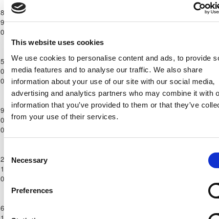
Ανώτατη
8-
Κατηγορία
ΑΝΟΡΘΩΣΗ
9-
Παίδων
2
0
ΑΕΛ ΛΕΜΕΣΟΥ
70'
ΑΜΜΟΧΩΣΤΟΥ
2024
Κ-14
2024/25
This website uses cookies
Ανώτατη
We use cookies to personalise content and ads, to provide s
5-
Κατηγορία
media features and to analyse our traffic. We also share
0-
Παίδων
ΑΕΛ ΛΕΜΕΣΟΥ
1
0
ΠΑΦΟΣ F.C.
43'
43'
2024
Κ-14
information about your use of our site with our social media,
2024/25
advertising and analytics partners who may combine it with o
Ανώτατη
information that you’ve provided to them or that they’ve colle
9-
Κατηγορία
ΑΟΑΝ ΑΓΙΑΣ
from your use of their services.
0-
Παίδων
ΑΕΛ ΛΕΜΕΣΟΥ
5
0
22'
52'
ΝΑΠΑΣ
2024
Κ-14
2024/25
Ανώτατη
Consent
2-
Κατηγορία
Necessary
Selection
ΔΟΞΑ
1-
Παίδων
1
4
ΑΕΛ ΛΕΜΕΣΟΥ
18'
53'
ΚΑΤΩΚΟΠΙΑΣ
2024
Κ-14
2024/25
Preferences
Ανώτατη
6-
Κατηγορία
ΝΕΑ
1-
Παίδων
ΣΑΛΑΜΙΝΑ
2
1
ΑΕΛ ΛΕΜΕΣΟΥ
18'
58'