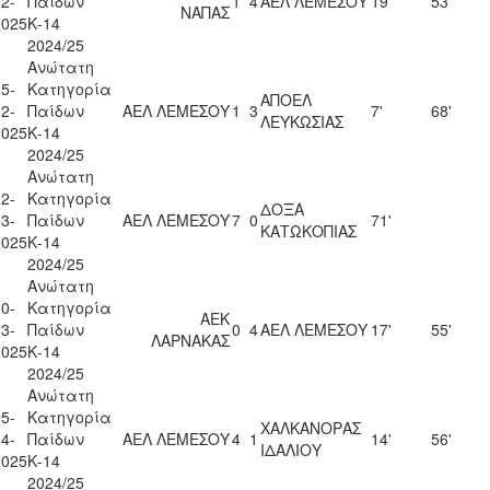
2-
Παίδων
1
4
ΑΕΛ ΛΕΜΕΣΟΥ
19'
53'
ΝΑΠΑΣ
2025
Κ-14
2024/25
Ανώτατη
5-
Κατηγορία
ΑΠΟΕΛ
2-
Παίδων
ΑΕΛ ΛΕΜΕΣΟΥ
1
3
7'
68'
ΛΕΥΚΩΣΙΑΣ
2025
Κ-14
2024/25
Ανώτατη
2-
Κατηγορία
ΔΟΞΑ
3-
Παίδων
ΑΕΛ ΛΕΜΕΣΟΥ
7
0
71'
ΚΑΤΩΚΟΠΙΑΣ
2025
Κ-14
2024/25
Ανώτατη
0-
Κατηγορία
ΑΕΚ
3-
Παίδων
0
4
ΑΕΛ ΛΕΜΕΣΟΥ
17'
55'
ΛΑΡΝΑΚΑΣ
2025
Κ-14
2024/25
Ανώτατη
5-
Κατηγορία
ΧΑΛΚΑΝΟΡΑΣ
4-
Παίδων
ΑΕΛ ΛΕΜΕΣΟΥ
4
1
14'
56'
ΙΔΑΛΙΟΥ
2025
Κ-14
2024/25