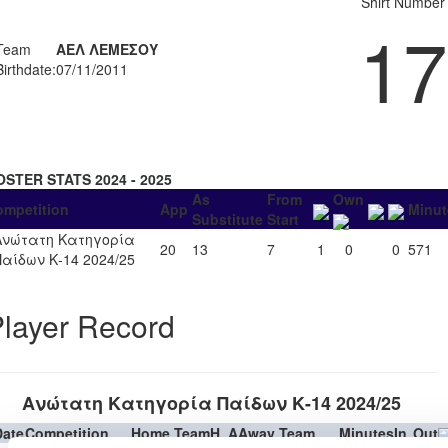
Shirt Number
17
Team
ΑΕΛ ΛΕΜΕΣΟΥ
Birthdate:
07/11/2011
OSTER STATS 2024 - 2025
As
From
Own
ompetition
App
Minut
Substitute
Start
Ανώτατη Κατηγορία
20
13
7
1
0
0
571
Παίδων Κ-14 2024/25
layer Record
Ανώτατη Κατηγορία Παίδων Κ-14 2024/25
Date
Competition
Home Team
H
A
Away Team
Minutes
In
Out