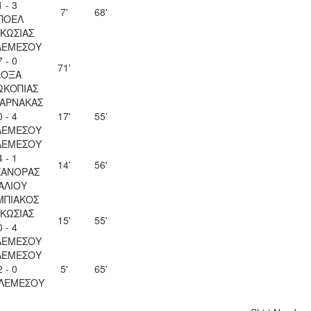
1 - 3
7'
68'
ΠΟΕΛ
ΚΩΣΙΑΣ
ΛΕΜΕΣΟΥ
7 - 0
71'
ΔΟΞΑ
ΩΚΟΠΙΑΣ
ΛΑΡΝΑΚΑΣ
0 - 4
17'
55'
ΛΕΜΕΣΟΥ
ΛΕΜΕΣΟΥ
4 - 1
14'
56'
ΚΑΝΟΡΑΣ
ΑΛΙΟΥ
ΜΠΙΑΚΟΣ
ΚΩΣΙΑΣ
15'
55'
0 - 4
ΛΕΜΕΣΟΥ
ΛΕΜΕΣΟΥ
2 - 0
5'
65'
 ΛΕΜΕΣΟΥ