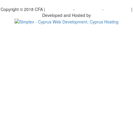
bscribe to our Newsletter
Copyright © 2018 CFA |
Privacy policy
-
Terms of Use
-
Cookie Policy
|
Developed and Hosted by
Change your consent