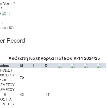
m Start : 7
 1
n
: 0
 0
utes : 571
yer Record
Ανώτατη Κατηγορία Παίδων Κ-14 2024/25
tches
M
I
O
ΟΡΘΩΣΗ
ΟΧΩΣΤΟΥ
70'
2 - 0
ΛΕΜΕΣΟΥ
ΛΕΜΕΣΟΥ
1 - 0
43'
43'
ΟΣ F.C.
ΛΕΜΕΣΟΥ