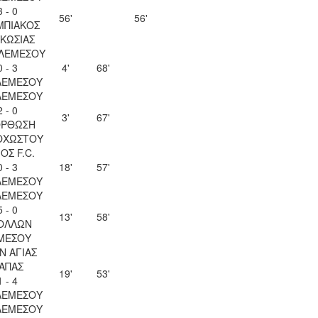
3 - 0
56'
56'
ΜΠΙΑΚΟΣ
ΚΩΣΙΑΣ
 ΛΕΜΕΣΟΥ
0 - 3
4'
68'
ΛΕΜΕΣΟΥ
ΛΕΜΕΣΟΥ
2 - 0
3'
67'
ΟΡΘΩΣΗ
ΟΧΩΣΤΟΥ
ΟΣ F.C.
0 - 3
18'
57'
ΛΕΜΕΣΟΥ
ΛΕΜΕΣΟΥ
5 - 0
13'
58'
ΟΛΛΩΝ
ΜΕΣΟΥ
Ν ΑΓΙΑΣ
ΑΠΑΣ
19'
53'
1 - 4
ΛΕΜΕΣΟΥ
ΛΕΜΕΣΟΥ