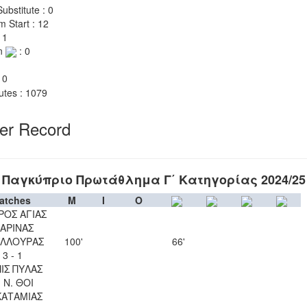
ubstitute : 0
m Start : 12
 1
n
: 0
 0
utes : 1079
yer Record
Παγκύπριο Πρωτάθλημα Γ΄ Κατηγορίας 2024/25
atches
M
I
O
ΡΟΣ ΑΓΙΑΣ
ΑΡΙΝΑΣ
ΥΛΛΟΥΡΑΣ
100'
66'
3 - 1
ΙΣ ΠΥΛΑΣ
. Ν. ΘΟΙ
ΚΑΤΑΜΙΑΣ