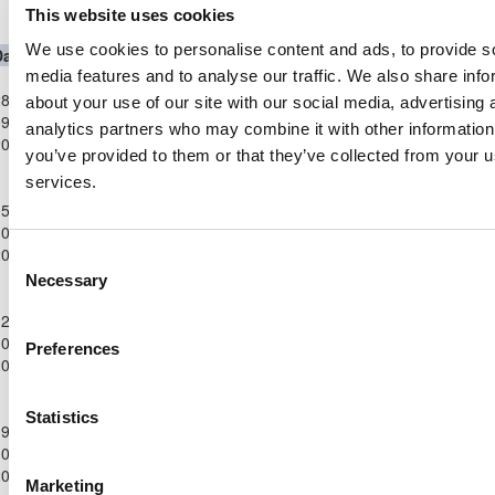
This website uses cookies
Παγκύπριο Πρωτάθλημα Γ΄ Κατηγορίας 2024/2
We use cookies to personalise content and ads, to provide s
Date
Competition
Home Team
H
A
Away Team
Minutes
In
Παγκύπριο
media features and to analyse our traffic. We also share info
8-
Πρωτάθλημα
ΚΕΔΡΟΣ ΑΓΙΑΣ
about your use of our site with our social media, advertising 
9-
Γ΄
ΜΑΡΙΝΑΣ
3
1
ΑΣΠΙΣ ΠΥΛΑΣ
100'
analytics partners who may combine it with other information
2024
Κατηγορίας
ΣΚΥΛΛΟΥΡΑΣ
you’ve provided to them or that they’ve collected from your us
2024/25
services.
Παγκύπριο
5-
Πρωτάθλημα
ΚΕΔΡΟΣ ΑΓΙΑΣ
Ε. Ν. ΘΟΙ
0-
Γ΄
1
0
ΜΑΡΙΝΑΣ
93'
ΛΑΚΑΤΑΜΙΑΣ
2024
Κατηγορίας
ΣΚΥΛΛΟΥΡΑΣ
Consent
2024/25
Necessary
Selection
Παγκύπριο
2-
Πρωτάθλημα
ΚΕΔΡΟΣ ΑΓΙΑΣ
ΓΕΡΟΣΚΗΠΟΥ
0-
Γ΄
ΜΑΡΙΝΑΣ
2
2
100'
Preferences
F.C.
2024
Κατηγορίας
ΣΚΥΛΛΟΥΡΑΣ
2024/25
Παγκύπριο
Statistics
9-
Πρωτάθλημα
ΚΕΔΡΟΣ ΑΓΙΑΣ
ΑΝΟΡΘΩΣΙΣ
0-
Γ΄
0
0
ΜΑΡΙΝΑΣ
100'
ΜΟΥΤΤΑΓΙΑΚΑΣ
2024
Κατηγορίας
ΣΚΥΛΛΟΥΡΑΣ
Marketing