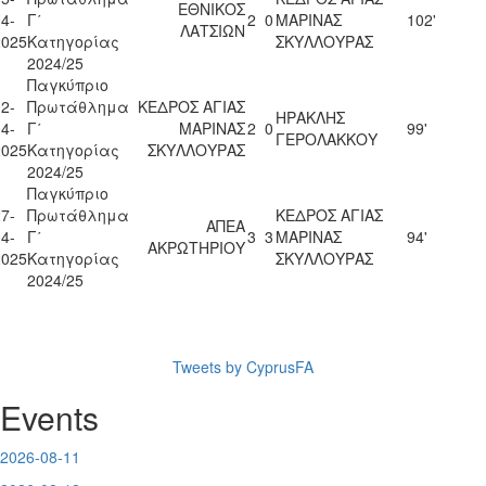
ΕΘΝΙΚΟΣ
4-
Γ΄
2
0
ΜΑΡΙΝΑΣ
102'
ΛΑΤΣΙΩΝ
2025
Κατηγορίας
ΣΚΥΛΛΟΥΡΑΣ
2024/25
Παγκύπριο
2-
Πρωτάθλημα
ΚΕΔΡΟΣ ΑΓΙΑΣ
ΗΡΑΚΛΗΣ
4-
Γ΄
ΜΑΡΙΝΑΣ
2
0
99'
ΓΕΡΟΛΑΚΚΟΥ
2025
Κατηγορίας
ΣΚΥΛΛΟΥΡΑΣ
2024/25
Παγκύπριο
7-
Πρωτάθλημα
ΚΕΔΡΟΣ ΑΓΙΑΣ
ΑΠΕΑ
4-
Γ΄
3
3
ΜΑΡΙΝΑΣ
94'
ΑΚΡΩΤΗΡΙΟΥ
2025
Κατηγορίας
ΣΚΥΛΛΟΥΡΑΣ
2024/25
Tweets by CyprusFA
Events
2026-08-11