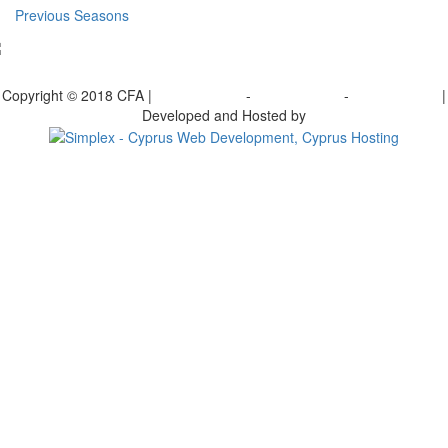
Previous Seasons
bscribe to our Newsletter
Copyright © 2018 CFA |
Privacy policy
-
Terms of Use
-
Cookie Policy
|
Developed and Hosted by
Change your consent