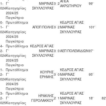
ΑΠΕΑ
1-
Γ΄
ΜΑΡΙΝΑΣ
0
2
99'
ΑΚΡΩΤΗΡΙΟΥ
2024
Κατηγορίας
ΣΚΥΛΛΟΥΡΑΣ
2024/25
Παγκύπριο
0-
Πρωτάθλημα
ΚΕΔΡΟΣ ΑΓΙΑΣ
1-
Γ΄
ΑΠΟΠ ΠΟΛΗΣ
0
2
ΜΑΡΙΝΑΣ
101'
2024
Κατηγορίας
ΣΚΥΛΛΟΥΡΑΣ
2024/25
Παγκύπριο
4-
Πρωτάθλημα
ΚΕΔΡΟΣ ΑΓΙΑΣ
2-
Γ΄
ΜΑΡΙΝΑΣ
0
0
ΑΕΠ ΠΟΛΕΜΙΔΙΩΝ
97'
2024
Κατηγορίας
ΣΚΥΛΛΟΥΡΑΣ
2024/25
Παγκύπριο
1-
Πρωτάθλημα
ΚΕΔΡΟΣ ΑΓΙΑΣ
ΚΟΥΡΗΣ
2-
Γ΄
0
0
ΜΑΡΙΝΑΣ
95'
ΕΡΗΜΗΣ
2024
Κατηγορίας
ΣΚΥΛΛΟΥΡΑΣ
2024/25
Παγκύπριο
3-
Πρωτάθλημα
ΚΕΔΡΟΣ ΑΓΙΑΣ
ΗΡΑΚΛΗΣ
2-
Γ΄
2
1
ΜΑΡΙΝΑΣ
18'
82
ΓΕΡΟΛΑΚΚΟΥ
2025
Κατηγορίας
ΣΚΥΛΛΟΥΡΑΣ