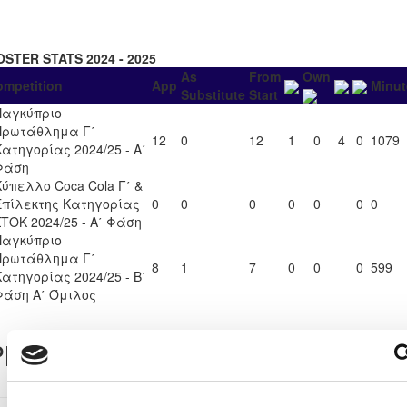
OSTER STATS 2024 - 2025
As
From
Own
ompetition
App
Minut
Substitute
Start
Παγκύπριο
Πρωτάθλημα Γ΄
12
0
12
1
0
4
0
1079
Κατηγορίας 2024/25 - Α΄
Φάση
Κύπελλο Coca Cola Γ΄ &
Επίλεκτης Κατηγορίας
0
0
0
0
0
0
0
ΣΤΟΚ 2024/25 - Α΄ Φάση
Παγκύπριο
Πρωτάθλημα Γ΄
8
1
7
0
0
0
599
Κατηγορίας 2024/25 - Β΄
Φάση Α΄ Όμιλος
layer Record