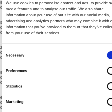
9-
Παίδων
0
1
88'
88'
We use cookies to personalise content and ads, to provide s
ΚΑΤΩΚΟΠΙΑΣ
ΛΕΥΚΩΣΙΑΣ
2024
Κ-17
media features and to analyse our traffic. We also share
2024/25
information about your use of our site with our social media,
Ανώτατη
advertising and analytics partners who may combine it with o
5-
Κατηγορία
ΑΠΟΕΛ
ΑΕΚ
information that you’ve provided to them or that they’ve colle
0-
Παίδων
4
1
79'
79'
ΛΕΥΚΩΣΙΑΣ
ΛΑΡΝΑΚΑΣ
2024
Κ-17
from your use of their services.
2024/25
Ανώτατη
2-
Κατηγορία
ΧΑΛΚΑΝΟΡΑΣ
ΑΠΟΕΛ
Consent
0-
Παίδων
1
3
90'
90'
ΙΔΑΛΙΟΥ
ΛΕΥΚΩΣΙΑΣ
Necessary
Selection
2024
Κ-17
2024/25
Ανώτατη
Preferences
9-
Κατηγορία
ΑΠΟΕΛ
ΟΛΥΜΠΙΑΚΟΣ
0-
Παίδων
5
1
72'
72'
ΛΕΥΚΩΣΙΑΣ
ΛΕΥΚΩΣΙΑΣ
2024
Κ-17
Statistics
2024/25
Ανώτατη
6-
Κατηγορία
ΑΠΟΕΛ
Marketing
0-
Παίδων
ΑΕΛ ΛΕΜΕΣΟΥ
0
3
81'
81'
ΛΕΥΚΩΣΙΑΣ
2024
Κ-17