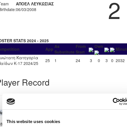
2
Team
ΑΠΟΕΛ ΛΕΥΚΩΣΙΑΣ
Birthdate:
06/03/2008
OSTER STATS 2024 - 2025
As
From
Own
ompetition
App
Minut
Substitute
Start
Ανώτατη Κατηγορία
25
1
24
3
0
3
0
2032
Παίδων Κ-17 2024/25
layer Record
Ανώτατη Κατηγορία Παίδων Κ-17 2024/25
Date
Competition
Home Team
H
A
Away Team
Minutes
In
Out
Ανώτατη
This website uses cookies
8-
Κατηγορία
ΔΟΞΑ
ΑΠΟΕΛ