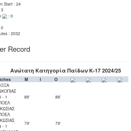
m Start : 24
 3
n
: 0
 0
utes : 2032
yer Record
Ανώτατη Κατηγορία Παίδων Κ-17 2024/25
tches
M
I
O
ΔΟΞΑ
ΩΚΟΠΙΑΣ
0 - 1
88'
88'
ΠΟΕΛ
ΚΩΣΙΑΣ
ΠΟΕΛ
ΚΩΣΙΑΣ
79'
79'
4 - 1