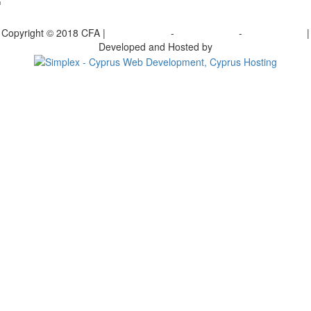
bscribe to our Newsletter
Copyright © 2018 CFA |
Privacy policy
-
Terms of Use
-
Cookie Policy
|
Developed and Hosted by
Change your consent