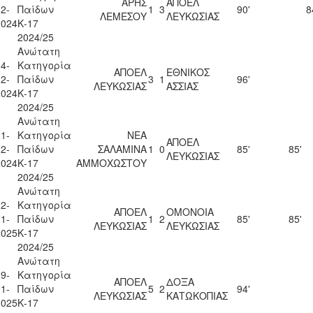
ΑΡΗΣ
ΑΠΟΕΛ
2-
Παίδων
1
3
90'
8
ΛΕΜΕΣΟΥ
ΛΕΥΚΩΣΙΑΣ
2024
Κ-17
2024/25
Ανώτατη
4-
Κατηγορία
ΑΠΟΕΛ
ΕΘΝΙΚΟΣ
2-
Παίδων
3
1
96'
ΛΕΥΚΩΣΙΑΣ
ΑΣΣΙΑΣ
2024
Κ-17
2024/25
Ανώτατη
1-
Κατηγορία
ΝΕΑ
ΑΠΟΕΛ
2-
Παίδων
ΣΑΛΑΜΙΝΑ
1
0
85'
85'
ΛΕΥΚΩΣΙΑΣ
2024
Κ-17
ΑΜΜΟΧΩΣΤΟΥ
2024/25
Ανώτατη
2-
Κατηγορία
ΑΠΟΕΛ
ΟΜΟΝΟΙΑ
1-
Παίδων
1
2
85'
85'
ΛΕΥΚΩΣΙΑΣ
ΛΕΥΚΩΣΙΑΣ
2025
Κ-17
2024/25
Ανώτατη
9-
Κατηγορία
ΑΠΟΕΛ
ΔΟΞΑ
1-
Παίδων
5
2
94'
ΛΕΥΚΩΣΙΑΣ
ΚΑΤΩΚΟΠΙΑΣ
2025
Κ-17