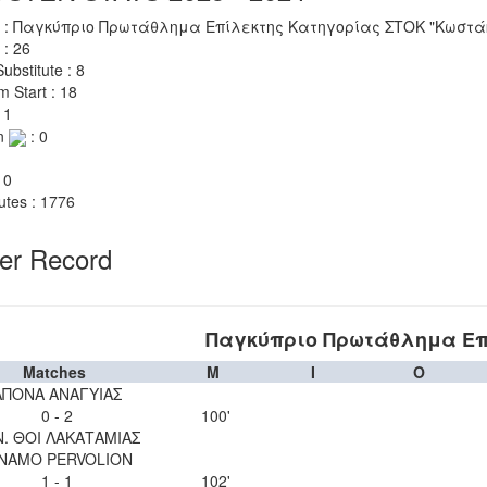
 : Παγκύπριο Πρωτάθλημα Επίλεκτης Κατηγορίας ΣΤΟΚ "Κωστάκ
 : 26
ubstitute : 8
m Start : 18
 1
n
: 0
 0
utes : 1776
yer Record
Παγκύπριο Πρωτάθλημα Επ
Matches
M
I
O
ΑΠΟΝΑ ΑΝΑΓΥΙΑΣ
0 - 2
100'
Ν. ΘΟΙ ΛΑΚΑΤΑΜΙΑΣ
INAMO PERVOLION
1 - 1
102'