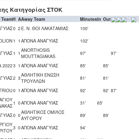
της Κατηγορίας ΣΤΟΚ
 Team
H
A
Away Team
Minutes
In
Out
ΓΥΙΑΣ
0
2
Ε. Ν. ΘΟΙ ΛΑΚΑΤΑΜΙΑΣ
100'
OLION
1
1
ΑΠΟΝΑ ΑΝΑΓΥΙΑΣ
102'
ANORTHOSIS
ΓΥΙΑΣ
1
1
97'
97'
MOUTTAGIAKAS
A 2022
3
1
ΑΠΟΝΑ ΑΝΑΓΥΙΑΣ
85'
85'
ΑΘΛΗΤΙΚΗ ΕΝΩΣΗ
ΓΥΙΑΣ
2
3
81'
81'
ΤΡΟΥΛΛΩΝ
TRIOU
0
1
ΑΠΟΝΑ ΑΝΑΓΥΙΑΣ
92'
92'
87'
 ΑΓΙΟΥ
1
0
ΑΠΟΝΑ ΑΝΑΓΥΙΑΣ
31'
65'
ΝΑΚΑΣ
ΑΘΛΗΤΙΚΟΣ ΟΜΙΛΟΣ
ΓΥΙΑΣ
0
0
89'
89'
ΑΥΓΟΡΟΥ
ΡΓΙΟΥ
3
0
ΑΠΟΝΑ ΑΝΑΓΥΙΑΣ
94'
ΡΙΤΟΥ