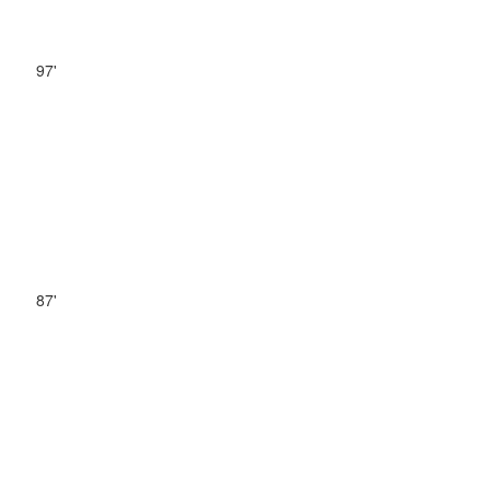
97'
87'