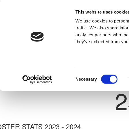
This website uses cookie
Home
National Teams
Competitions
We use cookies to personal
traffic. We also share info
analytics partners who may
they’ve collected from your
Previous
ΓΙΑΓΚΟΣ ΝΙΚΟΛΑΟΥ
ΑΠΟΝΑ ΑΝΑΓΥΙΑΣ
ate: 10/07/1997
Consent
Necessary
Shirt 
Selection
2
STER STATS 2023 - 2024