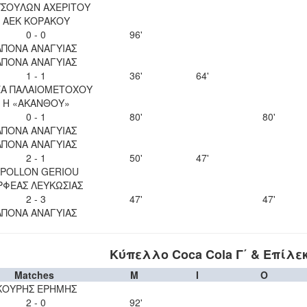
ΣΟΥΛΩΝ ΑΧΕΡΙΤΟΥ
ΑΕΚ ΚΟΡΑΚΟΥ
0 - 0
96'
ΑΠΟΝΑ ΑΝΑΓΥΙΑΣ
ΑΠΟΝΑ ΑΝΑΓΥΙΑΣ
1 - 1
36'
64'
Α ΠΑΛΑΙΟΜΕΤΟΧΟΥ
Η «ΑΚΑΝΘΟΥ»
0 - 1
80'
80'
ΑΠΟΝΑ ΑΝΑΓΥΙΑΣ
ΑΠΟΝΑ ΑΝΑΓΥΙΑΣ
2 - 1
50'
47'
POLLON GERIOU
ΡΦΕΑΣ ΛΕΥΚΩΣΙΑΣ
2 - 3
47'
47'
ΑΠΟΝΑ ΑΝΑΓΥΙΑΣ
Κύπελλο Coca Cola Γ΄ & Επίλε
Matches
M
I
O
ΚΟΥΡΗΣ ΕΡΗΜΗΣ
2 - 0
92'