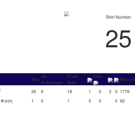
Shirt Number
25
As
From
Own
App
Minute
Substitute
Start
ς
26
8
18
1
0
2
0
1776
΄ Φάση
1
0
1
0
0
0
92