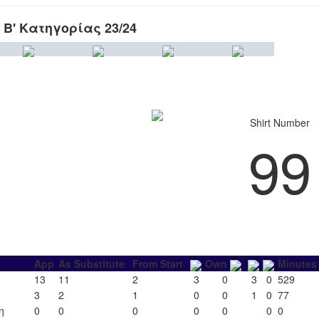
 Β' Κατηγορίας 23/24
Shirt Number
99
App
As Substitute
From Start
Own
Minutes
13
11
2
3
0
3
0
529
3
2
1
0
0
1
0
77
η
0
0
0
0
0
0
0