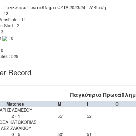
 : Παγκύπριο Πρωτάθλημα CYTA 2023/24 - Α' Φάση
 : 13
ubstitute : 11
m Start : 2
 3
n
: 0
 0
utes : 529
yer Record
Παγκύπριο Πρωτάθλημα
Matches
M
I
O
ΑΡΗΣ ΛΕΜΕΣΟΥ
2 - 1
55'
52'
ΟΞΑ ΚΑΤΩΚΟΠΙΑΣ
ΑΕΖ ΖΑΚΑΚΙΟΥ
0 - 5
50'
51'