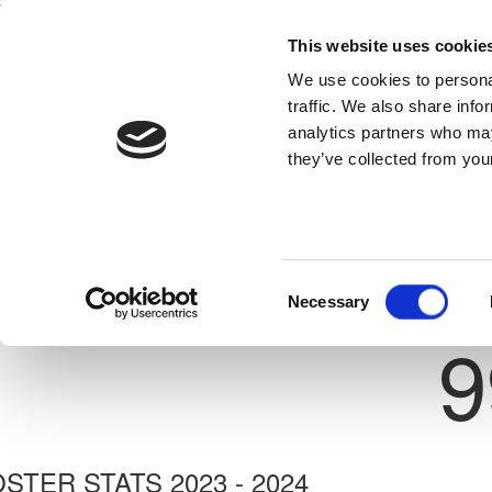
This website uses cookie
Home
National Teams
Competitions
We use cookies to personal
traffic. We also share info
analytics partners who may
they’ve collected from your
Previous
ARTSIOM SHUMANSKI
ΑΡΗΣ ΛΕΜΕΣΟΥ
ate: 25/11/2004
Consent
Necessary
Shirt 
Selection
9
STER STATS 2023 - 2024