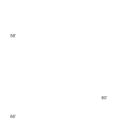
58'
80'
66'