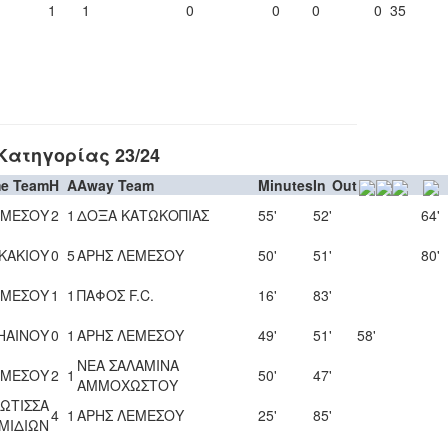
1
1
0
0
0
0
35
Κατηγορίας 23/24
e Team
H
A
Away Team
Minutes
In
Out
ΕΜΕΣΟΥ
2
1
ΔΟΞΑ ΚΑΤΩΚΟΠΙΑΣ
55'
52'
64'
ΚΑΚΙΟΥ
0
5
ΑΡΗΣ ΛΕΜΕΣΟΥ
50'
51'
80'
ΕΜΕΣΟΥ
1
1
ΠΑΦΟΣ F.C.
16'
83'
ΗΑΙΝΟΥ
0
1
ΑΡΗΣ ΛΕΜΕΣΟΥ
49'
51'
58'
ΝΕΑ ΣΑΛΑΜΙΝΑ
ΕΜΕΣΟΥ
2
1
50'
47'
ΑΜΜΟΧΩΣΤΟΥ
ΩΤΙΣΣΑ
4
1
ΑΡΗΣ ΛΕΜΕΣΟΥ
25'
85'
ΜΙΔΙΩΝ