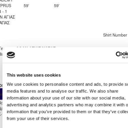
YPRUS
59'
59'
4 - 1
Ν ΑΓΙΑΣ
ΑΠΑΣ
Shirt Number
9
Team
ΑΟΑΝ ΑΓΙΑΣ ΝΑΠΑΣ
Birthdate:
18/02/2011
This website uses cookies
We use cookies to personalise content and ads, to provide s
OSTER STATS 2023 - 2024
As
From
Own
media features and to analyse our traffic. We also share
ompetition
App
Minut
Substitute
Start
information about your use of our site with our social media,
Παγκύπριο
advertising and analytics partners who may combine it with o
Πρωτάθλημα Παίδων
16
0
16
5
0
0
873
information that you’ve provided to them or that they’ve colle
Κ-14 2023/24
from your use of their services.