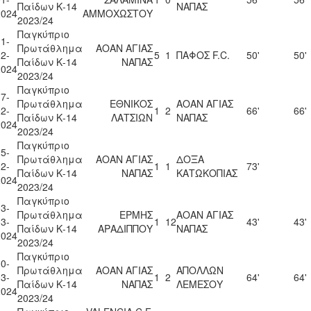
Παίδων Κ-14
ΝΑΠΑΣ
2024
ΑΜΜΟΧΩΣΤΟΥ
2023/24
Παγκύπριο
1-
Πρωτάθλημα
ΑΟΑΝ ΑΓΙΑΣ
2-
5
1
ΠΑΦΟΣ F.C.
50'
50'
Παίδων Κ-14
ΝΑΠΑΣ
2024
2023/24
Παγκύπριο
7-
Πρωτάθλημα
ΕΘΝΙΚΟΣ
ΑΟΑΝ ΑΓΙΑΣ
2-
1
2
66'
66'
Παίδων Κ-14
ΛΑΤΣΙΩΝ
ΝΑΠΑΣ
2024
2023/24
Παγκύπριο
5-
Πρωτάθλημα
ΑΟΑΝ ΑΓΙΑΣ
ΔΟΞΑ
2-
1
1
73'
Παίδων Κ-14
ΝΑΠΑΣ
ΚΑΤΩΚΟΠΙΑΣ
2024
2023/24
Παγκύπριο
3-
Πρωτάθλημα
ΕΡΜΗΣ
ΑΟΑΝ ΑΓΙΑΣ
3-
1
12
43'
43'
Παίδων Κ-14
ΑΡΑΔΙΠΠΟΥ
ΝΑΠΑΣ
2024
2023/24
Παγκύπριο
0-
Πρωτάθλημα
ΑΟΑΝ ΑΓΙΑΣ
ΑΠΟΛΛΩΝ
3-
1
2
64'
64'
Παίδων Κ-14
ΝΑΠΑΣ
ΛΕΜΕΣΟΥ
2024
2023/24