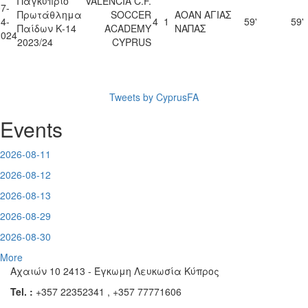
Παγκύπριο
VALENCIA C.F.
7-
Πρωτάθλημα
SOCCER
ΑΟΑΝ ΑΓΙΑΣ
4-
4
1
59'
59'
Παίδων Κ-14
ACADEMY
ΝΑΠΑΣ
2024
2023/24
CYPRUS
Tweets by CyprusFA
Events
2026-08-11
2026-08-12
2026-08-13
2026-08-29
2026-08-30
More
Αχαιών 10 2413 - Έγκωμη Λευκωσία Κύπρος
Tel. :
+357 22352341 , +357 77771606