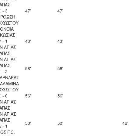
ΑΠΑΣ
1 - 3
47'
47'
ΟΡΘΩΣΗ
ΟΧΩΣΤΟΥ
ΟΝΟΙΑ
ΚΩΣΙΑΣ
7 - 1
43'
43'
Ν ΑΓΙΑΣ
ΑΠΑΣ
Ν ΑΓΙΑΣ
ΑΠΑΣ
58'
58'
1 - 2
ΛΑΡΝΑΚΑΣ
ΣΑΛΑΜΙΝΑ
ΟΧΩΣΤΟΥ
1 - 0
56'
56'
Ν ΑΓΙΑΣ
ΑΠΑΣ
Ν ΑΓΙΑΣ
ΑΠΑΣ
50'
50'
42'
5 - 1
ΟΣ F.C.