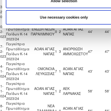
Allow selection
Παγκύπριο
OLYMPIACOS
3-
Πρωτάθλημα
ΑΟΑΝ ΑΓΙΑΣ
SOCCER
2-
0
1
45'
45'
Παίδων Κ-14
ΝΑΠΑΣ
WORLD
2023
Use necessary cookies only
2023/24
CYPRUS FC
Παγκύπριο
0-
Πρωτάθλημα
ΕΝΩΣΗ ΝΕΩΝ
ΑΟΑΝ ΑΓΙΑΣ
2-
0
2
44'
44'
Παίδων Κ-14
ΠΑΡΑΛΙΜΝΙΟΥ
ΝΑΠΑΣ
2023
2023/24
Παγκύπριο
7-
Πρωτάθλημα
ΑΟΑΝ ΑΓΙΑΣ
ΑΝΟΡΘΩΣΗ
2-
1
3
47'
47'
Παίδων Κ-14
ΝΑΠΑΣ
ΑΜΜΟΧΩΣΤΟΥ
2023
2023/24
Παγκύπριο
4-
Πρωτάθλημα
ΟΜΟΝΟΙΑ
ΑΟΑΝ ΑΓΙΑΣ
1-
7
1
43'
43'
Παίδων Κ-14
ΛΕΥΚΩΣΙΑΣ
ΝΑΠΑΣ
2024
2023/24
Παγκύπριο
1-
Πρωτάθλημα
ΑΟΑΝ ΑΓΙΑΣ
ΑΕΚ
1-
1
2
58'
58'
Παίδων Κ-14
ΝΑΠΑΣ
ΛΑΡΝΑΚΑΣ
2024
2023/24
Παγκύπριο
8-
ΝΕΑ
Πρωτάθλημα
ΑΟΑΝ ΑΓΙΑΣ
1-
ΣΑΛΑΜΙΝΑ
1
0
56'
56'