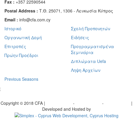
Fax :
+357 22590544
Postal Address :
Τ.Θ. 25071, 1306 - Λευκωσία Κύπρος
Email :
info@cfa.com.cy
Ιστορικό
Σχολή Προπονητών
Οργανωτική Δομή
Ειδήσεις
Επιτροπές
Προγραμματισμένα
Σεμινάρια
Πρώην Προέδροι
Διπλώματα Uefa
Ληψη Αρχείων
Previous Seasons
bscribe to our Newsletter
Copyright © 2018 CFA |
Privacy policy
-
Terms of Use
-
Cookie Policy
|
Developed and Hosted by
Change your consent