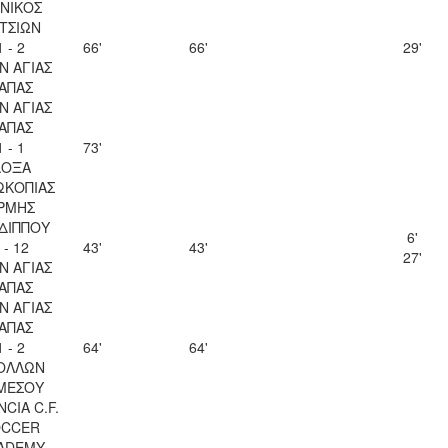
ΝΙΚΟΣ
ΤΣΙΩΝ
1 - 2
66'
66'
29'
Ν ΑΓΙΑΣ
ΑΠΑΣ
Ν ΑΓΙΑΣ
ΑΠΑΣ
1 - 1
73'
ΔΟΞΑ
ΩΚΟΠΙΑΣ
ΡΜΗΣ
ΔΙΠΠΟΥ
6'
 - 12
43'
43'
27'
Ν ΑΓΙΑΣ
ΑΠΑΣ
Ν ΑΓΙΑΣ
ΑΠΑΣ
1 - 2
64'
64'
ΟΛΛΩΝ
ΜΕΣΟΥ
CIA C.F.
OCCER
ADEMY