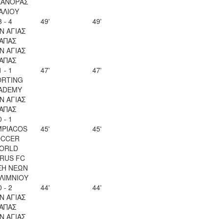
ΚΑΝΟΡΑΣ
ΑΛΙΟΥ
3 - 4
49'
49'
Ν ΑΓΙΑΣ
ΑΠΑΣ
Ν ΑΓΙΑΣ
ΑΠΑΣ
1 - 1
47'
47'
ORTING
ADEMY
Ν ΑΓΙΑΣ
ΑΠΑΣ
0 - 1
MPIACOS
45'
45'
OCCER
ORLD
RUS FC
ΣΗ ΝΕΩΝ
ΛΙΜΝΙΟΥ
0 - 2
44'
44'
Ν ΑΓΙΑΣ
ΑΠΑΣ
Ν ΑΓΙΑΣ