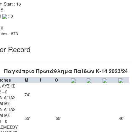
m Start : 16
 5
n
: 0
 0
utes : 873
yer Record
Παγκύπριο Πρωτάθλημα Παίδων Κ-14 2023/24
tches
M
I
O
Λ ΛΥΣΗΣ
2 - 2
74'
Ν ΑΓΙΑΣ
ΑΠΑΣ
Ν ΑΓΙΑΣ
ΑΠΑΣ
55'
55'
40'
2 - 0
ΛΕΜΕΣΟΥ