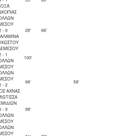
ΔΟΞΑ
ΩΚΟΠΙΑΣ
ΟΛΛΩΝ
ΜΕΣΟΥ
2 - 0
28'
66'
ΣΑΛΑΜΙΝΑ
ΟΧΩΣΤΟΥ
ΛΕΜΕΣΟΥ
2 - 1
100'
ΟΛΛΩΝ
ΜΕΣΟΥ
ΟΛΛΩΝ
ΜΕΣΟΥ
98'
58'
2 - 2
ΟΣ ΑΧΝΑΣ
ΙΩΤΙΣΣΑ
ΕΜΙΔΙΩΝ
0 - 0
98'
ΟΛΛΩΝ
ΜΕΣΟΥ
ΟΛΛΩΝ
ΜΕΣΟΥ