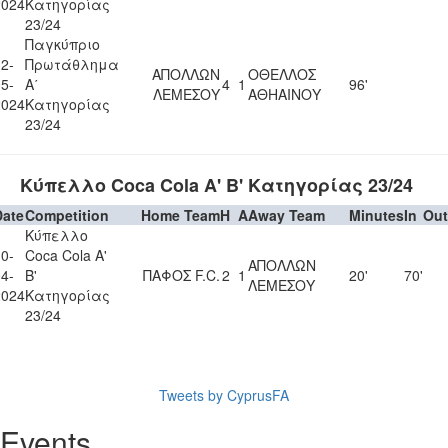
2024
Κατηγορίας
23/24
Παγκύπριο
2-
Πρωτάθλημα
ΑΠΟΛΛΩΝ
ΟΘΕΛΛΟΣ
5-
Α΄
4
1
96'
ΛΕΜΕΣΟΥ
ΑΘΗΑΙΝΟΥ
2024
Κατηγορίας
23/24
Κύπελλο Coca Cola Α' Β' Κατηγορίας 23/24
Date
Competition
Home Team
H
A
Away Team
Minutes
In
Out
Κύπελλο
0-
Coca Cola Α'
ΑΠΟΛΛΩΝ
4-
Β'
ΠΑΦΟΣ F.C.
2
1
20'
70'
ΛΕΜΕΣΟΥ
2024
Κατηγορίας
23/24
Tweets by CyprusFA
Events