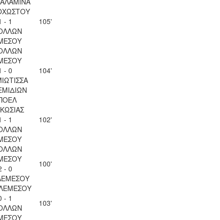
ΣΑΛΑΜΙΝΑ
ΟΧΩΣΤΟΥ
1 - 1
105'
ΟΛΛΩΝ
ΜΕΣΟΥ
ΟΛΛΩΝ
ΜΕΣΟΥ
1 - 0
104'
ΙΩΤΙΣΣΑ
ΕΜΙΔΙΩΝ
ΠΟΕΛ
ΚΩΣΙΑΣ
1 - 1
102'
ΟΛΛΩΝ
ΜΕΣΟΥ
ΟΛΛΩΝ
ΜΕΣΟΥ
100'
2 - 0
ΛΕΜΕΣΟΥ
 ΛΕΜΕΣΟΥ
0 - 1
103'
ΟΛΛΩΝ
ΜΕΣΟΥ