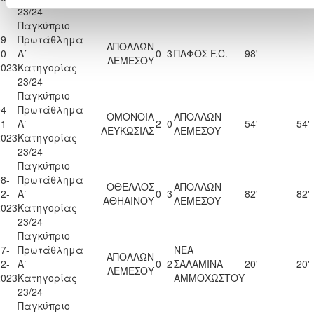
23/24
Παγκύπριο
9-
Πρωτάθλημα
ΑΠΟΛΛΩΝ
0-
Α΄
0
3
ΠΑΦΟΣ F.C.
98'
ΛΕΜΕΣΟΥ
2023
Κατηγορίας
23/24
Παγκύπριο
4-
Πρωτάθλημα
ΟΜΟΝΟΙΑ
ΑΠΟΛΛΩΝ
1-
Α΄
2
0
54'
54'
ΛΕΥΚΩΣΙΑΣ
ΛΕΜΕΣΟΥ
2023
Κατηγορίας
23/24
Παγκύπριο
8-
Πρωτάθλημα
ΟΘΕΛΛΟΣ
ΑΠΟΛΛΩΝ
2-
Α΄
0
3
82'
82'
ΑΘΗΑΙΝΟΥ
ΛΕΜΕΣΟΥ
2023
Κατηγορίας
23/24
Παγκύπριο
7-
Πρωτάθλημα
ΝΕΑ
ΑΠΟΛΛΩΝ
2-
Α΄
0
2
ΣΑΛΑΜΙΝΑ
20'
20'
ΛΕΜΕΣΟΥ
2023
Κατηγορίας
ΑΜΜΟΧΩΣΤΟΥ
23/24
Παγκύπριο