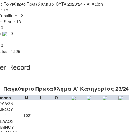
 : Παγκύπριο Πρωτάθλημα CYTA 2023/24 - Α' Φάση
 : 15
ubstitute : 2
m Start : 13
 0
n
: 0
 0
utes : 1225
yer Record
Παγκύπριο Πρωτάθλημα Α΄ Κατηγορίας 23/24
tches
M
I
O
ΟΛΛΩΝ
ΜΕΣΟΥ
1 - 1
102'
ΕΛΛΟΣ
ΗΑΙΝΟΥ