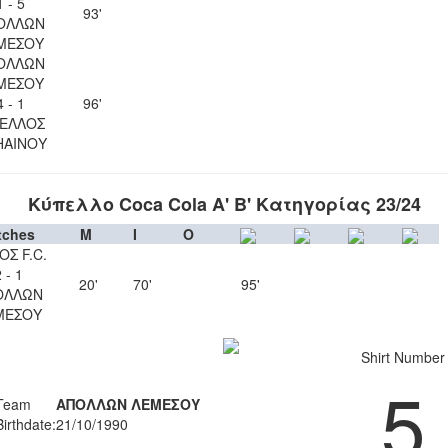
1 - 5
93'
ΟΛΛΩΝ
ΜΕΣΟΥ
ΟΛΛΩΝ
ΜΕΣΟΥ
4 - 1
96'
ΕΛΛΟΣ
ΗΑΙΝΟΥ
Κύπελλο Coca Cola Α' Β' Κατηγορίας 23/24
tches
M
I
O
ΟΣ F.C.
 - 1
20'
70'
95'
ΟΛΛΩΝ
ΜΕΣΟΥ
Shirt Number
5
Team
ΑΠΟΛΛΩΝ ΛΕΜΕΣΟΥ
Birthdate:
21/10/1990