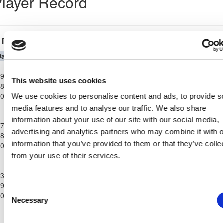
layer Record
Παγκύπριο Πρωτάθλημα Α΄ Κατηγορίας 23/24
Date
Competition
Home Team
H
A
Away Team
Minutes
In
Out
Παγκύπριο
9-
Πρωτάθλημα
ΑΠΟΛΛΩΝ
ΟΘΕΛΛΟΣ
This website uses cookies
8-
Α΄
1
1
102'
ΛΕΜΕΣΟΥ
ΑΘΗΑΙΝΟΥ
2023
Κατηγορίας
We use cookies to personalise content and ads, to provide s
23/24
media features and to analyse our traffic. We also share
Παγκύπριο
information about your use of our site with our social media,
7-
Πρωτάθλημα
ΝΕΑ
ΑΠΟΛΛΩΝ
advertising and analytics partners who may combine it with o
8-
Α΄
ΣΑΛΑΜΙΝΑ
1
1
105'
ΛΕΜΕΣΟΥ
information that you’ve provided to them or that they’ve colle
2023
Κατηγορίας
ΑΜΜΟΧΩΣΤΟΥ
23/24
from your use of their services.
Παγκύπριο
3-
Πρωτάθλημα
ΑΠΟΛΛΩΝ
ΚΑΡΜΙΩΤΙΣΣΑ
9-
Α΄
1
0
104'
ΛΕΜΕΣΟΥ
ΠΟΛΕΜΙΔΙΩΝ
Consent
2023
Κατηγορίας
Necessary
Selection
23/24
Παγκύπριο