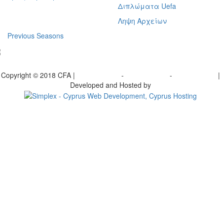
Διπλώματα Uefa
Ληψη Αρχείων
Previous Seasons
bscribe to our Newsletter
Copyright © 2018 CFA |
Privacy policy
-
Terms of Use
-
Cookie Policy
|
Developed and Hosted by
Change your consent