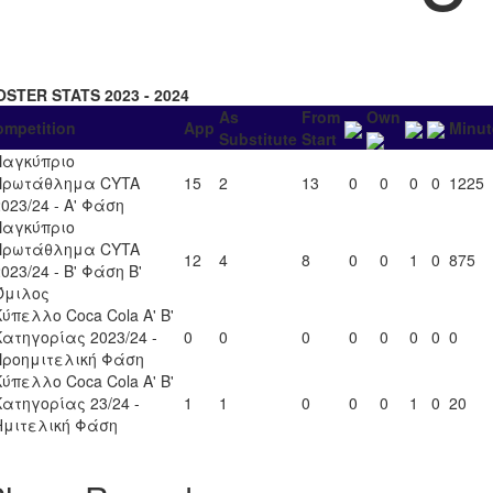
OSTER STATS 2023 - 2024
As
From
Own
ompetition
App
Minut
Substitute
Start
Παγκύπριο
Πρωτάθλημα CYTA
15
2
13
0
0
0
0
1225
2023/24 - Α' Φάση
Παγκύπριο
Πρωτάθλημα CYTA
12
4
8
0
0
1
0
875
023/24 - Β' Φάση Β'
Όμιλος
Κύπελλο Coca Cola Α' Β'
Κατηγορίας 2023/24 -
0
0
0
0
0
0
0
0
Προημιτελική Φάση
Κύπελλο Coca Cola Α' Β'
Κατηγορίας 23/24 -
1
1
0
0
0
1
0
20
Ημιτελική Φάση