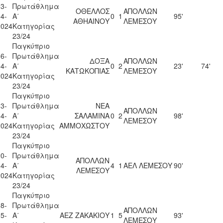
3-
Πρωτάθλημα
ΟΘΕΛΛΟΣ
ΑΠΟΛΛΩΝ
4-
Α΄
0
1
95'
ΑΘΗΑΙΝΟΥ
ΛΕΜΕΣΟΥ
2024
Κατηγορίας
23/24
Παγκύπριο
6-
Πρωτάθλημα
ΔΟΞΑ
ΑΠΟΛΛΩΝ
4-
Α΄
0
2
23'
74'
ΚΑΤΩΚΟΠΙΑΣ
ΛΕΜΕΣΟΥ
2024
Κατηγορίας
23/24
Παγκύπριο
3-
Πρωτάθλημα
ΝΕΑ
ΑΠΟΛΛΩΝ
4-
Α΄
ΣΑΛΑΜΙΝΑ
0
2
98'
ΛΕΜΕΣΟΥ
2024
Κατηγορίας
ΑΜΜΟΧΩΣΤΟΥ
23/24
Παγκύπριο
0-
Πρωτάθλημα
ΑΠΟΛΛΩΝ
4-
Α΄
4
1
ΑΕΛ ΛΕΜΕΣΟΥ
90'
ΛΕΜΕΣΟΥ
2024
Κατηγορίας
23/24
Παγκύπριο
8-
Πρωτάθλημα
ΑΠΟΛΛΩΝ
5-
Α΄
ΑΕΖ ΖΑΚΑΚΙΟΥ
1
5
93'
ΛΕΜΕΣΟΥ