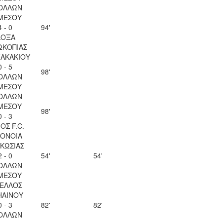
ΟΛΛΩΝ
ΜΕΣΟΥ
4 - 0
94'
ΔΟΞΑ
ΩΚΟΠΙΑΣ
ΖΑΚΑΚΙΟΥ
0 - 5
98'
ΟΛΛΩΝ
ΜΕΣΟΥ
ΟΛΛΩΝ
ΜΕΣΟΥ
98'
0 - 3
ΟΣ F.C.
ΟΝΟΙΑ
ΚΩΣΙΑΣ
2 - 0
54'
54'
ΟΛΛΩΝ
ΜΕΣΟΥ
ΕΛΛΟΣ
ΗΑΙΝΟΥ
0 - 3
82'
82'
ΟΛΛΩΝ