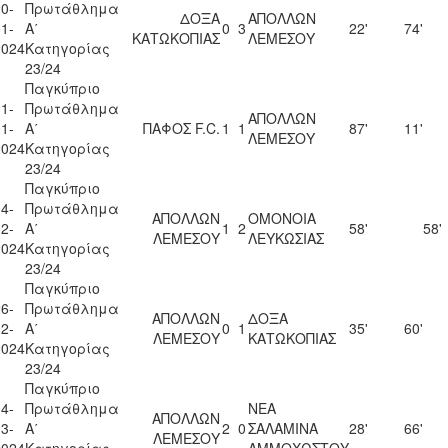
0-
Πρωτάθλημα
ΔΟΞΑ
ΑΠΟΛΛΩΝ
1-
Α΄
0
3
22'
74'
ΚΑΤΩΚΟΠΙΑΣ
ΛΕΜΕΣΟΥ
2024
Κατηγορίας
23/24
Παγκύπριο
1-
Πρωτάθλημα
ΑΠΟΛΛΩΝ
1-
Α΄
ΠΑΦΟΣ F.C.
1
1
87'
11'
ΛΕΜΕΣΟΥ
2024
Κατηγορίας
23/24
Παγκύπριο
4-
Πρωτάθλημα
ΑΠΟΛΛΩΝ
ΟΜΟΝΟΙΑ
2-
Α΄
1
2
58'
58'
ΛΕΜΕΣΟΥ
ΛΕΥΚΩΣΙΑΣ
2024
Κατηγορίας
23/24
Παγκύπριο
6-
Πρωτάθλημα
ΑΠΟΛΛΩΝ
ΔΟΞΑ
2-
Α΄
0
1
35'
60'
ΛΕΜΕΣΟΥ
ΚΑΤΩΚΟΠΙΑΣ
2024
Κατηγορίας
23/24
Παγκύπριο
4-
Πρωτάθλημα
ΝΕΑ
ΑΠΟΛΛΩΝ
3-
Α΄
2
0
ΣΑΛΑΜΙΝΑ
28'
66'
ΛΕΜΕΣΟΥ
2024
Κατηγορίας
ΑΜΜΟΧΩΣΤΟΥ