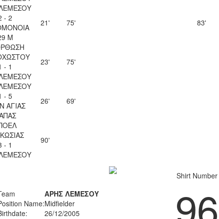
 ΛΕΜΕΣΟΥ
2 - 2
21'
75'
83'
ΟΜΟΝΟΙΑ
29 Μ
ΟΡΘΩΣΗ
ΟΧΩΣΤΟΥ
23'
75'
1 - 1
 ΛΕΜΕΣΟΥ
 ΛΕΜΕΣΟΥ
1 - 5
26'
69'
Ν ΑΓΙΑΣ
ΑΠΑΣ
ΠΟΕΛ
ΚΩΣΙΑΣ
90'
3 - 1
 ΛΕΜΕΣΟΥ
Shirt Number
96
Team
ΑΡΗΣ ΛΕΜΕΣΟΥ
Position Name:
Midfielder
Birthdate:
26/12/2005