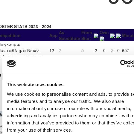
OSTER STATS 2023 - 2024
As
From
Own
ompetition
App
Minut
Substitute
Start
Παγκύπριο
Πρωτάθλημα Νέων
12
7
5
2
0
2
0
657
-19 Cablenet 2023/24
layer Record
This website uses cookies
We use cookies to personalise content and ads, to provide s
Παγκύπριο Πρωτάθλημα Νέων Κ-19 Cablenet
media features and to analyse our traffic. We also share
2023/24
information about your use of our site with our social media,
Date
Competition
Home Team
H
A
Away Team
Minutes
In
Out
advertising and analytics partners who may combine it with o
Παγκύπριο
information that you’ve provided to them or that they’ve colle
6-
Πρωτάθλημα
ΑΠΟΛΛΩΝΑΣ
ΑΡΗΣ
from your use of their services.
9-
Νέων Κ-19
0
1
44'
54'