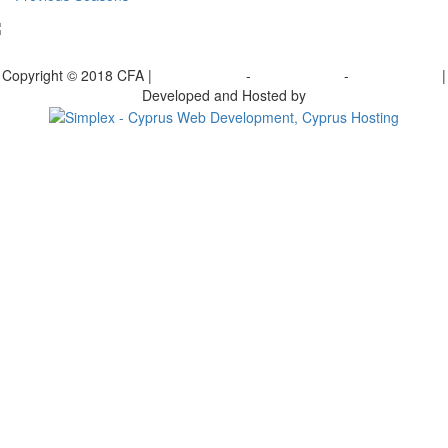
bscribe to our Newsletter
Copyright © 2018 CFA |
Privacy policy
-
Terms of Use
-
Cookie Policy
|
Developed and Hosted by
Change your consent