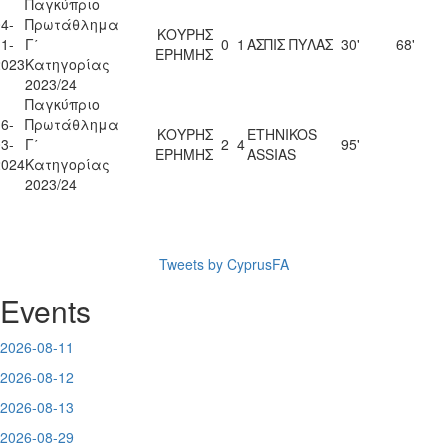
Παγκύπριο
4-
Πρωτάθλημα
ΚΟΥΡΗΣ
1-
Γ΄
0
1
ΑΣΠΙΣ ΠΥΛΑΣ
30'
68'
ΕΡΗΜΗΣ
2023
Κατηγορίας
2023/24
Παγκύπριο
6-
Πρωτάθλημα
ΚΟΥΡΗΣ
ETHNIKOS
3-
Γ΄
2
4
95'
ΕΡΗΜΗΣ
ASSIAS
2024
Κατηγορίας
2023/24
Tweets by CyprusFA
Events
2026-08-11
2026-08-12
2026-08-13
2026-08-29