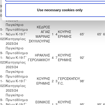
Παγκύπριο
9-
Πρωτάθλημα
ΚΟΥΡΗΣ
OLIMPIAS
Use necessary cookies only
0-
Νέων Κ-19 Γ΄
0
0
96'
ΕΡΗΜΗΣ
LIMPION
2023
Κατηγορίας
2023/24
Παγκύπριο
ΚΕΔΡΟΣ
5-
Πρωτάθλημα
ΑΓΙΑΣ
ΚΟΥΡΗΣ
1-
Νέων Κ-19 Γ΄
1
4
65'
65'
6
ΜΑΡΙΝΑΣ
ΕΡΗΜΗΣ
2023
Κατηγορίας
ΣΚΥΛΛΟΥΡΑΣ
2023/24
Παγκύπριο
9-
Πρωτάθλημα
ΗΡΑΚΛΗΣ
ΚΟΥΡΗΣ
1-
Νέων Κ-19 Γ΄
4
7
92'
ΓΕΡΟΛΑΚΚΟΥ
ΕΡΗΜΗΣ
2023
Κατηγορίας
2023/24
Παγκύπριο
6-
Πρωτάθλημα
ΚΟΥΡΗΣ
ΓΕΡΟΣΚΗΠΟΥ
1-
Νέων Κ-19 Γ΄
2
3
98'
ΕΡΗΜΗΣ
F.C.
2023
Κατηγορίας
2023/24
Παγκύπριο
9-
Πρωτάθλημα
ΕΘΝΙΚΟΣ
ΚΟΥΡΗΣ
2-
Νέων Κ-19 Γ΄
1
2
95'
95'
6