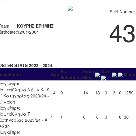
Shirt Number
43
Team
ΚΟΥΡΗΣ ΕΡΗΜΗΣ
Birthdate:
12/01/2004
OSTER STATS 2023 - 2024
As
From
Own
ompetition
App
Minut
Substitute
Start
Παγκύπριο
Πρωτάθλημα Νέων Κ-19
14
0
14
13
0
3
0
1259
Γ΄ Κατηγορίας 2023/24 -
Α΄ Φάση
Παγκύπριο
Πρωτάθλημα Γ΄
1
1
0
0
0
0
30
Κατηγορίας 2023/24 - Α΄
Φάση
Παγκύπριο