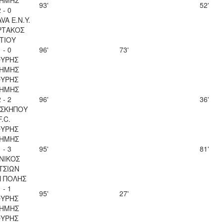
93'
52'
 - 0
VA Ε.Ν.Y.
ΡΤΑΚΟΣ
ΙΤΙΟΥ
 - 0
96'
73'
ΥΡΗΣ
ΗΜΗΣ
ΥΡΗΣ
ΗΜΗΣ
 - 2
96'
36'
ΣΚΗΠΟΥ
F.C.
ΥΡΗΣ
ΗΜΗΣ
 - 3
95'
81'
ΝΙΚΟΣ
ΤΣΙΩΝ
 ΠΟΛΗΣ
 - 1
95'
27'
ΥΡΗΣ
ΗΜΗΣ
ΥΡΗΣ