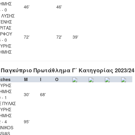
ΗΜΗΣ
46'
46'
 - 0
Λ ΛΥΣΗΣ
ΓΕΝΗΣ
ΡΙΤΑΣ
ΡΦΟΥ
72'
72'
39'
 - 0
ΥΡΗΣ
ΗΜΗΣ
Παγκύπριο Πρωτάθλημα Γ΄ Κατηγορίας 2023/24
tches
M
I
O
ΥΡΗΣ
ΗΜΗΣ
30'
68'
 - 1
Σ ΠΥΛΑΣ
ΥΡΗΣ
ΗΜΗΣ
 - 4
95'
NIKOS
SSIAS