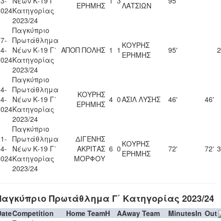
3-
Νέων Κ-19 Γ΄
1
3
95'
ΕΡΗΜΗΣ
ΛΑΤΣΙΩΝ
2024
Κατηγορίας
2023/24
Παγκύπριο
7-
Πρωτάθλημα
ΚΟΥΡΗΣ
4-
Νέων Κ-19 Γ΄
ΑΠΟΠ ΠΟΛΗΣ
1
1
95'
2
ΕΡΗΜΗΣ
2024
Κατηγορίας
2023/24
Παγκύπριο
4-
Πρωτάθλημα
ΚΟΥΡΗΣ
4-
Νέων Κ-19 Γ΄
4
0
ΑΣΙΛ ΛΥΣΗΣ
46'
46'
ΕΡΗΜΗΣ
2024
Κατηγορίας
2023/24
Παγκύπριο
1-
Πρωτάθλημα
ΔΙΓΕΝΗΣ
ΚΟΥΡΗΣ
4-
Νέων Κ-19 Γ΄
ΑΚΡΙΤΑΣ
6
0
72'
72'
3
ΕΡΗΜΗΣ
2024
Κατηγορίας
ΜΟΡΦΟΥ
2023/24
Παγκύπριο Πρωτάθλημα Γ΄ Κατηγορίας 2023/24
Date
Competition
Home Team
H
A
Away Team
Minutes
In
Out