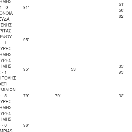
ΗΜΗΣ
51'
4 - 0
91'
50'
ΟΝΟΙΑ
82'
ΕΥΔΑ
ΓΕΝΗΣ
ΡΙΤΑΣ
ΡΦΟΥ
95'
 - 1
ΥΡΗΣ
ΗΜΗΣ
ΥΡΗΣ
ΗΜΗΣ
35'
95'
53'
 - 1
95'
 ΠΟΛΗΣ
ΑΕΠ
ΜΙΔΙΩΝ
 - 5
79'
79'
32'
ΥΡΗΣ
ΗΜΗΣ
ΥΡΗΣ
ΗΜΗΣ
 - 0
96'
IMPIAS