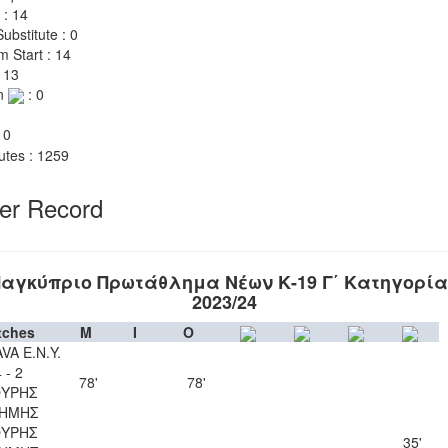
 : 14
ubstitute : 0
m Start : 14
 13
n
: 0
 0
utes : 1259
yer Record
αγκύπριο Πρωτάθλημα Νέων Κ-19 Γ΄ Κατηγορί
2023/24
tches
M
I
O
VA Ε.Ν.Y.
 - 2
78'
78'
ΥΡΗΣ
ΗΜΗΣ
ΥΡΗΣ
35'