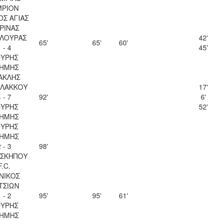
MPION
ΟΣ ΑΓΙΑΣ
ΡΙΝΑΣ
ΛΟΥΡΑΣ
42'
65'
65'
60'
 - 4
45'
ΥΡΗΣ
ΗΜΗΣ
ΑΚΛΗΣ
ΛΑΚΚΟΥ
17'
 - 7
92'
6'
ΥΡΗΣ
52'
ΗΜΗΣ
ΥΡΗΣ
ΗΜΗΣ
 - 3
98'
ΣΚΗΠΟΥ
F.C.
ΝΙΚΟΣ
ΤΣΙΩΝ
 - 2
95'
95'
61'
ΥΡΗΣ
ΗΜΗΣ