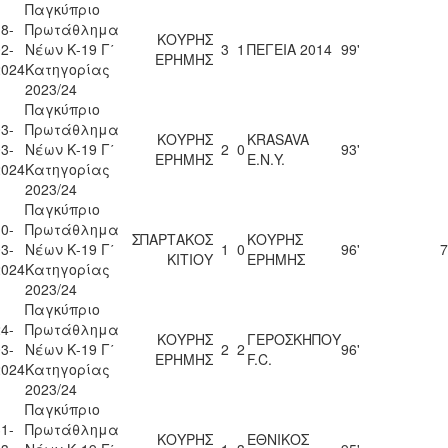
Παγκύπριο
8-
Πρωτάθλημα
ΚΟΥΡΗΣ
2-
Νέων Κ-19 Γ΄
3
1
ΠΕΓΕΙΑ 2014
99'
ΕΡΗΜΗΣ
2024
Κατηγορίας
2023/24
Παγκύπριο
3-
Πρωτάθλημα
ΚΟΥΡΗΣ
KRASAVA
3-
Νέων Κ-19 Γ΄
2
0
93'
ΕΡΗΜΗΣ
Ε.Ν.Y.
2024
Κατηγορίας
2023/24
Παγκύπριο
0-
Πρωτάθλημα
ΣΠΑΡΤΑΚΟΣ
ΚΟΥΡΗΣ
3-
Νέων Κ-19 Γ΄
1
0
96'
7
ΚΙΤΙΟΥ
ΕΡΗΜΗΣ
2024
Κατηγορίας
2023/24
Παγκύπριο
4-
Πρωτάθλημα
ΚΟΥΡΗΣ
ΓΕΡΟΣΚΗΠΟΥ
3-
Νέων Κ-19 Γ΄
2
2
96'
ΕΡΗΜΗΣ
F.C.
2024
Κατηγορίας
2023/24
Παγκύπριο
1-
Πρωτάθλημα
ΚΟΥΡΗΣ
ΕΘΝΙΚΟΣ