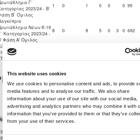
Πρωτάθλημα Γ΄
1
0
1
0
0
0
95
Κατηγορίας 2023/24 - Β΄
Φάση Β΄ Όμιλος
Παγκύπριο
Πρωτάθλημα Νέων Κ-19
8
0
8
5
0
3
0
692
Γ΄ Κατηγορίας 2023/24 -
Β' Φάση Α' Όμιλος
Κύπελλο Coca Cola Γ΄ &
Επίλεκτης Κατηγορίας
0
0
0
0
0
0
0
ΣΤΟΚ 2023/24 - Τελικός
This website uses cookies
layer Record
We use cookies to personalise content and ads, to provide s
media features and to analyse our traffic. We also share
information about your use of our site with our social media,
Παγκύπριο Πρωτάθλημα Νέων Κ-19 Γ΄
advertising and analytics partners who may combine it with o
Κατηγορίας 2023/24
information that you’ve provided to them or that they’ve colle
Date
Competition
Home Team
H
A
Away Team
Minutes
In
Out
from your use of their services.
Παγκύπριο
3-
Πρωτάθλημα
KRASAVA
ΚΟΥΡΗΣ
9-
Νέων Κ-19 Γ΄
4
2
78'
78'