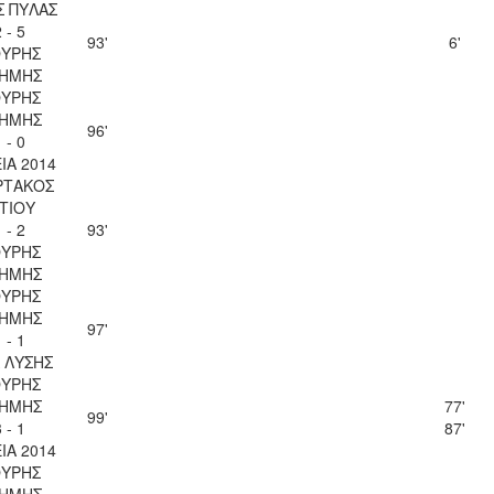
Σ ΠΥΛΑΣ
 - 5
93'
6'
ΥΡΗΣ
ΗΜΗΣ
ΥΡΗΣ
ΗΜΗΣ
96'
 - 0
ΙΑ 2014
ΡΤΑΚΟΣ
ΙΤΙΟΥ
 - 2
93'
ΥΡΗΣ
ΗΜΗΣ
ΥΡΗΣ
ΗΜΗΣ
97'
 - 1
Λ ΛΥΣΗΣ
ΥΡΗΣ
ΗΜΗΣ
77'
99'
 - 1
87'
ΙΑ 2014
ΥΡΗΣ
ΗΜΗΣ