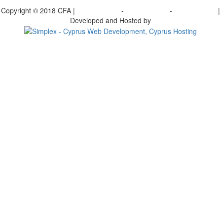
bscribe to our Newsletter
Copyright © 2018 CFA |
Privacy policy
-
Terms of Use
-
Cookie Policy
|
Developed and Hosted by
Change your consent