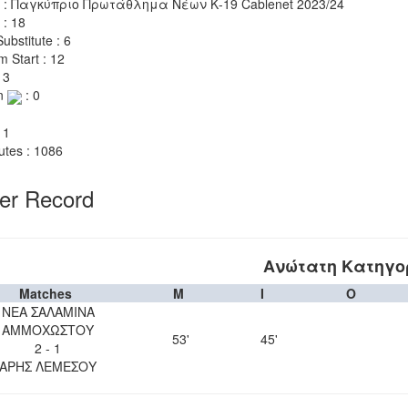
 : Παγκύπριο Πρωτάθλημα Νέων Κ-19 Cablenet 2023/24
 : 18
ubstitute : 6
m Start : 12
 3
n
: 0
 1
utes : 1086
yer Record
Ανώτατη Κατηγο
Matches
M
I
O
ΝΕΑ ΣΑΛΑΜΙΝΑ
ΑΜΜΟΧΩΣΤΟΥ
53'
45'
2 - 1
ΑΡΗΣ ΛΕΜΕΣΟΥ