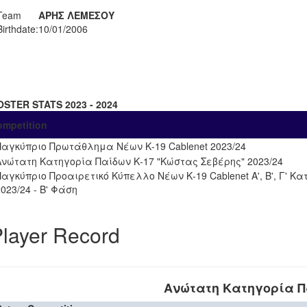
Team
ΑΡΗΣ ΛΕΜΕΣΟΥ
Birthdate:
10/01/2006
OSTER STATS 2023 - 2024
ompetition
Παγκύπριο Πρωτάθλημα Νέων Κ-19 Cablenet 2023/24
Ανώτατη Κατηγορία Παίδων Κ-17 "Κώστας Σεβέρης" 2023/24
Παγκύπριο Προαιρετικό Κύπελλο Νέων Κ-19 Cablenet Α', Β', Γ' Κ
2023/24 - Β' Φάση
layer Record
Ανώτατη Κατηγορία Π