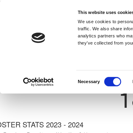
This website uses cookie
Home
National Teams
Competitions
We use cookies to personal
traffic. We also share info
analytics partners who may
they’ve collected from your
Previous
ΔΗΜΗΤΡΙΟΣ ΜΑΡΚΑΚΗΣ
ΑΡΗΣ ΛΕΜΕΣΟΥ
ate: 10/01/2006
Shirt 
Consent
Necessary
1
Selection
STER STATS 2023 - 2024