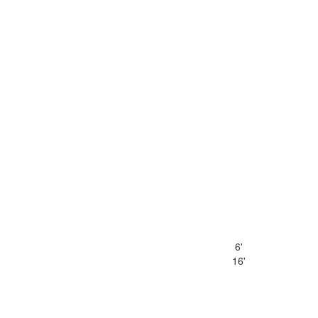
6'
16'