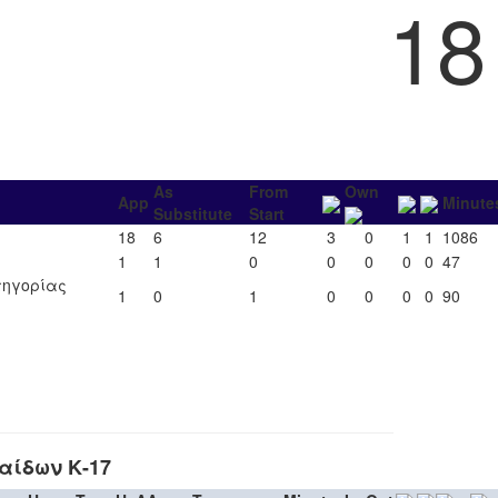
18
As
From
Own
App
Minute
Substitute
Start
18
6
12
3
0
1
1
1086
1
1
0
0
0
0
0
47
ατηγορίας
1
0
1
0
0
0
0
90
αίδων Κ-17