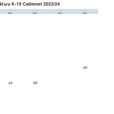
ων Κ-19 Cablenet 2023/24
96'
44'
88'