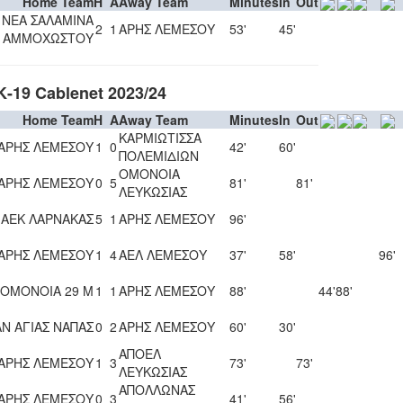
Home Team
H
A
Away Team
Minutes
In
Out
ΝΕΑ ΣΑΛΑΜΙΝΑ
2
1
ΑΡΗΣ ΛΕΜΕΣΟΥ
53'
45'
ΑΜΜΟΧΩΣΤΟΥ
19 Cablenet 2023/24
Home Team
H
A
Away Team
Minutes
In
Out
ΚΑΡΜΙΩΤΙΣΣΑ
ΑΡΗΣ ΛΕΜΕΣΟΥ
1
0
42'
60'
ΠΟΛΕΜΙΔΙΩΝ
ΟΜΟΝΟΙΑ
ΑΡΗΣ ΛΕΜΕΣΟΥ
0
5
81'
81'
ΛΕΥΚΩΣΙΑΣ
ΑΕΚ ΛΑΡΝΑΚΑΣ
5
1
ΑΡΗΣ ΛΕΜΕΣΟΥ
96'
ΑΡΗΣ ΛΕΜΕΣΟΥ
1
4
ΑΕΛ ΛΕΜΕΣΟΥ
37'
58'
96'
 ΟΜΟΝΟΙΑ 29 Μ
1
1
ΑΡΗΣ ΛΕΜΕΣΟΥ
88'
44'
88'
Ν ΑΓΙΑΣ ΝΑΠΑΣ
0
2
ΑΡΗΣ ΛΕΜΕΣΟΥ
60'
30'
ΑΠΟΕΛ
ΑΡΗΣ ΛΕΜΕΣΟΥ
1
3
73'
73'
ΛΕΥΚΩΣΙΑΣ
ΑΠΟΛΛΩΝΑΣ
ΑΡΗΣ ΛΕΜΕΣΟΥ
0
3
41'
56'