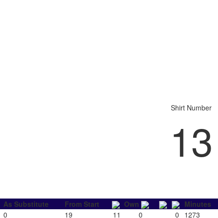
Shirt Number
13
As Substitute
From Start
Own
Minutes
0
19
11
0
0
1273