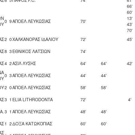
66'
60'
ΩΝ
13'
0
9
ΑΠΟΕΛ ΛΕΥΚΩΣΙΑΣ
70'
ΟΥ
43'
70'
ΑΣ
2
0
ΧΑΛΚΑΝΟΡΑΣ ΙΔΑΛΙΟΥ
72'
45'
ΑΣ
8
3
ΕΘΝΙΚΟΣ ΛΑΤΣΙΩΝ
74'
ΑΣ
4
2
ΑΣΙΛ ΛΥΣΗΣ
64'
64'
42'
ΝΑ
0
3
ΑΠΟΕΛ ΛΕΥΚΩΣΙΑΣ
44'
44'
ΟΥ
ΟΥ
2
0
ΑΠΟΕΛ ΛΕΥΚΩΣΙΑΣ
58'
58'
ΑΣ
3
1
ELIA LITHRODONTA
72'
4'
A.
3
1
ΑΠΟΕΛ ΛΕΥΚΩΣΙΑΣ
48'
48'
ΑΣ
1
2
ΔΟΞΑ ΚΑΤΩΚΟΠΙΑΣ
60'
60'
ΑΣ