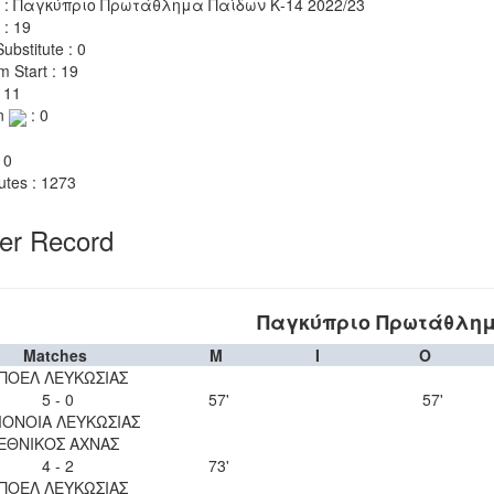
 : Παγκύπριο Πρωτάθλημα Παίδων Κ-14 2022/23
 : 19
ubstitute : 0
m Start : 19
 11
n
: 0
 0
utes : 1273
yer Record
Παγκύπριο Πρωτάθλημα
Matches
M
I
O
ΠΟΕΛ ΛΕΥΚΩΣΙΑΣ
5 - 0
57'
57'
ΟΝΟΙΑ ΛΕΥΚΩΣΙΑΣ
ΕΘΝΙΚΟΣ ΑΧΝΑΣ
4 - 2
73'
ΠΟΕΛ ΛΕΥΚΩΣΙΑΣ