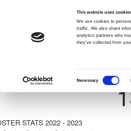
This website uses cookie
Home
National Teams
Competitions
We use cookies to personal
traffic. We also share info
analytics partners who may
they’ve collected from your
Previous
ΧΑΡΑΛΑΜΠΟΣ ΙΩΑΝ ΠΑΝΤ
ΑΠΟΕΛ ΛΕΥΚΩΣΙΑΣ
ate: 23/11/2010
Shirt 
Consent
Necessary
1
Selection
STER STATS 2022 - 2023