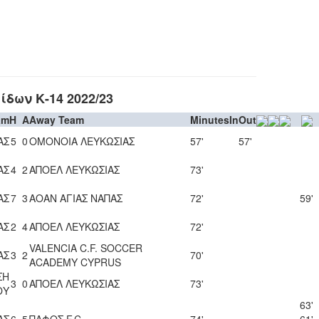
δων Κ-14 2022/23
am
H
A
Away Team
Minutes
In
Out
ΑΣ
5
0
ΟΜΟΝΟΙΑ ΛΕΥΚΩΣΙΑΣ
57'
57'
ΑΣ
4
2
ΑΠΟΕΛ ΛΕΥΚΩΣΙΑΣ
73'
ΑΣ
7
3
ΑΟΑΝ ΑΓΙΑΣ ΝΑΠΑΣ
72'
59'
ΑΣ
2
4
ΑΠΟΕΛ ΛΕΥΚΩΣΙΑΣ
72'
VALENCIA C.F. SOCCER
ΑΣ
3
2
70'
ACADEMY CYPRUS
ΣΗ
3
0
ΑΠΟΕΛ ΛΕΥΚΩΣΙΑΣ
73'
ΟΥ
63'
ΑΣ
6
5
ΠΑΦΟΣ F.C.
74'
61'