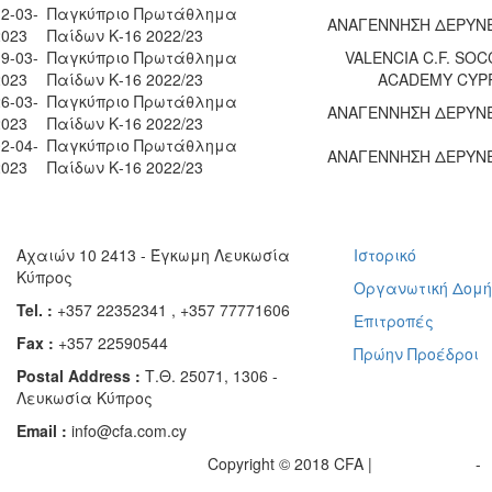
2-03-
Παγκύπριο Πρωτάθλημα
ΑΝΑΓΕΝΝΗΣΗ ΔΕΡΥΝΕ
2023
Παίδων Κ-16 2022/23
9-03-
Παγκύπριο Πρωτάθλημα
VALENCIA C.F. SO
2023
Παίδων Κ-16 2022/23
ACADEMY CYP
6-03-
Παγκύπριο Πρωτάθλημα
ΑΝΑΓΕΝΝΗΣΗ ΔΕΡΥΝΕ
2023
Παίδων Κ-16 2022/23
2-04-
Παγκύπριο Πρωτάθλημα
ΑΝΑΓΕΝΝΗΣΗ ΔΕΡΥΝΕ
2023
Παίδων Κ-16 2022/23
Αχαιών 10 2413 - Έγκωμη Λευκωσία
Ιστορικό
Κύπρος
Οργανωτική Δομ
Tel. :
+357 22352341 , +357 77771606
Επιτροπές
Fax :
+357 22590544
Πρώην Προέδροι
Postal Address :
Τ.Θ. 25071, 1306 -
Λευκωσία Κύπρος
Email :
info@cfa.com.cy
Copyright © 2018 CFA |
Privacy policy
-