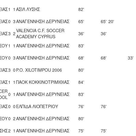
ΙΑΣ
1
1
ΑΣΙΛ ΛΥΣΗΣ
82'
ΙΑΣ
0
3
ΑΝΑΓΕΝΝΗΣΗ ΔΕΡΥΝΕΙΑΣ
65'
65'
20'
VALENCIA C.F. SOCCER
ΙΑΣ
3
2
36'
36'
ACADEMY CYPRUS
ΣΟΥ
1
1
ΑΝΑΓΕΝΝΗΣΗ ΔΕΡΥΝΕΙΑΣ
83'
ΣΟΥ
0
3
ΑΝΑΓΕΝΝΗΣΗ ΔΕΡΥΝΕΙΑΣ
68'
68'
33'
ΙΑΣ
3
0
P.O. XILOTIMPOU 2006
80'
ΙΑΣ
1
1
ΠΑΟΚ ΚΟΚΚΙΝΟΤΡΙΜΙΘΙΑΣ
84'
CCER
0
1
ΑΝΑΓΕΝΝΗΣΗ ΔΕΡΥΝΕΙΑΣ
83'
OOL
ΙΑΣ
0
0
ΕΛΠΙΔΑ ΛΙΟΠΕΤΡΙΟΥ
76'
76'
ΣΟΥ
0
2
ΑΝΑΓΕΝΝΗΣΗ ΔΕΡΥΝΕΙΑΣ
80'
ΥΣΗΣ
2
1
ΑΝΑΓΕΝΝΗΣΗ ΔΕΡΥΝΕΙΑΣ
75'
75'