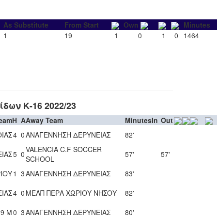
As Substitute
From Start
Own
Minutes
1
19
1
0
1
0
1464
ων Κ-16 2022/23
eam
H
A
Away Team
Minutes
In
Out
ΙΑΣ
4
0
ΑΝΑΓΕΝΝΗΣΗ ΔΕΡΥΝΕΙΑΣ
82'
VALENCIA C.F SOCCER
ΙΑΣ
5
0
57'
57'
SCHOOL
ΡΙΟΥ
1
3
ΑΝΑΓΕΝΝΗΣΗ ΔΕΡΥΝΕΙΑΣ
83'
ΙΑΣ
4
0
ΜΕΑΠ ΠΕΡΑ ΧΩΡΙΟΥ ΝΗΣΟΥ
82'
9 Μ
0
3
ΑΝΑΓΕΝΝΗΣΗ ΔΕΡΥΝΕΙΑΣ
80'