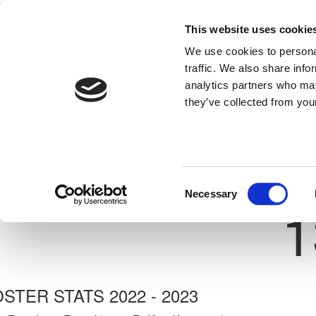
This website uses cookie
Home
National Teams
Competitions
We use cookies to personal
traffic. We also share info
analytics partners who may
they’ve collected from your
Previous
ΙΑΚΩΒΟΣ ΜΙΧΑΗΛ
ΑΝΑΓΕΝΝΗΣΗ ΔΕΡΥΝΕΙΑΣ
ate: 28/02/2008
Shirt 
Consent
Necessary
1
Selection
STER STATS 2022 - 2023