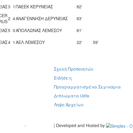
ΙΑΣ
3
1
ΠΑΕΕΚ ΚΕΡΥΝΕΙΑΣ
82'
CCER
2
4
ΑΝΑΓΕΝΝΗΣΗ ΔΕΡΥΝΕΙΑΣ
83'
RUS
ΙΑΣ
5
0
ΑΠΟΛΛΩΝΑΣ ΛΕΜΕΣΟΥ
81'
ΙΑΣ
4
1
ΑΕΛ ΛΕΜΕΣΟΥ
22'
59'
Σχολή Προπονητών
ή
Ειδήσεις
Προγραμματισμένα Σεμινάρια
Διπλώματα Uefa
Ληψη Αρχείων
Terms of Use
-
Cookie Policy
| Developed and Hosted by
Change your consent