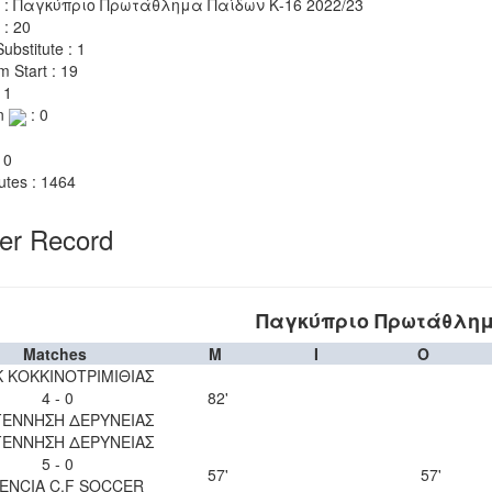
 : Παγκύπριο Πρωτάθλημα Παίδων Κ-16 2022/23
 : 20
ubstitute : 1
m Start : 19
 1
n
: 0
 0
utes : 1464
yer Record
Παγκύπριο Πρωτάθλημα
Matches
M
I
O
 ΚΟΚΚΙΝΟΤΡΙΜΙΘΙΑΣ
4 - 0
82'
ΕΝΝΗΣΗ ΔΕΡΥΝΕΙΑΣ
ΕΝΝΗΣΗ ΔΕΡΥΝΕΙΑΣ
5 - 0
57'
57'
ENCIA C.F SOCCER