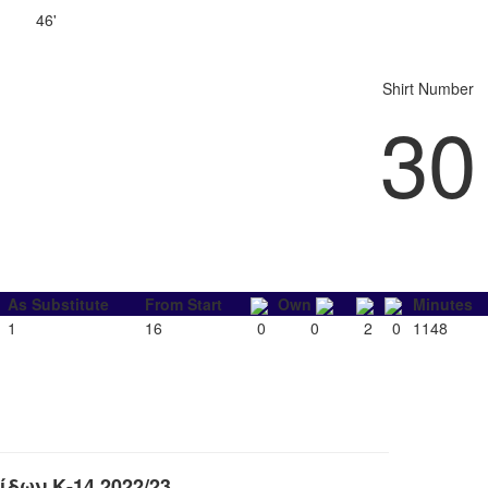
46'
Shirt Number
30
As Substitute
From Start
Own
Minutes
1
16
0
0
2
0
1148
ων Κ-14 2022/23