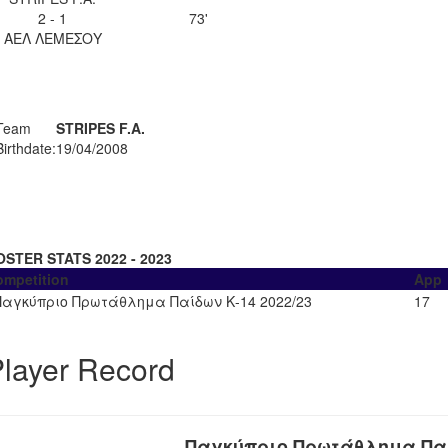
2 - 1
73'
ΑΕΛ ΛΕΜΕΣΟΥ
Team
STRIPES F.A.
Birthdate:
19/04/2008
OSTER STATS 2022 - 2023
ompetition
App
Παγκύπριο Πρωτάθλημα Παίδων Κ-14 2022/23
17
layer Record
Παγκύπριο Πρωτάθλημα Παίδ