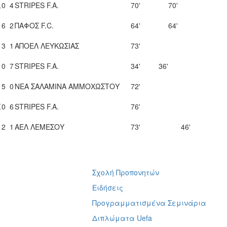
0
4
STRIPES F.A.
70'
70'
Υ
.
6
2
ΠΑΦΟΣ F.C.
64'
64'
.
3
1
ΑΠΟΕΛ ΛΕΥΚΩΣΙΑΣ
73'
Ν
0
7
STRIPES F.A.
34'
36'
.
5
0
ΝΕΑ ΣΑΛΑΜΙΝΑ ΑΜΜΟΧΩΣΤΟΥ
72'
Σ
0
6
STRIPES F.A.
76'
.
2
1
ΑΕΛ ΛΕΜΕΣΟΥ
73'
46'
Σχολή Προπονητών
ή
Ειδήσεις
Προγραμματισμένα Σεμινάρια
Διπλώματα Uefa