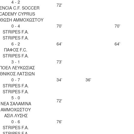
4 - 2
72'
ENCIA C.F. SOCCER
CADEMY CYPRUS
ΘΩΣΗ ΑΜΜΟΧΩΣΤΟΥ
0 - 4
70'
70'
STRIPES F.A.
STRIPES F.A.
6 - 2
64'
64'
ΠΑΦΟΣ F.C.
STRIPES F.A.
3 - 1
73'
ΠΟΕΛ ΛΕΥΚΩΣΙΑΣ
ΘΝΙΚΟΣ ΛΑΤΣΙΩΝ
0 - 7
34'
36'
STRIPES F.A.
STRIPES F.A.
5 - 0
72'
ΝΕΑ ΣΑΛΑΜΙΝΑ
ΑΜΜΟΧΩΣΤΟΥ
ΑΣΙΛ ΛΥΣΗΣ
0 - 6
76'
STRIPES F.A.
STRIPES F.A.