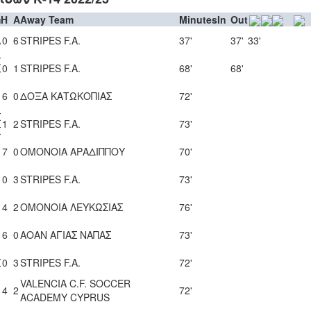
m
H
A
Away Team
Minutes
In
Out
A
0
6
STRIPES F.A.
37'
37'
33'
Σ
0
1
STRIPES F.A.
68'
68'
Υ
.
6
0
ΔΟΞΑ ΚΑΤΩΚΟΠΙΑΣ
72'
Σ
1
2
STRIPES F.A.
73'
Σ
.
7
0
ΟΜΟΝΟΙΑ ΑΡΑΔΙΠΠΟΥ
70'
.
0
3
STRIPES F.A.
73'
.
4
2
ΟΜΟΝΟΙΑ ΛΕΥΚΩΣΙΑΣ
76'
.
6
0
ΑΟΑΝ ΑΓΙΑΣ ΝΑΠΑΣ
73'
Σ
0
3
STRIPES F.A.
72'
VALENCIA C.F. SOCCER
.
4
2
72'
ACADEMY CYPRUS
Η