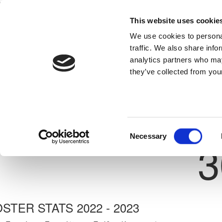
This website uses cookie
Home
National Teams
Competitions
We use cookies to personal
traffic. We also share info
analytics partners who may
they’ve collected from your
Previous
ΑΛΕΞΑΝΔΡΟΣ ΣΩΚΡΑΤΟ
STRIPES F.A.
ate: 19/04/2008
Shirt 
Consent
Necessary
3
Selection
STER STATS 2022 - 2023