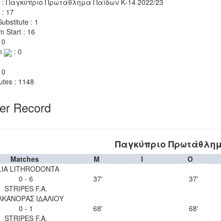
 : Παγκύπριο Πρωτάθλημα Παίδων Κ-14 2022/23
 : 17
ubstitute : 1
m Start : 16
 0
n
: 0
 0
utes : 1148
yer Record
Παγκύπριο Πρωτάθλημα
Matches
M
I
O
LIA LITHRODONTA
0 - 6
37'
37'
STRIPES F.A.
ΛΚΑΝΟΡΑΣ ΙΔΑΛΙΟΥ
0 - 1
68'
68'
STRIPES F.A.