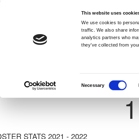
This website uses cookie
Home
National Teams
Competitions
We use cookies to personal
traffic. We also share info
analytics partners who may
they’ve collected from your
Previous
ΠΑΝΑΓΙΩΤΗΣ ΛΟΥΚΑΙΔΗΣ
ΠΕΓΕΙΑ 2014
ate: 11/08/1989
Consent
Necessary
Shirt 
Selection
1
STER STATS 2021 - 2022