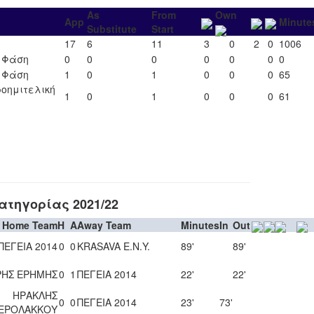
As
From
Own
App
Minute
Substitute
Start
17
6
11
3
0
2
0
1006
΄ Φάση
0
0
0
0
0
0
0
΄ Φάση
1
0
1
0
0
0
65
ροημιτελική
1
0
1
0
0
0
61
τηγορίας 2021/22
Home Team
H
A
Away Team
Minutes
In
Out
ΠΕΓΕΙΑ 2014
0
0
KRASAVA Ε.Ν.Y.
89'
89'
ΡΗΣ ΕΡΗΜΗΣ
0
1
ΠΕΓΕΙΑ 2014
22'
22'
ΗΡΑΚΛΗΣ
0
0
ΠΕΓΕΙΑ 2014
23'
73'
ΕΡΟΛΑΚΚΟΥ