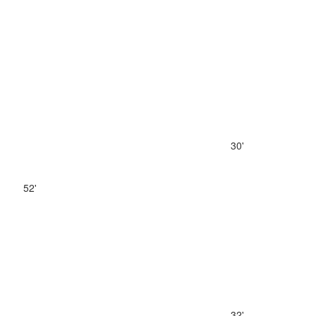
30'
52'
32'