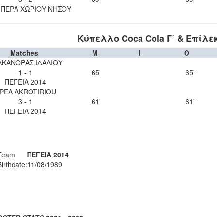
 ΠΕΡΑ ΧΩΡΙΟΥ ΝΗΣΟΥ
Κύπελλο Coca Cola Γ΄ & Επίλε
Matches
M
I
O
ΛΚΑΝΟΡΑΣ ΙΔΑΛΙΟΥ
1 - 1
65'
65'
ΠΕΓΕΙΑ 2014
PEA AKROTIRIOU
3 - 1
61'
61'
ΠΕΓΕΙΑ 2014
Team
ΠΕΓΕΙΑ 2014
Birthdate:
11/08/1989