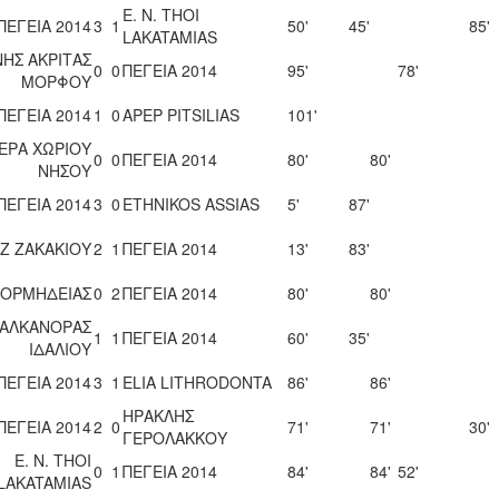
E. N. THOI
ΠΕΓΕΙΑ 2014
3
1
50'
45'
85'
LAKATAMIAS
ΝΗΣ ΑΚΡΙΤΑΣ
0
0
ΠΕΓΕΙΑ 2014
95'
78'
ΜΟΡΦΟΥ
ΠΕΓΕΙΑ 2014
1
0
APEP PITSILIAS
101'
ΕΡΑ ΧΩΡΙΟΥ
0
0
ΠΕΓΕΙΑ 2014
80'
80'
ΝΗΣΟΥ
ΠΕΓΕΙΑ 2014
3
0
ETHNIKOS ASSIAS
5'
87'
Ζ ΖΑΚΑΚΙΟΥ
2
1
ΠΕΓΕΙΑ 2014
13'
83'
. ΟΡΜΗΔΕΙΑΣ
0
2
ΠΕΓΕΙΑ 2014
80'
80'
ΑΛΚΑΝΟΡΑΣ
1
1
ΠΕΓΕΙΑ 2014
60'
35'
ΙΔΑΛΙΟΥ
ΠΕΓΕΙΑ 2014
3
1
ELIA LITHRODONTA
86'
86'
ΗΡΑΚΛΗΣ
ΠΕΓΕΙΑ 2014
2
0
71'
71'
30'
ΓΕΡΟΛΑΚΚΟΥ
E. N. THOI
0
1
ΠΕΓΕΙΑ 2014
84'
84'
52'
LAKATAMIAS