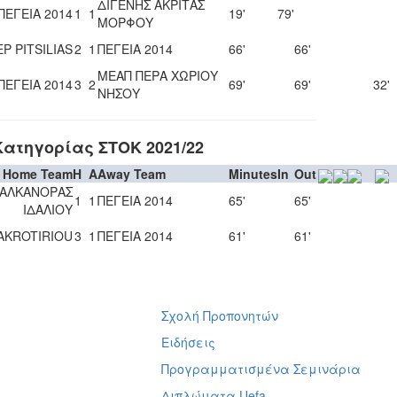
ΔΙΓΕΝΗΣ ΑΚΡΙΤΑΣ
ΠΕΓΕΙΑ 2014
1
1
19'
79'
ΜΟΡΦΟΥ
P PITSILIAS
2
1
ΠΕΓΕΙΑ 2014
66'
66'
ΜΕΑΠ ΠΕΡΑ ΧΩΡΙΟΥ
ΠΕΓΕΙΑ 2014
3
2
69'
69'
32'
ΝΗΣΟΥ
Κατηγορίας ΣΤΟΚ 2021/22
Home Team
H
A
Away Team
Minutes
In
Out
ΑΛΚΑΝΟΡΑΣ
1
1
ΠΕΓΕΙΑ 2014
65'
65'
ΙΔΑΛΙΟΥ
AKROTIRIOU
3
1
ΠΕΓΕΙΑ 2014
61'
61'
Σχολή Προπονητών
ή
Ειδήσεις
Προγραμματισμένα Σεμινάρια
Διπλώματα Uefa