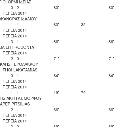
Π.Ο. ΟΡΜΗΔΕΙΑΣ
0 - 2
80'
80'
ΠΕΓΕΙΑ 2014
ΛΚΑΝΟΡΑΣ ΙΔΑΛΙΟΥ
1 - 1
60'
35'
ΠΕΓΕΙΑ 2014
ΠΕΓΕΙΑ 2014
3 - 1
86'
86'
LIA LITHRODONTA
ΠΕΓΕΙΑ 2014
2 - 0
71'
71'
ΚΛΗΣ ΓΕΡΟΛΑΚΚΟΥ
N. THOI LAKATAMIAS
0 - 1
84'
84'
ΠΕΓΕΙΑ 2014
ΠΕΓΕΙΑ 2014
1 - 1
19'
79'
ΝΗΣ ΑΚΡΙΤΑΣ ΜΟΡΦΟΥ
APEP PITSILIAS
2 - 1
66'
66'
ΠΕΓΕΙΑ 2014
ΠΕΓΕΙΑ 2014
3 - 2
69'
69'