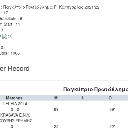
 : Παγκύπριο Πρωτάθλημα Γ΄ Κατηγορίας 2021/22
 : 17
ubstitute : 6
m Start : 11
 3
n
: 0
 0
utes : 1006
yer Record
Παγκύπριο Πρωτάθλημα 
Matches
M
I
O
ΠΕΓΕΙΑ 2014
0 - 0
89'
89'
KRASAVA Ε.Ν.Y.
ΚΟΥΡΗΣ ΕΡΗΜΗΣ
0 - 1
22'
22'