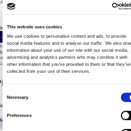
lblCyprusClubJoinDate
06/01/2016
This website uses cookies
OSTER STATS 2016-2017
As
From
Own
We use cookies to personalise content and ads, to provide
ompetition
App
Minut
Substitute
Start
social media features and to analyse our traffic. We also sha
Παγκύπριο
information about your use of our site with our social media,
Πρωτάθλημα Νέων
4
2
2
0
0
0
261
κάτω των 21 Γ΄
advertising and analytics partners who may combine it with
Κατηγορίας 16/17
other information that you’ve provided to them or that they’ve
collected from your use of their services.
layer Record
Consent
Necessary
Selection
Παγκύπριο Πρωτάθλημα Νέων κάτω των 21 Γ΄
Κατηγορίας 16/17
Preferences
Date
Competition
Home
H
A
Away Team
Minutes
In
Out
Team