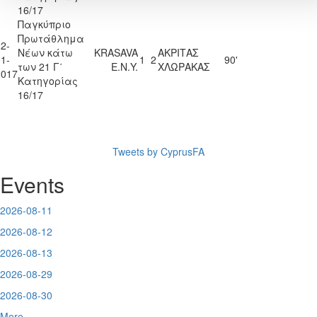
16/17
Παγκύπριο
Πρωτάθλημα
2-
Νέων κάτω
KRASAVA
ΑΚΡΙΤΑΣ
1-
1
2
90'
των 21 Γ΄
Ε.Ν.Y.
ΧΛΩΡΑΚΑΣ
2017
Κατηγορίας
16/17
Tweets by CyprusFA
Events
2026-08-11
2026-08-12
2026-08-13
2026-08-29
2026-08-30
More