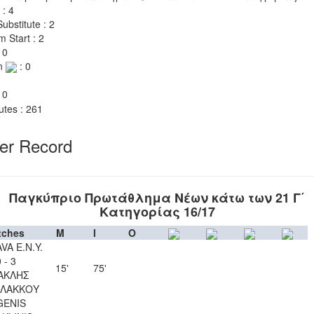
 : 4
ubstitute : 2
m Start : 2
 0
n
: 0
 0
utes : 261
yer Record
Παγκύπριο Πρωτάθλημα Νέων κάτω των 21 Γ΄
Κατηγορίας 16/17
tches
M
I
O
VA Ε.Ν.Y.
 - 3
15'
75'
ΑΚΛΗΣ
ΛΑΚΚΟΥ
GENIS