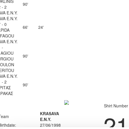
KLINIS
90'
 - 2
VA Ε.Ν.Y.
VA Ε.Ν.Y.
 - 0
66'
24'
LPIDA
OFAGOU
VA Ε.Ν.Y.
-
 AGIOU
90'
RGIOU
SOULON
ERITOU
VA Ε.Ν.Y.
 - 2
90'
ΡΙΤΑΣ
ΡΑΚΑΣ
Shirt Number
21
KRASAVA
Team
Ε.Ν.Y.
Birthdate:
27/06/1998