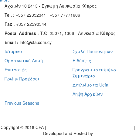
Αχαιών 10 2413 - Έγκωμη Λευκωσία Κύπρος
Tel. :
+357 22352341 , +357 77771606
Fax :
+357 22590544
Postal Address :
Τ.Θ. 25071, 1306 - Λευκωσία Κύπρος
Email :
info@cfa.com.cy
Ιστορικό
Σχολή Προπονητών
Οργανωτική Δομή
Ειδήσεις
Επιτροπές
Προγραμματισμένα
Σεμινάρια
Πρώην Προέδροι
Διπλώματα Uefa
Ληψη Αρχείων
Previous Seasons
bscribe to our Newsletter
Copyright © 2018 CFA |
Privacy policy
-
Terms of Use
-
Cookie Policy
|
Developed and Hosted by