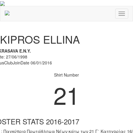
Toggl
naviga
Previous
Nex
KIPROS ELLINA
KRASAVA Ε.Ν.Y.
ate: 27/06/1998
rusClubJoinDate 06/01/2016
Shirt Number
21
STER STATS 2016-2017
 : Παγκύπριο Πρωτάθλημα Νέων κάτω των 21 Γ΄ Κατηγορίας 16