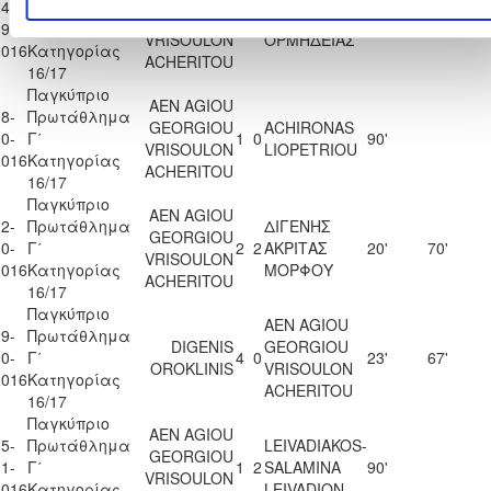
4-
Πρωτάθλημα
GEORGIOU
Π.Ο.
9-
Γ΄
0
0
90'
VRISOULON
ΟΡΜΗΔΕΙΑΣ
2016
Κατηγορίας
ACHERITOU
16/17
Παγκύπριο
AEN AGIOU
8-
Πρωτάθλημα
GEORGIOU
ACHIRONAS
0-
Γ΄
1
0
90'
VRISOULON
LIOPETRIOU
2016
Κατηγορίας
ACHERITOU
16/17
Παγκύπριο
AEN AGIOU
2-
Πρωτάθλημα
ΔΙΓΕΝΗΣ
GEORGIOU
0-
Γ΄
2
2
ΑΚΡΙΤΑΣ
20'
70'
VRISOULON
2016
Κατηγορίας
ΜΟΡΦΟΥ
ACHERITOU
16/17
Παγκύπριο
AEN AGIOU
9-
Πρωτάθλημα
DIGENIS
GEORGIOU
0-
Γ΄
4
0
23'
67'
OROKLINIS
VRISOULON
2016
Κατηγορίας
ACHERITOU
16/17
Παγκύπριο
AEN AGIOU
5-
Πρωτάθλημα
LEIVADIAKOS-
GEORGIOU
1-
Γ΄
1
2
SALAMINA
90'
VRISOULON
2016
Κατηγορίας
LEIVADION