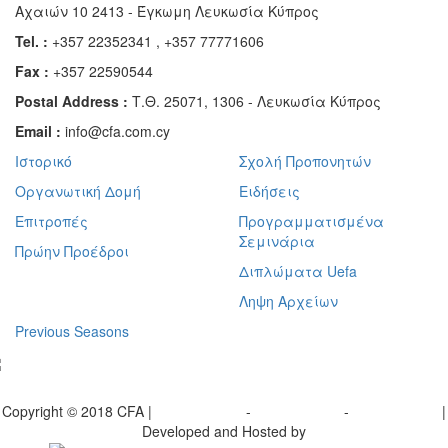
Αχαιών 10 2413 - Έγκωμη Λευκωσία Κύπρος
Tel. :
+357 22352341 , +357 77771606
Fax :
+357 22590544
Postal Address :
Τ.Θ. 25071, 1306 - Λευκωσία Κύπρος
Email :
info@cfa.com.cy
Ιστορικό
Σχολή Προπονητών
Οργανωτική Δομή
Ειδήσεις
Επιτροπές
Προγραμματισμένα
Σεμινάρια
Πρώην Προέδροι
Διπλώματα Uefa
Ληψη Αρχείων
Previous Seasons
bscribe to our Newsletter
Copyright © 2018 CFA |
Privacy policy
-
Terms of Use
-
Cookie Policy
|
Developed and Hosted by