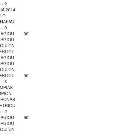
 - 2
ΙΑ 2014
Π.Ο.
ΗΔΕΙΑΣ
 - 0
 AGIOU
90'
RGIOU
SOULON
ERITOU
 AGIOU
RGIOU
SOULON
ERITOU
90'
 - 3
IMPIAS
MPION
IRONAS
ETRIOU
 - 2
 AGIOU
90'
RGIOU
SOULON