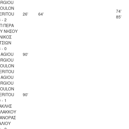
RGIOU
SOULON
74'
ERITOU
26'
64'
85'
 - 2
Π ΠΕΡΑ
Υ ΝΗΣΟΥ
ΝΙΚΟΣ
ΤΣΙΩΝ
 - 0
 AGIOU
90'
RGIOU
SOULON
ERITOU
 AGIOU
RGIOU
SOULON
ERITOU
90'
 - 1
ΑΚΛΗΣ
ΛΑΚΚΟΥ
ΑΝΟΡΑΣ
ΑΛΙΟΥ
 - 2