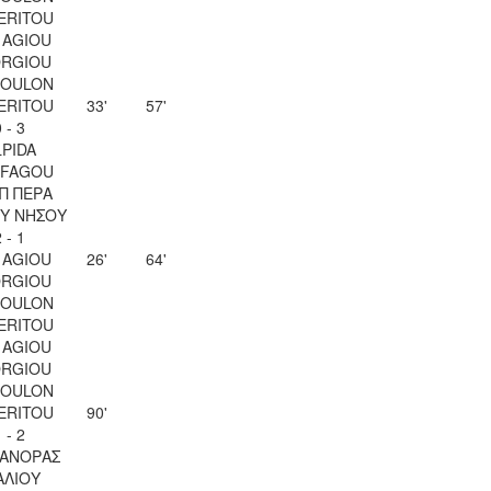
ERITOU
 AGIOU
RGIOU
SOULON
ERITOU
33'
57'
 - 3
LPIDA
OFAGOU
Π ΠΕΡΑ
Υ ΝΗΣΟΥ
 - 1
 AGIOU
26'
64'
RGIOU
SOULON
ERITOU
 AGIOU
RGIOU
SOULON
ERITOU
90'
 - 2
ΑΝΟΡΑΣ
ΑΛΙΟΥ