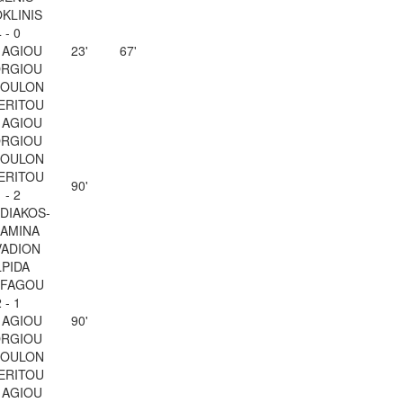
KLINIS
 - 0
 AGIOU
23'
67'
RGIOU
SOULON
ERITOU
 AGIOU
RGIOU
SOULON
ERITOU
90'
 - 2
ADIAKOS-
AMINA
VADION
LPIDA
OFAGOU
 - 1
 AGIOU
90'
RGIOU
SOULON
ERITOU
 AGIOU