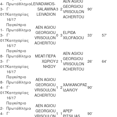
AEN AGIOU
4-
Πρωτάθλημα
LEIVADIAKOS-
GEORGIOU
3-
Γ΄
SALAMINA
3
2
90'
VRISOULON
2017
Κατηγορίας
LEIVADION
ACHERITOU
16/17
Παγκύπριο
AEN AGIOU
1-
Πρωτάθλημα
GEORGIOU
ELPIDA
3-
Γ΄
0
3
33'
57'
VRISOULON
XILOFAGOU
2017
Κατηγορίας
ACHERITOU
16/17
Παγκύπριο
AEN AGIOU
8-
Πρωτάθλημα
ΜΕΑΠ ΠΕΡΑ
GEORGIOU
3-
Γ΄
ΧΩΡΙΟΥ
2
1
26'
64'
VRISOULON
2017
Κατηγορίας
ΝΗΣΟΥ
ACHERITOU
16/17
Παγκύπριο
AEN AGIOU
8-
Πρωτάθλημα
GEORGIOU
ΧΑΛΚΑΝΟΡΑΣ
4-
Γ΄
1
2
90'
VRISOULON
ΙΔΑΛΙΟΥ
2017
Κατηγορίας
ACHERITOU
16/17
Παγκύπριο
AEN AGIOU
2-
Πρωτάθλημα
GEORGIOU
APEP
4-
Γ΄
1
1
90'
VRISOULON
PITSILIAS