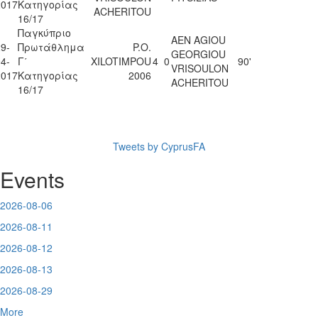
2017
Κατηγορίας
ACHERITOU
16/17
Παγκύπριο
AEN AGIOU
9-
Πρωτάθλημα
P.O.
GEORGIOU
4-
Γ΄
XILOTIMPOU
4
0
90'
VRISOULON
2017
Κατηγορίας
2006
ACHERITOU
16/17
Tweets by CyprusFA
Events
2026-08-06
2026-08-11
2026-08-12
2026-08-13
2026-08-29
More