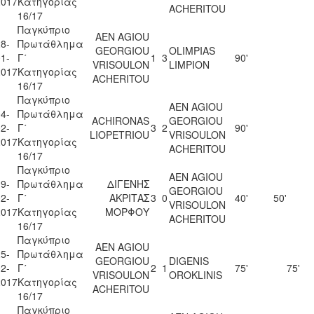
2017
Κατηγορίας
ACHERITOU
16/17
Παγκύπριο
AEN AGIOU
8-
Πρωτάθλημα
GEORGIOU
OLIMPIAS
1-
Γ΄
1
3
90'
VRISOULON
LIMPION
2017
Κατηγορίας
ACHERITOU
16/17
Παγκύπριο
AEN AGIOU
4-
Πρωτάθλημα
ACHIRONAS
GEORGIOU
2-
Γ΄
3
2
90'
LIOPETRIOU
VRISOULON
2017
Κατηγορίας
ACHERITOU
16/17
Παγκύπριο
AEN AGIOU
9-
Πρωτάθλημα
ΔΙΓΕΝΗΣ
GEORGIOU
2-
Γ΄
ΑΚΡΙΤΑΣ
3
0
40'
50'
VRISOULON
2017
Κατηγορίας
ΜΟΡΦΟΥ
ACHERITOU
16/17
Παγκύπριο
AEN AGIOU
5-
Πρωτάθλημα
GEORGIOU
DIGENIS
2-
Γ΄
2
1
75'
75'
VRISOULON
OROKLINIS
2017
Κατηγορίας
ACHERITOU
16/17
Παγκύπριο