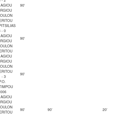
 AGIOU
90'
RGIOU
SOULON
ERITOU
PITSILIAS
 - 0
 AGIOU
90'
RGIOU
SOULON
ERITOU
 AGIOU
RGIOU
SOULON
ERITOU
90'
 - 3
P.O.
TIMPOU
2006
 AGIOU
RGIOU
SOULON
90'
90'
20'
ERITOU