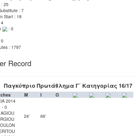
 : 25
ubstitute : 7
m Start : 18
 4
n
: 0
 0
utes : 1797
yer Record
Παγκύπριο Πρωτάθλημα Γ΄ Κατηγορίας 16/17
tches
M
I
O
ΙΑ 2014
 - 0
 AGIOU
24'
66'
RGIOU
SOULON
ERITOU