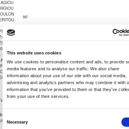
 AGIOU
RGIOU
SOULON
90'
ERITOU
 - 1
PITSILIAS
P.O.
TIMPOU
2006
This website uses cookies
 - 0
90'
 AGIOU
We use cookies to personalise content and ads, to provide s
RGIOU
media features and to analyse our traffic. We also share
SOULON
information about your use of our site with our social media,
ERITOU
advertising and analytics partners who may combine it with o
Shirt Number
information that you’ve provided to them or that they’ve colle
AEN AGIOU
9
from your use of their services.
GEORGIOU
Team
VRISOULON
ACHERITOU
Birthdate:
28/11/1975
Consent
lblCyprusClubJoinDate
08/09/2016
Necessary
Selection