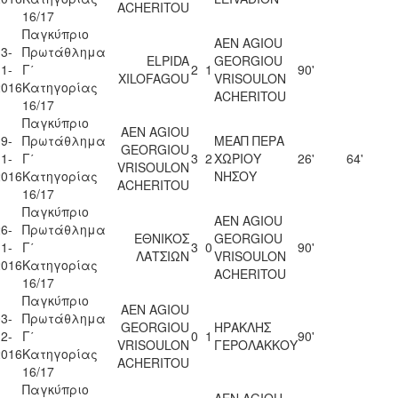
ACHERITOU
16/17
Παγκύπριο
AEN AGIOU
3-
Πρωτάθλημα
ELPIDA
GEORGIOU
1-
Γ΄
2
1
90'
XILOFAGOU
VRISOULON
2016
Κατηγορίας
ACHERITOU
16/17
Παγκύπριο
AEN AGIOU
9-
Πρωτάθλημα
ΜΕΑΠ ΠΕΡΑ
GEORGIOU
1-
Γ΄
3
2
ΧΩΡΙΟΥ
26'
64'
VRISOULON
2016
Κατηγορίας
ΝΗΣΟΥ
ACHERITOU
16/17
Παγκύπριο
AEN AGIOU
6-
Πρωτάθλημα
ΕΘΝΙΚΟΣ
GEORGIOU
1-
Γ΄
3
0
90'
ΛΑΤΣΙΩΝ
VRISOULON
2016
Κατηγορίας
ACHERITOU
16/17
Παγκύπριο
AEN AGIOU
3-
Πρωτάθλημα
GEORGIOU
ΗΡΑΚΛΗΣ
2-
Γ΄
0
1
90'
VRISOULON
ΓΕΡΟΛΑΚΚΟΥ
2016
Κατηγορίας
ACHERITOU
16/17
Παγκύπριο
AEN AGIOU