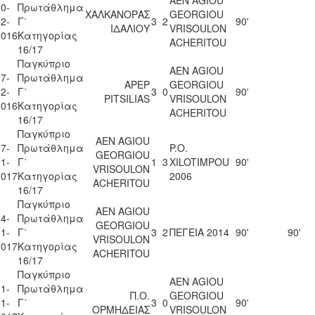
0-
Πρωτάθλημα
ΧΑΛΚΑΝΟΡΑΣ
GEORGIOU
2-
Γ΄
3
2
90'
ΙΔΑΛΙΟΥ
VRISOULON
2016
Κατηγορίας
ACHERITOU
16/17
Παγκύπριο
AEN AGIOU
7-
Πρωτάθλημα
APEP
GEORGIOU
2-
Γ΄
3
0
90'
PITSILIAS
VRISOULON
2016
Κατηγορίας
ACHERITOU
16/17
Παγκύπριο
AEN AGIOU
7-
Πρωτάθλημα
P.O.
GEORGIOU
1-
Γ΄
1
3
XILOTIMPOU
90'
VRISOULON
2017
Κατηγορίας
2006
ACHERITOU
16/17
Παγκύπριο
AEN AGIOU
4-
Πρωτάθλημα
GEORGIOU
1-
Γ΄
3
2
ΠΕΓΕΙΑ 2014
90'
90'
VRISOULON
2017
Κατηγορίας
ACHERITOU
16/17
Παγκύπριο
AEN AGIOU
1-
Πρωτάθλημα
Π.Ο.
GEORGIOU
1-
Γ΄
3
0
90'
ΟΡΜΗΔΕΙΑΣ
VRISOULON