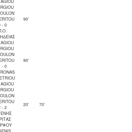
 AGIOU
RGIOU
SOULON
ERITOU
90'
 - 0
Π.Ο.
ΗΔΕΙΑΣ
 AGIOU
RGIOU
SOULON
ERITOU
90'
 - 0
IRONAS
ETRIOU
 AGIOU
RGIOU
SOULON
ERITOU
20'
70'
 - 2
ΓΕΝΗΣ
ΡΙΤΑΣ
ΡΦΟΥ
GENIS