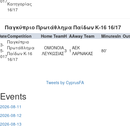
2017
Κατηγορίας
16/17
Παγκύπριο Πρωτάθλημα Παίδων Κ-16 16/17
Date
Competition
Home Team
H
A
Away Team
Minutes
In
Out
Παγκύπριο
3-
Πρωτάθλημα
ΟΜΟΝΟΙΑ
ΑΕΚ
5-
3
1
80'
Παίδων Κ-16
ΛΕΥΚΩΣΙΑΣ
ΛΑΡΝΑΚΑΣ
2017
16/17
Tweets by CyprusFA
Events
2026-08-11
2026-08-12
2026-08-13