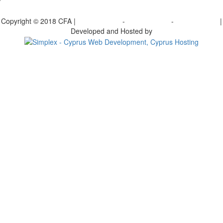
bscribe to our Newsletter
Copyright © 2018 CFA |
Privacy policy
-
Terms of Use
-
Cookie Policy
|
Developed and Hosted by
Change your consent