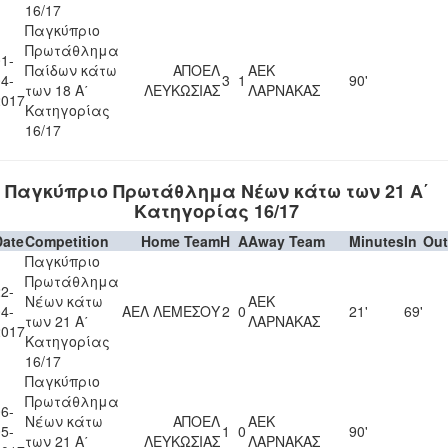
16/17
Παγκύπριο
Πρωτάθλημα
1-
Παίδων κάτω
ΑΠΟΕΛ
ΑΕΚ
4-
3
1
90'
των 18 Α΄
ΛΕΥΚΩΣΙΑΣ
ΛΑΡΝΑΚΑΣ
2017
Κατηγορίας
16/17
Παγκύπριο Πρωτάθλημα Νέων κάτω των 21 Α΄
Κατηγορίας 16/17
Date
Competition
Home Team
H
A
Away Team
Minutes
In
Out
Παγκύπριο
Πρωτάθλημα
2-
Νέων κάτω
ΑΕΚ
4-
ΑΕΛ ΛΕΜΕΣΟΥ
2
0
21'
69'
των 21 Α΄
ΛΑΡΝΑΚΑΣ
2017
Κατηγορίας
16/17
Παγκύπριο
Πρωτάθλημα
6-
Νέων κάτω
ΑΠΟΕΛ
ΑΕΚ
5-
1
0
90'
των 21 Α΄
ΛΕΥΚΩΣΙΑΣ
ΛΑΡΝΑΚΑΣ