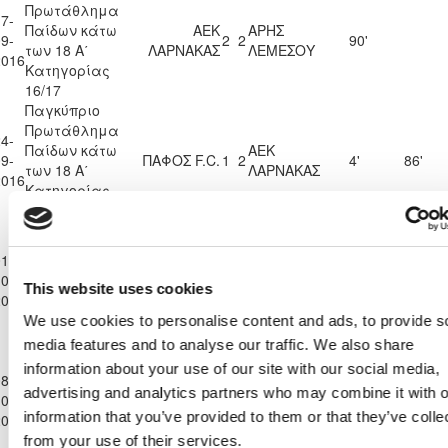
Πρωτάθλημα
7-
Παίδων κάτω
ΑΕΚ
ΑΡΗΣ
9-
2
2
90'
των 18 Α΄
ΛΑΡΝΑΚΑΣ
ΛΕΜΕΣΟΥ
2016
Κατηγορίας
16/17
Παγκύπριο
Πρωτάθλημα
4-
Παίδων κάτω
ΑΕΚ
9-
ΠΑΦΟΣ F.C.
1
2
4'
86'
των 18 Α΄
ΛΑΡΝΑΚΑΣ
2016
Κατηγορίας
16/17
Παγκύπριο
Πρωτάθλημα
1-
Παίδων κάτω
ΑΕΚ
0-
ΑΕΛ ΛΕΜΕΣΟΥ
0
0
90'
This website uses cookies
των 18 Α΄
ΛΑΡΝΑΚΑΣ
2016
Κατηγορίας
We use cookies to personalise content and ads, to provide s
16/17
media features and to analyse our traffic. We also share
Παγκύπριο
information about your use of our site with our social media,
Πρωτάθλημα
8-
Παίδων κάτω
ΑΕΚ
ΟΜΟΝΟΙΑ
advertising and analytics partners who may combine it with o
0-
0
2
90'
των 18 Α΄
ΛΑΡΝΑΚΑΣ
ΛΕΥΚΩΣΙΑΣ
information that you’ve provided to them or that they’ve colle
2016
Κατηγορίας
from your use of their services.