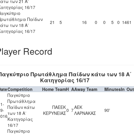
κάτω των 21 Α΄
Κατηγορίας 16/17
Παγκύπριο
Πρωτάθλημα Παίδων
21
5
16
0
0
5
0
1461
κάτω των 18 Α΄
Κατηγορίας 16/17
layer Record
Παγκύπριο Πρωτάθλημα Παίδων κάτω των 18 Α΄
Κατηγορίας 16/17
Date
Competition
Home Team
H
A
Away Team
Minutes
In
Out
Παγκύπριο
Πρωτάθλημα
1-
Παίδων κάτω
ΠΑΕΕΚ
ΑΕΚ
9-
0
7
90'
των 18 Α΄
ΚΕΡΥΝΕΙΑΣ
ΛΑΡΝΑΚΑΣ
2016
Κατηγορίας
16/17
Παγκύπριο