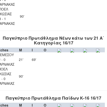
ΛΑΡΝΑΚΑΣ
ΠΟΕΛ
ΚΩΣΙΑΣ
90'
3 - 1
ΛΑΡΝΑΚΑΣ
Παγκύπριο Πρωτάθλημα Νέων κάτω των 21 Α΄
Κατηγορίας 16/17
tches
M
I
O
ΛΕΜΕΣΟΥ
 - 0
21'
69'
ΑΡΝΑΚΑΣ
ΠΟΕΛ
ΚΩΣΙΑΣ
90'
 - 0
ΑΡΝΑΚΑΣ
Παγκύπριο Πρωτάθλημα Παίδων Κ-16 16/17
tches
M
I
O