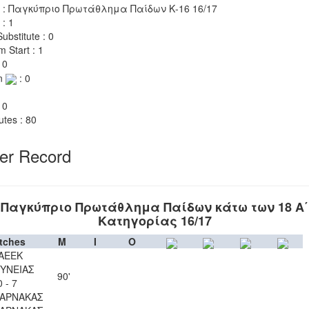
 : Παγκύπριο Πρωτάθλημα Παίδων Κ-16 16/17
 : 1
ubstitute : 0
m Start : 1
 0
n
: 0
 0
utes : 80
yer Record
Παγκύπριο Πρωτάθλημα Παίδων κάτω των 18 Α΄
Κατηγορίας 16/17
tches
M
I
O
ΑΕΕΚ
ΥΝΕΙΑΣ
90'
0 - 7
ΛΑΡΝΑΚΑΣ