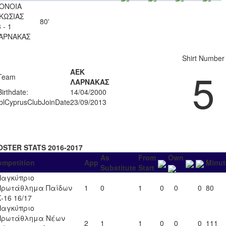
ΟΝΟΙΑ
ΚΩΣΙΑΣ
80'
 - 1
ΑΡΝΑΚΑΣ
Shirt Number
5
ΑΕΚ
Team
ΛΑΡΝΑΚΑΣ
Birthdate:
14/04/2000
lblCyprusClubJoinDate
23/09/2013
OSTER STATS 2016-2017
As
From
Own
ompetition
App
Minut
Substitute
Start
Παγκύπριο
Πρωτάθλημα Παίδων
1
0
1
0
0
0
80
-16 16/17
Παγκύπριο
Πρωτάθλημα Νέων
2
1
1
0
0
0
111