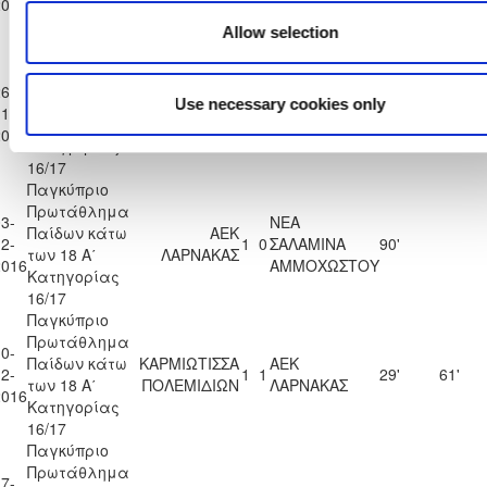
2016
Κατηγορίας
Allow selection
16/17
Παγκύπριο
Πρωτάθλημα
6-
Παίδων κάτω
ΕΘΝΙΚΟΣ
ΑΕΚ
Use necessary cookies only
1-
0
2
32'
58'
των 18 Α΄
ΑΧΝΑΣ
ΛΑΡΝΑΚΑΣ
2016
Κατηγορίας
16/17
Παγκύπριο
Πρωτάθλημα
3-
ΝΕΑ
Παίδων κάτω
ΑΕΚ
2-
1
0
ΣΑΛΑΜΙΝΑ
90'
των 18 Α΄
ΛΑΡΝΑΚΑΣ
2016
ΑΜΜΟΧΩΣΤΟΥ
Κατηγορίας
16/17
Παγκύπριο
Πρωτάθλημα
0-
Παίδων κάτω
ΚΑΡΜΙΩΤΙΣΣΑ
ΑΕΚ
2-
1
1
29'
61'
των 18 Α΄
ΠΟΛΕΜΙΔΙΩΝ
ΛΑΡΝΑΚΑΣ
2016
Κατηγορίας
16/17
Παγκύπριο
Πρωτάθλημα
7-