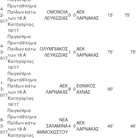
Πρωτάθλημα
4-
Παίδων κάτω
ΟΜΟΝΟΙΑ
ΑΕΚ
2-
0
0
15'
75'
των 18 Α΄
ΛΕΥΚΩΣΙΑΣ
ΛΑΡΝΑΚΑΣ
2017
Κατηγορίας
16/17
Παγκύπριο
Πρωτάθλημα
4-
Παίδων κάτω
ΟΛΥΜΠΙΑΚΟΣ
ΑΕΚ
3-
1
0
75'
75'
των 18 Α΄
ΛΕΥΚΩΣΙΑΣ
ΛΑΡΝΑΚΑΣ
2017
Κατηγορίας
16/17
Παγκύπριο
Πρωτάθλημα
1-
Παίδων κάτω
ΑΕΚ
ΕΘΝΙΚΟΣ
3-
8
0
90'
των 18 Α΄
ΛΑΡΝΑΚΑΣ
ΑΧΝΑΣ
2017
Κατηγορίας
16/17
Παγκύπριο
Πρωτάθλημα
8-
ΝΕΑ
Παίδων κάτω
ΑΕΚ
3-
ΣΑΛΑΜΙΝΑ
4
0
46'
46'
των 18 Α΄
ΛΑΡΝΑΚΑΣ
2017
ΑΜΜΟΧΩΣΤΟΥ
Κατηγορίας